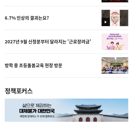
영
상
6.7% 인상의 결과는요?
영
상
2027년 9월 신청분부터 달라지는 '근로장려금'
방학 중 초등돌봄교육 현장 방문
정책포커스