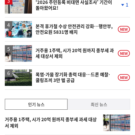
'2026 주민등록 비대면 사실조사' 기간이
1
돌아왔어요!
단
계
하
락
본격 휴가철 수상 안전관리 강화…행안부,
NEW
안전요원 5831명 배치
거주용 1주택, 시가 20억 원까지 종부세 과
NEW
세 대상서 제외
폭염·가뭄 장기화 총력 대응…드론 예찰·
NEW
쿨링조끼 3만 벌 공급
인
인기 뉴스
최신 뉴스
기,
인
기
최
거주용 1주택, 시가 20억 원까지 종부세 과세 대상
뉴
서 제외
신,
스