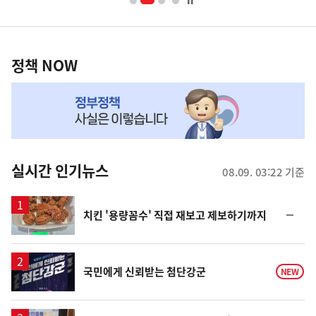
너
영
정
역
책
정책 NOW
NOW,
MY
맞
춤
뉴
실시간 인기뉴스
08.09. 03:22 기준
스
순
치킨 '용량꼼수' 직접 재보고 제보하기까지
위
동
일
국민에게 신뢰받는 첨단강군
NEW