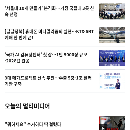
오
'서울대 10개 만들기' 본격화…거점 국립대 3곳 신
늘
속 선정
의
영
[달달정책] 휴대폰 미니멀리즘의 실현…KTX·SRT
상
예매 한 번에 끝!
,
오
'국가 AI 컴퓨팅센터' 첫 삽…1만 5000장 규모
·2028년 완공
늘
의
3대 메가프로젝트 신속 추진…수출 5강·1조 달러
사
기반 구축
진
오늘의 멀티미디어
"뭐하세요" 수거하다 딱 걸렸다