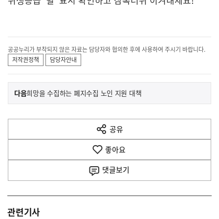
위생등급 ‘별’ 표시 확인하고 삼복더위 이겨내세요!
공공누리가 부착되지 않은 자료는 담당자와 협의한 후에 사용하여 주시기 바랍니다.
저작권정책
담당자안내
이
기
다음
희망을 수집하는 폐지수집 노인 지원 대책
사
전
다
공유
열
음
기
좋아요
기
사
댓글
보기
관련기사