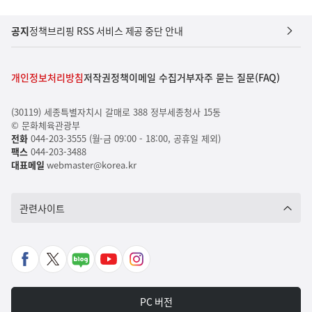
공지
정책브리핑 RSS 서비스 제공 중단 안내
개인정보처리방침
저작권정책
이메일 수집거부
자주 묻는 질문(FAQ)
(30119) 세종특별자치시 갈매로 388 정부세종청사 15동
© 문화체육관광부
전화
044-203-3555 (월-금 09:00 - 18:00, 공휴일 제외)
팩스
044-203-3488
대표메일
webmaster@korea.kr
관련사이트
페
X
네
유
인
이
바
이
튜
스
스
로
버
브
타
PC 버전
북
가
포
바
그