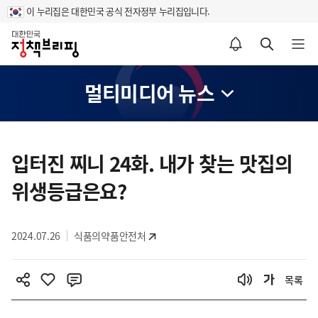
이 누리집은 대한민국 공식 전자정부 누리집입니다.
홈
알림설정 바로가기
검색 바로가기
메뉴 열기
멀티미디어 뉴스
콘
텐
입터진 찌니 24화. 내가 찾는 맛집의
츠
위생등급은요?
영
역
2024.07.26
식품의약품안전처
목록