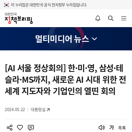
이 누리집은 대한민국 공식 전자정부 누리집입니다.
홈
알림설정 바로가기
검색 바로가기
메뉴 열기
멀티미디어 뉴스
콘
텐
[AI 서울 정상회의] 한·미·영, 삼성·테
츠
슬라·MS까지, 새로운 AI 시대 위한 전
영
역
세계 지도자와 기업인의 열띤 회의
2024.05.22
대통령실
목록