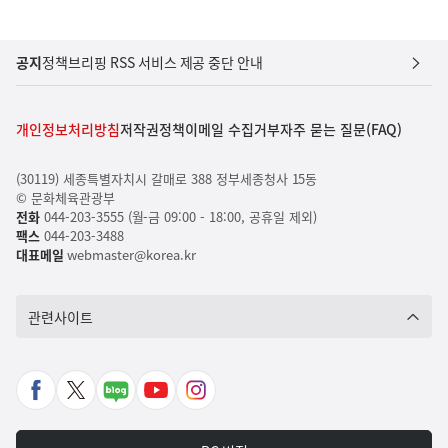
공지
정책브리핑 RSS 서비스 제공 중단 안내
개인정보처리방침
저작권정책
이메일 수집거부
자주 묻는 질문(FAQ)
(30119) 세종특별자치시 갈매로 388 정부세종청사 15동
© 문화체육관광부
전화
044-203-3555 (월-금 09:00 - 18:00, 공휴일 제외)
팩스
044-203-3488
대표메일
webmaster@korea.kr
관련사이트
페
X
네
유
인
이
바
이
튜
스
스
로
버
브
타