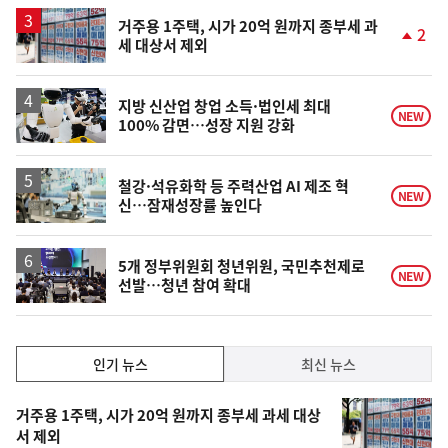
거주용 1주택, 시가 20억 원까지 종부세 과
2
세 대상서 제외
단
계
상
승
지방 신산업 창업 소득·법인세 최대
NEW
100% 감면…성장 지원 강화
철강·석유화학 등 주력산업 AI 제조 혁
NEW
신…잠재성장률 높인다
5개 정부위원회 청년위원, 국민추천제로
NEW
선발…청년 참여 확대
인
인기 뉴스
최신 뉴스
기,
인
기
최
거주용 1주택, 시가 20억 원까지 종부세 과세 대상
뉴
서 제외