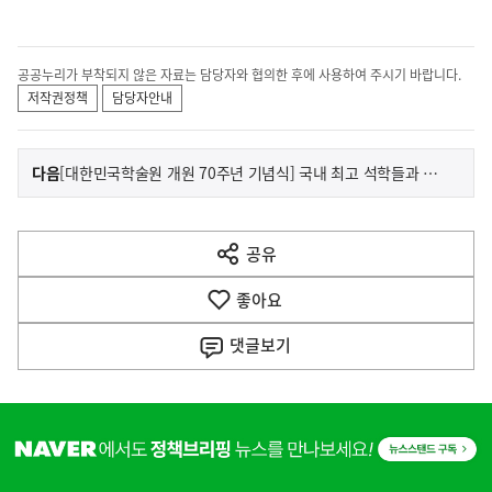
공공누리가 부착되지 않은 자료는 담당자와 협의한 후에 사용하여 주시기 바랍니다.
저작권정책
담당자안내
이
기
다음
[대한민국학술원 개원 70주년 기념식] 국내 최고 석학들과 함께…글로벌 합동 연구와 교류 협력의 기회를 더욱 확대하겠습니다
사
전
다
공유
열
음
기
좋아요
기
사
댓글
보기
히
단
배