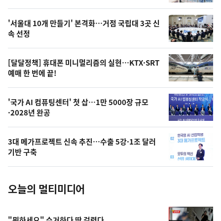
신,
스
오
'서울대 10개 만들기' 본격화…거점 국립대 3곳 신
늘
속 선정
의
영
[달달정책] 휴대폰 미니멀리즘의 실현…KTX·SRT
상
예매 한 번에 끝!
,
오
'국가 AI 컴퓨팅센터' 첫 삽…1만 5000장 규모
·2028년 완공
늘
의
3대 메가프로젝트 신속 추진…수출 5강·1조 달러
사
기반 구축
진
오늘의 멀티미디어
"뭐하세요" 수거하다 딱 걸렸다