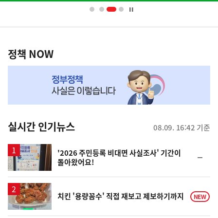
너
영
정
역
책
정책 NOW
NOW,
MY
맞
춤
뉴
실시간 인기뉴스
08.09. 16:42 기준
스
'2026 주민등록 비대면 사실조사' 기간이
순
돌아왔어요!
위
동
일
치킨 '용량꼼수' 직접 재보고 제보하기까지
NEW