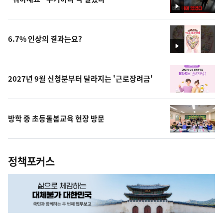
영
상
6.7% 인상의 결과는요?
영
상
2027년 9월 신청분부터 달라지는 '근로장려금'
방학 중 초등돌봄교육 현장 방문
정책포커스