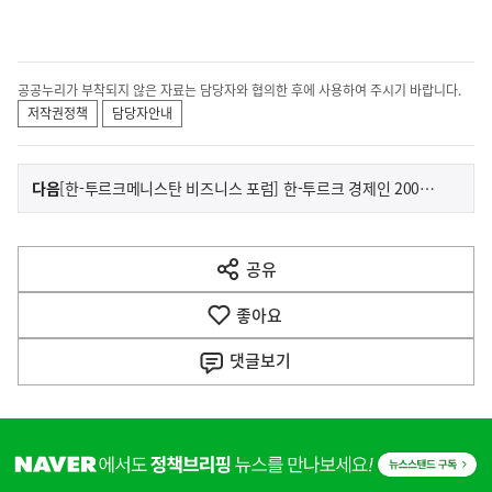
공공누리가 부착되지 않은 자료는 담당자와 협의한 후에 사용하여 주시기 바랍니다.
저작권정책
담당자안내
이
기
다음
[한-투르크메니스탄 비즈니스 포럼] 한-투르크 경제인 200여 명 참석, 양국 교류의 1등 공신 경제인
사
전
다
공유
열
음
기
좋아요
기
사
댓글
보기
히
단