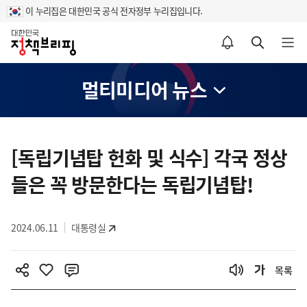
이 누리집은 대한민국 공식 전자정부 누리집입니다.
홈
알림설정 바로가기
검색 바로가기
메뉴 열기
멀티미디어 뉴스
콘
텐
[독립기념탑 헌화 및 식수] 각국 정상
츠
들은 꼭 방문한다는 독립기념탑!
영
역
2024.06.11
대통령실
목록