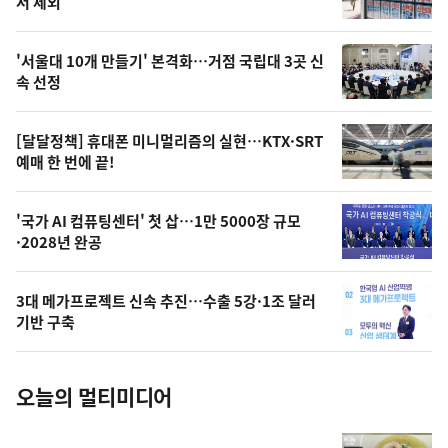
뉴
서 제외
신,
스
오
'서울대 10개 만들기' 본격화…거점 국립대 3곳 신
늘
속 선정
의
영
[달달정책] 휴대폰 미니멀리즘의 실현…KTX·SRT
상
예매 한 번에 끝!
,
오
'국가 AI 컴퓨팅센터' 첫 삽…1만 5000장 규모
·2028년 완공
늘
의
3대 메가프로젝트 신속 추진…수출 5강·1조 달러
사
기반 구축
진
오늘의 멀티미디어