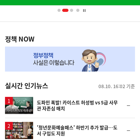
배
너
영
정
역
책
정책 NOW
NOW,
MY
맞
춤
뉴
실시간 인기뉴스
08.10. 16:02 기준
스
영
도파민 폭발! 카이스트 허성범 vs 5급 사무
순
관 자존심 매치
상
위
동
일
'청년문화예술패스' 하반기 추가 발급…도
순
서 구입도 지원
위
동