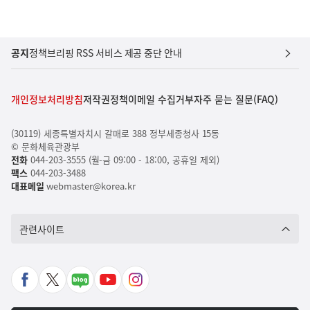
공지
정책브리핑 RSS 서비스 제공 중단 안내
개인정보처리방침
저작권정책
이메일 수집거부
자주 묻는 질문(FAQ)
(30119) 세종특별자치시 갈매로 388 정부세종청사 15동
© 문화체육관광부
전화
044-203-3555 (월-금 09:00 - 18:00, 공휴일 제외)
팩스
044-203-3488
대표메일
webmaster@korea.kr
관련사이트
페
X
네
유
인
이
바
이
튜
스