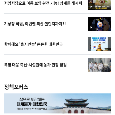
저염저당으로 여름 보양 완전 가능! 삼계롤 레시피
영
상
기상청 직원, 이번엔 최산 챌린지까지?!
영
상
함께해요 '을지연습' 든든한 대한민국
폭염 대응 축산·시설원예 농가 현장 점검
정책포커스