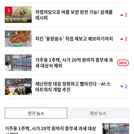
일
영
저염저당으로 여름 보양 완전 가능! 삼계롤
2
레시피
상
단
계
상
승
2
치킨 '용량꼼수' 직접 재보고 제보하기까지
단
계
상
승
거주용 1주택, 시가 20억 원까지 종부세 과
NEW
세 대상서 제외
재난현장 대응 정확하고 빨라진다…AI 스
2
마트워치 개발 추진
단
계
하
락
인
인기 뉴스
최신 뉴스
기,
인
기
최
거주용 1주택, 시가 20억 원까지 종부세 과세 대상