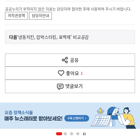
공공누리가 부착되지 않은 자료는 담당자와 협의한 후에 사용하여 주시기 바랍니다.
저작권정책
담당자안내
이
기
다음
‘냉동치킨, 압박스타킹, 표백제’ 비교공감
사
전
다
공유
열
음
기
좋아요
기
1
사
댓글
보기
히
단
배
너