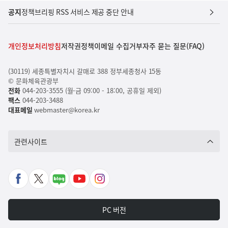
공지
정책브리핑 RSS 서비스 제공 중단 안내
개인정보처리방침
저작권정책
이메일 수집거부
자주 묻는 질문(FAQ)
(30119) 세종특별자치시 갈매로 388 정부세종청사 15동
© 문화체육관광부
전화
044-203-3555 (월-금 09:00 - 18:00, 공휴일 제외)
팩스
044-203-3488
대표메일
webmaster@korea.kr
관련사이트
페
X
네
유
인
이
바
이
튜
스
스
로
버
브
타
PC 버전
북
가
포
바
그