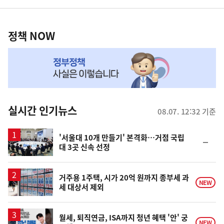
영
정
역
책
정책 NOW
NOW,
MY
맞
춤
뉴
실시간 인기뉴스
08.07. 12:32 기준
스
'서울대 10개 만들기' 본격화…거점 국립
순
대 3곳 신속 선정
위
동
일
거주용 1주택, 시가 20억 원까지 종부세 과
NEW
세 대상서 제외
월세, 퇴직연금, ISA까지 청년 혜택 '안' 궁
NEW