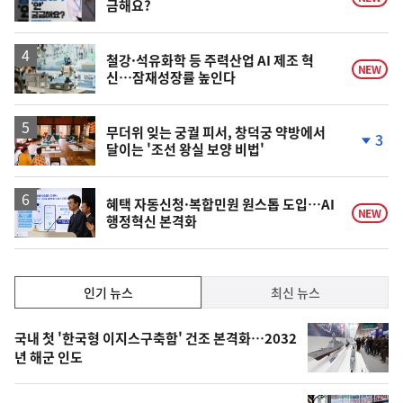
금해요?
철강·석유화학 등 주력산업 AI 제조 혁
NEW
신…잠재성장률 높인다
무더위 잊는 궁궐 피서, 창덕궁 약방에서
3
달이는 '조선 왕실 보양 비법'
단
계
하
락
혜택 자동신청·복합민원 원스톱 도입…AI
NEW
행정혁신 본격화
인
인기 뉴스
최신 뉴스
기,
인
기
최
국내 첫 '한국형 이지스구축함' 건조 본격화…2032
뉴
년 해군 인도
신,
스
오