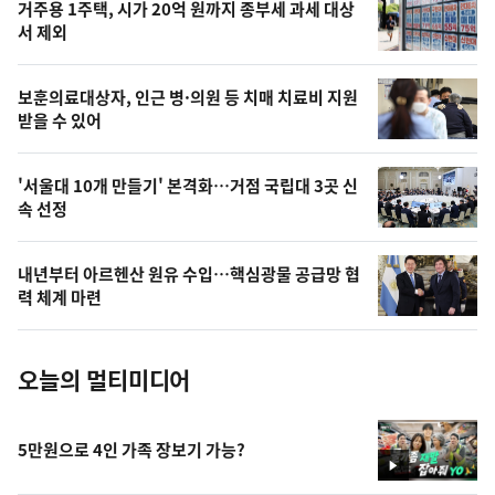
거주용 1주택, 시가 20억 원까지 종부세 과세 대상
늘
서 제외
의
영
보훈의료대상자, 인근 병·의원 등 치매 치료비 지원
상
받을 수 있어
,
오
'서울대 10개 만들기' 본격화…거점 국립대 3곳 신
속 선정
늘
의
내년부터 아르헨산 원유 수입…핵심광물 공급망 협
사
력 체계 마련
진
오늘의 멀티미디어
5만원으로 4인 가족 장보기 가능?
영