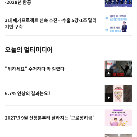
·2028년 완공
늘
의
3대 메가프로젝트 신속 추진…수출 5강·1조 달러
사
기반 구축
진
오늘의 멀티미디어
"뭐하세요" 수거하다 딱 걸렸다
영
상
6.7% 인상의 결과는요?
영
상
2027년 9월 신청분부터 달라지는 '근로장려금'