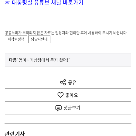
☞ 대통령실 유튜브 채널 바로가기
공공누리가 부착되지 않은 자료는 담당자와 협의한 후에 사용하여 주시기 바랍니다.
저작권정책
담당자안내
이
기
다음
“엄마~ 기상청에서 문자 왔어!”
사
전
다
공유
열
음
기
좋아요
기
사
댓글
보기
관련기사