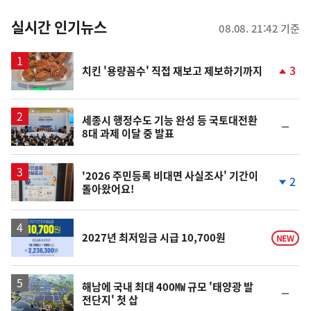
춤
뉴
실시간 인기뉴스
08.08. 21:42 기준
스
3
치킨 '용량꼼수' 직접 재보고 제보하기까지
단
계
상
승
세종시 행정수도 기능 완성 등 국토대전환
순
8대 과제 이달 중 발표
위
동
일
'2026 주민등록 비대면 사실조사' 기간이
2
돌아왔어요!
단
계
하
락
2027년 최저임금 시급 10,700원
NEW
해남에 국내 최대 400㎿ 규모 '태양광 발
순
전단지' 첫 삽
위