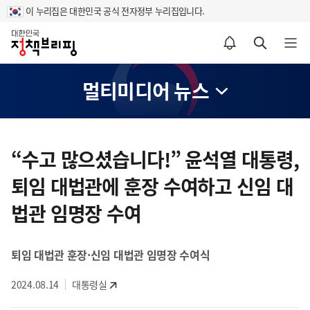
이 누리집은 대한민국 공식 전자정부 누리집입니다.
홈
알림설정 바로가기
검색 바로가기
메뉴 열기
멀티미디어 뉴스
콘
텐
“수고 많으셨습니다!” 윤석열 대통령,
츠
퇴임 대법관에 훈장 수여하고 신임 대
영
역
법관 임명장 수여
퇴임 대법관 훈장·신임 대법관 임명장 수여식
2024.08.14
대통령실