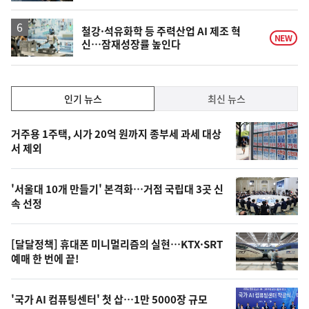
동
일
철강·석유화학 등 주력산업 AI 제조 혁
NEW
신…잠재성장률 높인다
인
인기 뉴스
최신 뉴스
기,
인
기
최
거주용 1주택, 시가 20억 원까지 종부세 과세 대상
뉴
서 제외
신,
스
오
'서울대 10개 만들기' 본격화…거점 국립대 3곳 신
늘
속 선정
의
영
[달달정책] 휴대폰 미니멀리즘의 실현…KTX·SRT
상
예매 한 번에 끝!
,
오
'국가 AI 컴퓨팅센터' 첫 삽…1만 5000장 규모