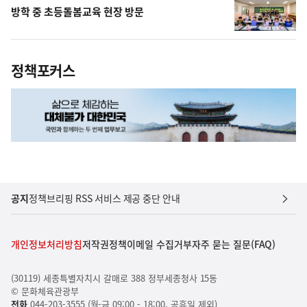
방학 중 초등돌봄교육 현장 방문
정책포커스
공지
정책브리핑 RSS 서비스 제공 중단 안내
개인정보처리방침
저작권정책
이메일 수집거부
자주 묻는 질문(FAQ)
(30119) 세종특별자치시 갈매로 388 정부세종청사 15동
© 문화체육관광부
전화
044-203-3555 (월-금 09:00 - 18:00, 공휴일 제외)