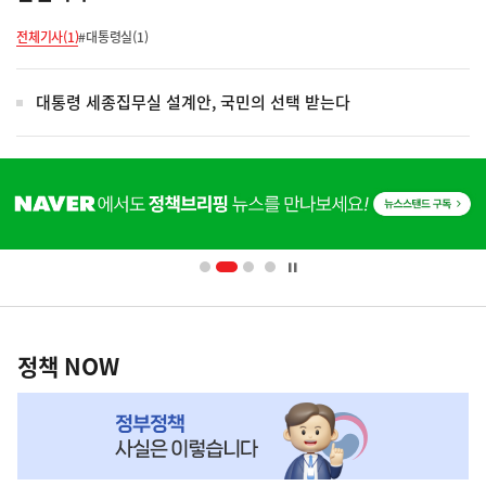
전체기사(1)
#대통령실(1)
대통령 세종집무실 설계안, 국민의 선택 받는다
히
단
배
너
영
정
역
책
정책 NOW
NOW,
MY
맞