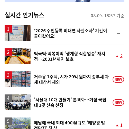
춤
뉴
실시간 인기뉴스
08.09. 18:57 기준
스
'2026 주민등록 비대면 사실조사' 기간이
순
돌아왔어요!
위
동
일
떡국떡·떡볶이떡 '생계형 적합업종' 재지
2
정…2031년까지 보호
단
계
상
승
거주용 1주택, 시가 20억 원까지 종부세 과
NEW
세 대상서 제외
'서울대 10개 만들기' 본격화…거점 국립
NEW
대 3곳 신속 선정
해남에 국내 최대 400㎿ 규모 '태양광 발
1
전단지' 첫 삽