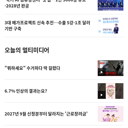
오
·2028년 완공
늘
의
3대 메가프로젝트 신속 추진…수출 5강·1조 달러
사
기반 구축
진
오늘의 멀티미디어
"뭐하세요" 수거하다 딱 걸렸다
영
상
6.7% 인상의 결과는요?
영
상
2027년 9월 신청분부터 달라지는 '근로장려금'