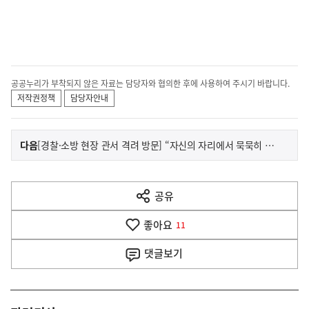
공공누리가 부착되지 않은 자료는 담당자와 협의한 후에 사용하여 주시기 바랍니다.
저작권정책
담당자안내
이
기
다음
[경찰·소방 현장 관서 격려 방문] “자신의 자리에서 묵묵히 소임을 다하는 제복 입은 영웅들께 국민을 대표해 감사드립니다”
사
전
다
공유
열
음
기
좋아요
기
11
사
댓글
보기