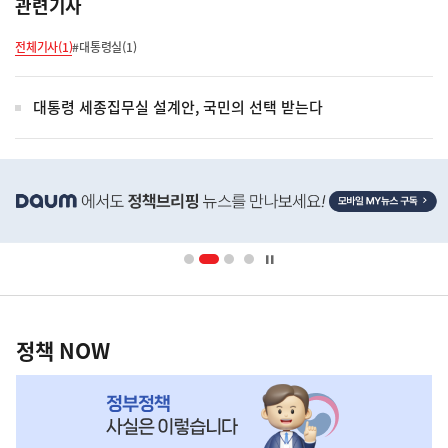
관련기사
전체기사(1)
#대통령실(1)
대통령 세종집무실 설계안, 국민의 선택 받는다
히
단
배
너
영
정
역
책
정책 NOW
NOW,
MY
맞