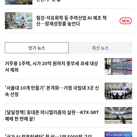
단
계
상
승
철강·석유화학 등 주력산업 AI 제조 혁
NEW
신…잠재성장률 높인다
인
인기 뉴스
최신 뉴스
기,
인
기
최
거주용 1주택, 시가 20억 원까지 종부세 과세 대상
뉴
서 제외
신,
스
오
'서울대 10개 만들기' 본격화…거점 국립대 3곳 신
늘
속 선정
의
영
[달달정책] 휴대폰 미니멀리즘의 실현…KTX·SRT
상
예매 한 번에 끝!
,
'국가 AI 컴퓨팅센터' 첫 삽…1만 5000장 규모