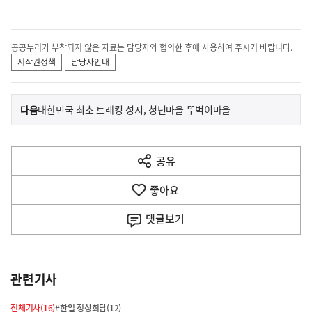
공공누리가 부착되지 않은 자료는 담당자와 협의한 후에 사용하여 주시기 바랍니다.
저작권정책
담당자안내
이
기
다음
대한민국 최초 트레킹 성지, 청년마을 뚜벅이마을
사
전
다
공유
열
음
기
좋아요
기
사
댓글
보기
관련기사
전체기사(16)
#한일 정상회담(12)