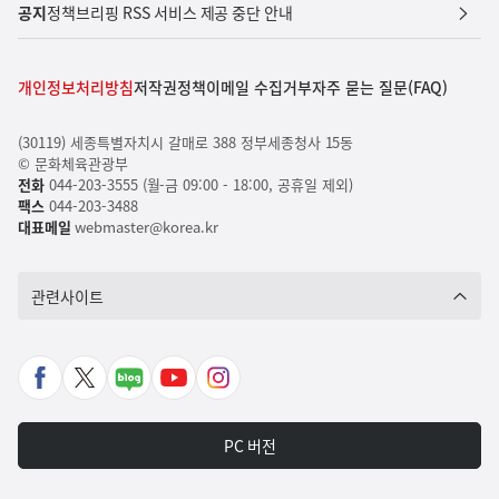
공지
정책브리핑 RSS 서비스 제공 중단 안내
개인정보처리방침
저작권정책
이메일 수집거부
자주 묻는 질문(FAQ)
(30119) 세종특별자치시 갈매로 388 정부세종청사 15동
© 문화체육관광부
전화
044-203-3555 (월-금 09:00 - 18:00, 공휴일 제외)
팩스
044-203-3488
대표메일
webmaster@korea.kr
관련사이트
페
X
네
유
인
이
바
이
튜
스
스
로
버
브
타
PC 버전
북
가
포
바
그
바
기
스
로
램