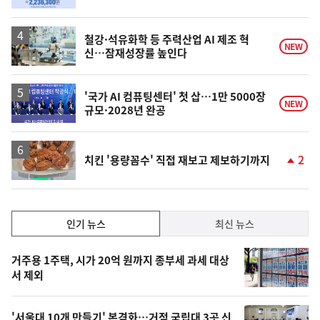
철강·석유화학 등 주력산업 AI 제조 혁
NEW
신…잠재성장률 높인다
'국가 AI 컴퓨팅센터' 첫 삽…1만 5000장
NEW
규모·2028년 완공
2
치킨 '용량꼼수' 직접 재보고 제보하기까지
단
계
상
승
인
인기 뉴스
최신 뉴스
기,
인
기
최
거주용 1주택, 시가 20억 원까지 종부세 과세 대상
뉴
서 제외
신,
스
오
'서울대 10개 만들기' 본격화…거점 국립대 3곳 신