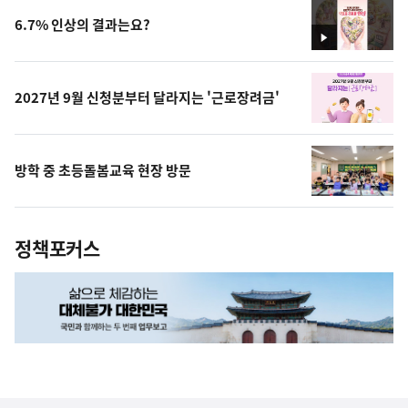
6.7% 인상의 결과는요?
영
상
2027년 9월 신청분부터 달라지는 '근로장려금'
방학 중 초등돌봄교육 현장 방문
정책포커스