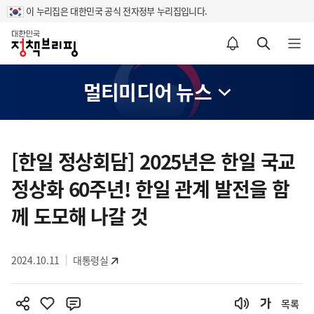
이 누리집은 대한민국 공식 전자정부 누리집입니다.
홈
알림설정 바로가기
검색 바로가기
메뉴 열기
멀티미디어 뉴스
콘
텐
[한일 정상회담] 2025년은 한일 국교
츠
정상화 60주년! 한일 관계 발전을 함
영
역
께 도모해 나갈 것
2024.10.11
대통령실
목록