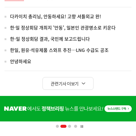
다카이치 총리님, 안동하세요! 고향 셔틀외교 완!
한·일 정상회담 개최지 '안동', 일본인 관광명소로 키운다
한-일 정상회담 결과, 국민께 보고드립니다
한일, 원유·석유제품 스와프 추진…LNG 수급도 공조
안녕하세요
관련기사 더보기
히
단
배
너