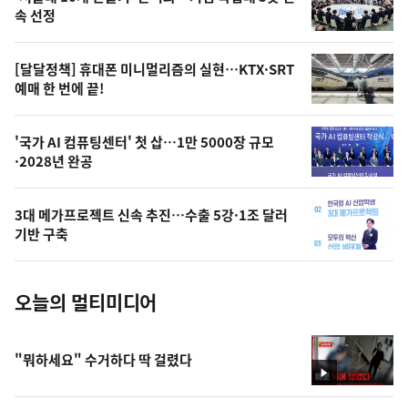
늘
속 선정
의
영
[달달정책] 휴대폰 미니멀리즘의 실현…KTX·SRT
상
예매 한 번에 끝!
,
오
'국가 AI 컴퓨팅센터' 첫 삽…1만 5000장 규모
·2028년 완공
늘
의
3대 메가프로젝트 신속 추진…수출 5강·1조 달러
사
기반 구축
진
오늘의 멀티미디어
"뭐하세요" 수거하다 딱 걸렸다
영
상