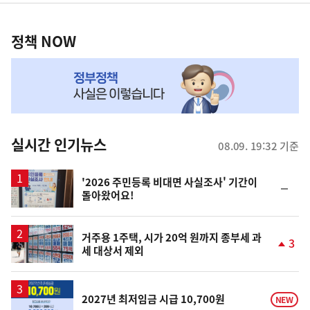
영
정
역
책
정책 NOW
NOW,
MY
맞
춤
뉴
실시간 인기뉴스
08.09. 19:32 기준
스
'2026 주민등록 비대면 사실조사' 기간이
순
돌아왔어요!
위
동
일
거주용 1주택, 시가 20억 원까지 종부세 과
3
세 대상서 제외
단
계
상
승
2027년 최저임금 시급 10,700원
NEW