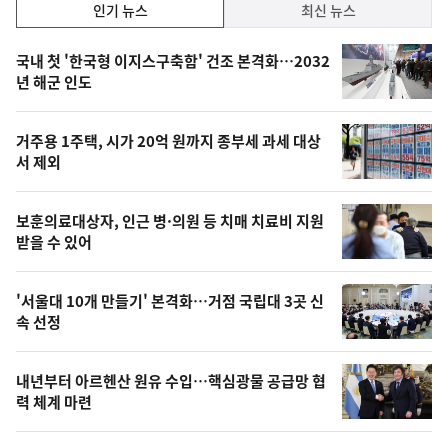
인
인기 뉴스
최신 뉴스
기,
인
기
최
국내 첫 '한국형 이지스구축함' 건조 본격화…2032
뉴
년 해군 인도
신,
스
오
거주용 1주택, 시가 20억 원까지 종부세 과세 대상
늘
서 제외
의
영
보훈의료대상자, 인근 병·의원 등 치매 치료비 지원
상
받을 수 있어
,
오
'서울대 10개 만들기' 본격화…거점 국립대 3곳 신
속 선정
늘
의
내년부터 아르헨산 원유 수입…핵심광물 공급망 협
사
력 체계 마련
진