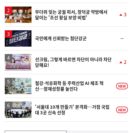
무더위 잊는 궁궐 피서, 창덕궁 약방에서
3
달이는 '조선 왕실 보양 비법'
단
계
상
승
순
국민에게 신뢰받는 첨단강군
위
동
일
영
선크림, 그렇게 바르면 차단이 아니라 차단
2
당해요!
상
단
계
상
승
철강·석유화학 등 주력산업 AI 제조 혁
NEW
신…잠재성장률 높인다
'서울대 10개 만들기' 본격화…거점 국립
NEW
대 3곳 신속 선정