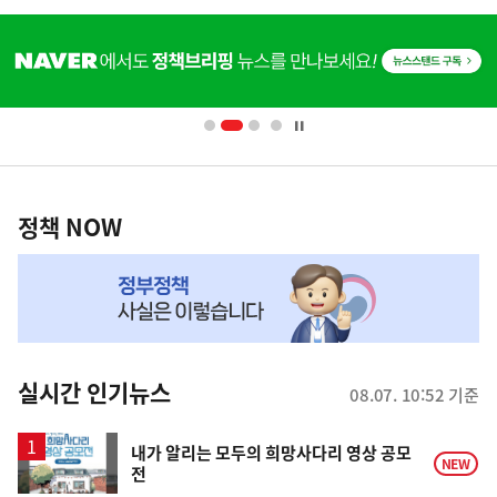
히
단
배
너
영
정
역
책
정책 NOW
NOW,
MY
맞
춤
뉴
실시간 인기뉴스
08.07. 10:52 기준
스
내가 알리는 모두의 희망사다리 영상 공모
NEW
전