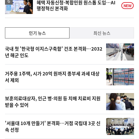
승
혜택 자동신청·복합민원 원스톱 도입…AI
NEW
행정혁신 본격화
인
인기 뉴스
최신 뉴스
기,
인
기
최
국내 첫 '한국형 이지스구축함' 건조 본격화…2032
뉴
년 해군 인도
신,
스
오
거주용 1주택, 시가 20억 원까지 종부세 과세 대상
늘
서 제외
의
영
보훈의료대상자, 인근 병·의원 등 치매 치료비 지원
상
받을 수 있어
,
오
'서울대 10개 만들기' 본격화…거점 국립대 3곳 신
속 선정
늘