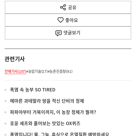
다
공유
열
음
기
좋아요
기
사
댓글
보기
관련기사
전체기사(107)
#농업기술(17)
#농촌진흥청(91)
폭염 속 농부 SO TIRED
메마른 과테말라 땅을 적신 단비의 정체
파파야부터 거북이까지, 이 농장 정체가 뭘까?
호윤 셰프와 풀어보는 맛있는 OX퀴즈
폭염입니다! 물, 그늘, 휴식으로 온열질환 예방하세요