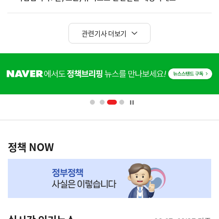
관련기사 더보기
히
단
배
너
영
정
역
책
정책 NOW
NOW,
MY
맞
춤