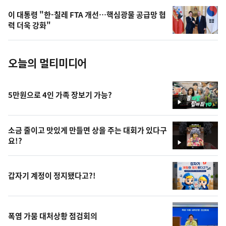
의
이 대통령 "한-칠레 FTA 개선…핵심광물 공급망 협
사
력 더욱 강화"
진
오늘의 멀티미디어
5만원으로 4인 가족 장보기 가능?
영
상
소금 줄이고 맛있게 만들면 상을 주는 대회가 있다구
요!?
영
상
갑자기 계정이 정지됐다고?!
폭염 가뭄 대처상황 점검회의