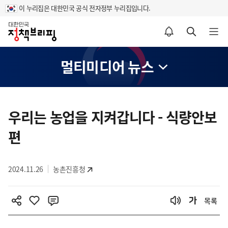
이 누리집은 대한민국 공식 전자정부 누리집입니다.
홈
알림설정 바로가기
검색 바로가기
메뉴 열기
멀티미디어 뉴스
콘
텐
우리는 농업을 지켜갑니다 - 식량안보
츠
편
영
역
2024.11.26
농촌진흥청
목록