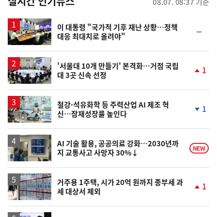
뉴
실시간 인기뉴스
08.07. 08:37 기준
스
이 대통령 "국가적 기후 재난 상황…정책
순
대응 최대치로 올려야"
위
동
일
'서울대 10개 만들기' 본격화…거점 국립
1
대 3곳 신속 선정
단
계
상
승
철강·석유화학 등 주력산업 AI 제조 혁
1
신…잠재성장률 높인다
단
계
하
락
AI 기술 활용, 공공의료 강화…2030년까
NEW
지 교통사고 사망자 30%↓
거주용 1주택, 시가 20억 원까지 종부세 과
1
세 대상서 제외
단
계
상