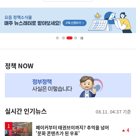
히
단
배
너
영
정
역
책
정책 NOW
NOW,
MY
맞
춤
뉴
실시간 인기뉴스
08.11. 04:37 기준
스
페이커부터 태권브이까지? 추억을 넘어
4
'문화 콘텐츠가 된 우표'
단