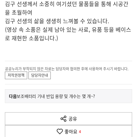
김구 선생께서 소중히 여기셨던 물품들을 통해 시공간
을 초월하여
김구 선생의 삶을 생생히 느껴볼 수 있습니다.
(영상 속 소품은 실제 남아 있는 사료, 유품 등을 베이스
로 재현한 소품입니다.)
공공누리가 부착되지 않은 자료는 담당자와 협의한 후에 사용하여 주시기 바랍니다.
저작권정책
담당자안내
이
기
다음
보조배터리 기내 반입 용량 및 개수는 몇 개~?
사
전
다
공유
열
음
기
좋아요
기
4