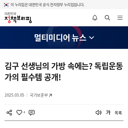
이 누리집은 대한민국 공식 전자정부 누리집입니다.
홈
알림설정 바로가기
검색 바로가기
메뉴 열기
멀티미디어 뉴스
콘
텐
김구 선생님의 가방 속에는? 독립운동
츠
가의 필수템 공개!
영
역
2025.03.05
국가보훈부
4
목록