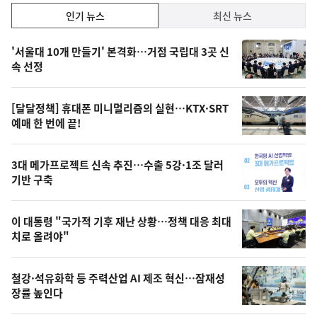
인
인기 뉴스
최신 뉴스
기,
인
기
최
'서울대 10개 만들기' 본격화…거점 국립대 3곳 신
뉴
속 선정
신,
스
오
[달달정책] 휴대폰 미니멀리즘의 실현…KTX·SRT
늘
예매 한 번에 끝!
의
영
3대 메가프로젝트 신속 추진…수출 5강·1조 달러
상
기반 구축
,
오
이 대통령 "국가적 기후 재난 상황…정책 대응 최대
치로 올려야"
늘
의
철강·석유화학 등 주력산업 AI 제조 혁신…잠재성
사
장률 높인다
진