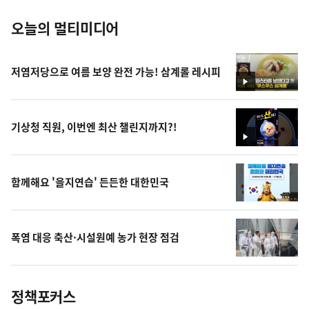
오늘의 멀티미디어
저염저당으로 여름 보양 완전 가능! 삼계롤 레시피
영
상
기상청 직원, 이번엔 최산 챌린지까지?!
영
상
함께해요 '을지연습' 든든한 대한민국
폭염 대응 축산·시설원예 농가 현장 점검
정책포커스