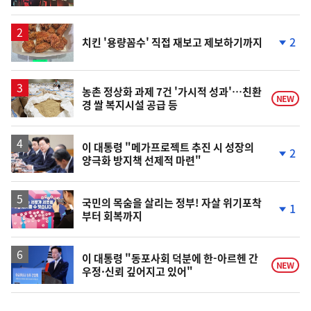
계
상
승
2
치킨 '용량꼼수' 직접 재보고 제보하기까지
단
계
하
락
농촌 정상화 과제 7건 '가시적 성과'…친환
NEW
경 쌀 복지시설 공급 등
이 대통령 "메가프로젝트 추진 시 성장의
2
양극화 방지책 선제적 마련"
단
계
하
락
국민의 목숨을 살리는 정부! 자살 위기포착
1
부터 회복까지
단
계
하
락
이 대통령 "동포사회 덕분에 한-아르헨 간
NEW
우정·신뢰 깊어지고 있어"