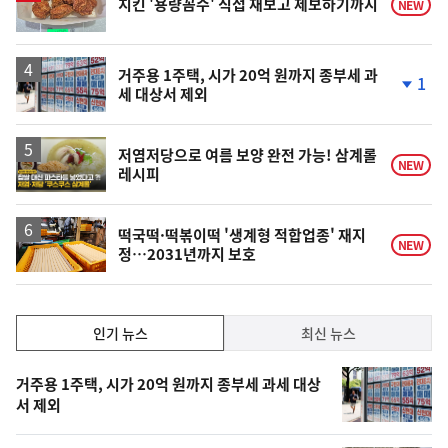
치킨 '용량꼼수' 직접 재보고 제보하기까지
NEW
거주용 1주택, 시가 20억 원까지 종부세 과
1
세 대상서 제외
단
계
하
락
영
저염저당으로 여름 보양 완전 가능! 삼계롤
NEW
레시피
상
떡국떡·떡볶이떡 '생계형 적합업종' 재지
NEW
정…2031년까지 보호
인
인기 뉴스
최신 뉴스
기,
인
기
최
거주용 1주택, 시가 20억 원까지 종부세 과세 대상
뉴
서 제외
신,
스