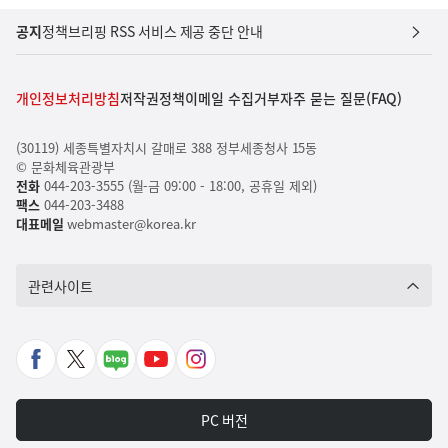
공지
정책브리핑 RSS 서비스 제공 중단 안내
개인정보처리방침
저작권정책
이메일 수집거부
자주 묻는 질문(FAQ)
(30119) 세종특별자치시 갈매로 388 정부세종청사 15동
© 문화체육관광부
전화
044-203-3555 (월-금 09:00 - 18:00, 공휴일 제외)
팩스
044-203-3488
대표메일
webmaster@korea.kr
관련사이트
페
X
네
유
인
이
바
이
튜
스
스
로
버
브
타
PC 버전
북
가
포
바
그