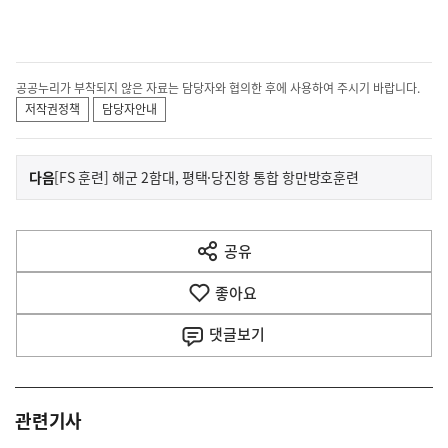
공공누리가 부착되지 않은 자료는 담당자와 협의한 후에 사용하여 주시기 바랍니다.
저작권정책
담당자안내
이
기
다음
[FS 훈련] 해군 2함대, 평택·당진항 통합 항만방호훈련
사
전
다
공유
열
음
기
좋아요
기
사
댓글
보기
관련기사