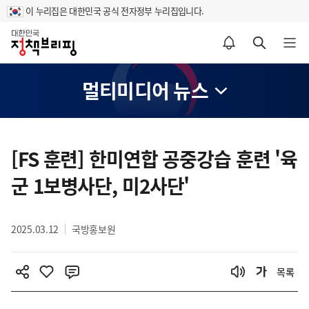
이 누리집은 대한민국 공식 전자정부 누리집입니다.
홈
알림설정 바로가기
검색 바로가기
메뉴 열기
멀티미디어 뉴스
콘
텐
[FS 훈련] 한미연합 공중강습 훈련 '육
츠
군 1보병사단, 미2사단'
영
역
2025.03.12
국방홍보원
목록