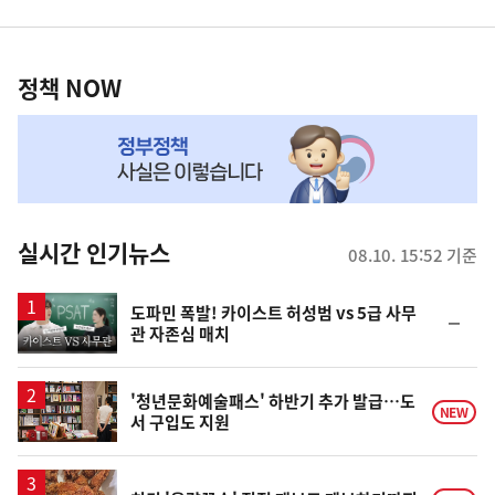
영
정
역
책
정책 NOW
NOW,
MY
맞
춤
뉴
실시간 인기뉴스
08.10. 15:52 기준
스
영
도파민 폭발! 카이스트 허성범 vs 5급 사무
순
관 자존심 매치
상
위
동
일
'청년문화예술패스' 하반기 추가 발급…도
NEW
서 구입도 지원