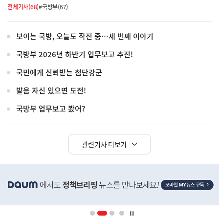
전체기사(68)
#국방부(67)
보이는 국방, 오늘도 작전 중…세 번째 이야기
국방부 2026년 하반기 업무보고 추진!
국민에게 신뢰받는 첨단강군
발음 자신 있으면 도전!
국방부 업무보고 봤어?
관련기사 더보기
히
단
배
너