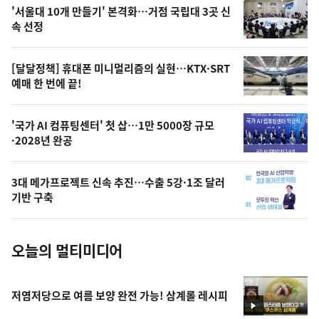
오
'서울대 10개 만들기' 본격화…거점 국립대 3곳 신
늘
속 선정
의
영
[달달정책] 휴대폰 미니멀리즘의 실현…KTX·SRT
상
예매 한 번에 끝!
,
오
'국가 AI 컴퓨팅센터' 첫 삽…1만 5000장 규모
·2028년 완공
늘
의
3대 메가프로젝트 신속 추진…수출 5강·1조 달러
사
기반 구축
진
오늘의 멀티미디어
저염저당으로 여름 보양 완전 가능! 삼계롤 레시피
영