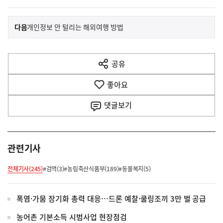
이
기
다음
개인정보 안 털리는 해외여행 방법
사
전
다
공유
열
음
기
좋아요
기
사
댓글
보기
관련기사
전체기사(245)
#검역(3)
#농림축산식품부(189)
#동물복지(5)
폭염·가뭄 장기화 총력 대응…드론 예찰·쿨링조끼 3만 벌 공급
농어촌 기본소득 시범사업 현장점검