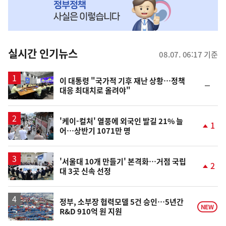
MY
맞
춤
뉴
실시간 인기뉴스
08.07. 06:17 기준
스
이 대통령 "국가적 기후 재난 상황…정책
순
대응 최대치로 올려야"
위
동
일
'케이-컬처' 열풍에 외국인 발길 21% 늘
1
어…상반기 1071만 명
단
계
상
승
'서울대 10개 만들기' 본격화…거점 국립
2
대 3곳 신속 선정
단
계
상
승
정부, 소부장 협력모델 5건 승인…5년간
NEW
R&D 910억 원 지원