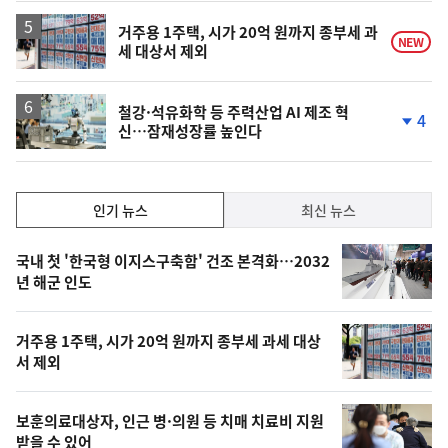
거주용 1주택, 시가 20억 원까지 종부세 과
NEW
세 대상서 제외
철강·석유화학 등 주력산업 AI 제조 혁
4
신…잠재성장률 높인다
단
계
하
락
인
인기 뉴스
최신 뉴스
기,
인
기
최
국내 첫 '한국형 이지스구축함' 건조 본격화…2032
뉴
년 해군 인도
신,
스
오
거주용 1주택, 시가 20억 원까지 종부세 과세 대상
늘
서 제외
의
영
보훈의료대상자, 인근 병·의원 등 치매 치료비 지원
상
받을 수 있어