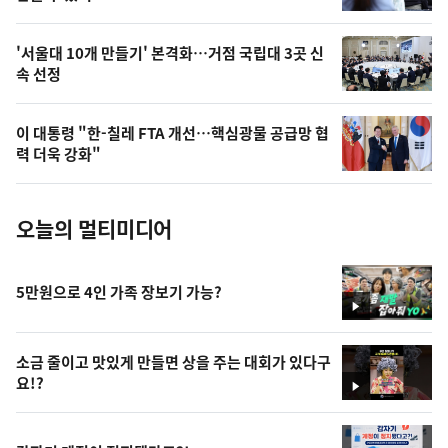
,
오
'서울대 10개 만들기' 본격화…거점 국립대 3곳 신
속 선정
늘
의
이 대통령 "한-칠레 FTA 개선…핵심광물 공급망 협
사
력 더욱 강화"
진
오늘의 멀티미디어
5만원으로 4인 가족 장보기 가능?
영
상
소금 줄이고 맛있게 만들면 상을 주는 대회가 있다구
요!?
영
상