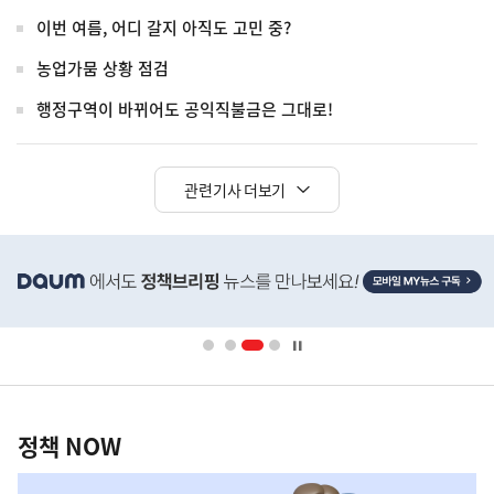
이번 여름, 어디 갈지 아직도 고민 중?
농업가뭄 상황 점검
행정구역이 바뀌어도 공익직불금은 그대로!
관련기사 더보기
히
단
배
너
영
정
역
책
정책 NOW
NOW,