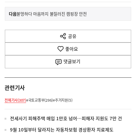
이
기
다음
불멍하다 마음까지 불질러진 캠핑장 안전
사
전
다
공유
열
음
기
좋아요
기
사
댓글
보기
관련기사
전체기사(307)
#국토교통부(296)
#주거지원(5)
전세사기 피해주택 매입 1만호 넘어…피해자 지원도 7만 건
9월 10일부터 달라지는 자동차보험 경상환자 치료제도