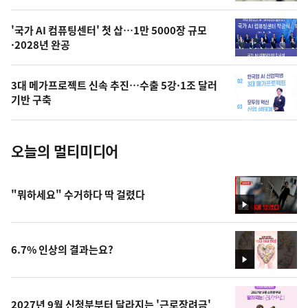
,
오
'국가 AI 컴퓨팅센터' 첫 삽…1만 5000장 규모
·2028년 완공
늘
의
3대 메가프로젝트 신속 추진…수출 5강·1조 달러
사
기반 구축
진
오늘의 멀티미디어
"뭐하세요" 수거하다 딱 걸렸다
영
상
6.7% 인상의 결과는요?
영
상
2027년 9월 신청분부터 달라지는 '근로장려금'