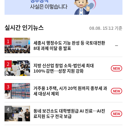
MY
맞
춤
뉴
실시간 인기뉴스
08.08. 15:12 기준
스
세종시 행정수도 기능 완성 등 국토대전환
순
8대 과제 이달 중 발표
위
동
일
지방 신산업 창업 소득·법인세 최대
NEW
100% 감면…성장 지원 강화
거주용 1주택, 시가 20억 원까지 종부세 과
NEW
세 대상서 제외
동네 보건소도 대학병원급 AI 진료…AI진
NEW
료지원 도구 전국 보급