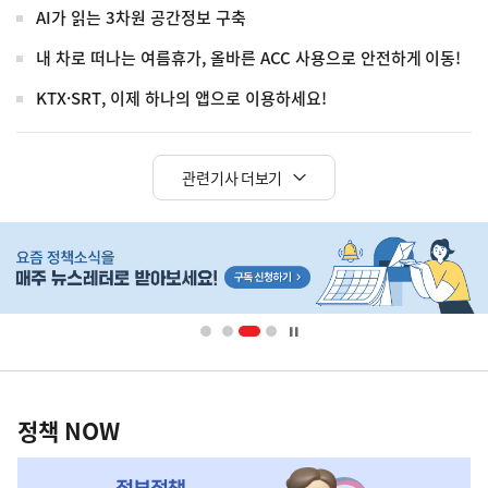
AI가 읽는 3차원 공간정보 구축
내 차로 떠나는 여름휴가, 올바른 ACC 사용으로 안전하게 이동!
KTX·SRT, 이제 하나의 앱으로 이용하세요!
관련기사 더보기
히
단
배
너
영
정
역
책
정책 NOW
NOW,