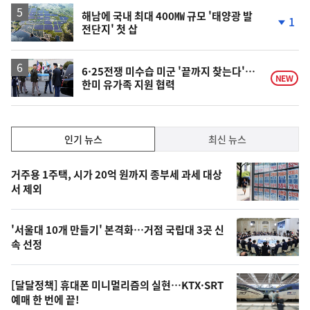
해남에 국내 최대 400㎿ 규모 '태양광 발
1
전단지' 첫 삽
단
계
하
락
6·25전쟁 미수습 미군 '끝까지 찾는다'…
NEW
한미 유가족 지원 협력
인
인기 뉴스
최신 뉴스
기,
인
기
최
거주용 1주택, 시가 20억 원까지 종부세 과세 대상
뉴
서 제외
신,
스
오
'서울대 10개 만들기' 본격화…거점 국립대 3곳 신
늘
속 선정
의
영
[달달정책] 휴대폰 미니멀리즘의 실현…KTX·SRT
상
예매 한 번에 끝!