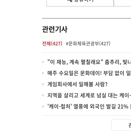
열
기
영
역
관련기사
전체(427)
#문화체육관광부(427)
전
"이 재능, 계속 펼칠래요" 춤추리, 빛
체
매주 수요일은 문화데이! 부담 없이 
게임회사에서 일해볼 사람?
지역을 살리고 세계로 넘실 대는 케이
'케이-컬처' 열풍에 외국인 발길 21%
(보도설명) 금번 종합부동산
재정경제부