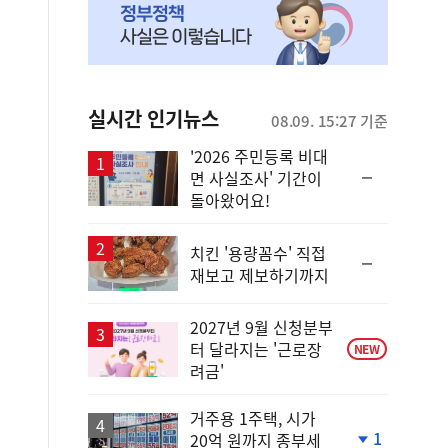
실시간 인기뉴스
08.09. 15:27 기준
'2026 주민등록 비대
순
면 사실조사' 기간이
위
돌아왔어요!
동
일
치킨 '용량꼼수' 직접
순
재보고 제보하기까지
위
동
일
2027년 9월 신청분부
터 달라지는 '근로장
NEW
려금'
거주용 1주택, 시가
1
20억 원까지 종부세