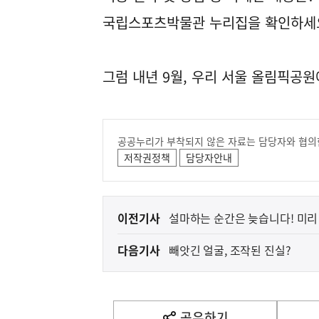
국립스포츠박물관 누리집
을 확인하세
그럼 내년 9월, 우리 서울 올림픽공원
공공누리가 부착되지 않은 자료는 담당자와 협의
저작권정책
담당자안내
이
이전기사
설마하는 순간은 늦습니다! 미리
전
다음기사
빼앗긴 얼굴, 조작된 진실?
다
음
기
사
공유하기