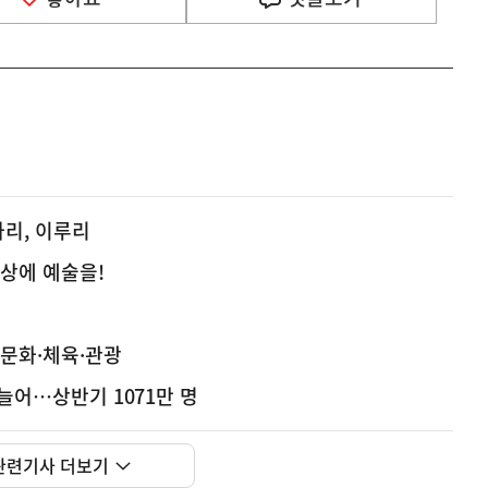
나리, 이루리
일상에 예술을!
-문화·체육·관광
 늘어…상반기 1071만 명
사
세 개편은 거주 중심 주택시장 정착, 공정과세 및 과세
실
관련기사 더보기
은