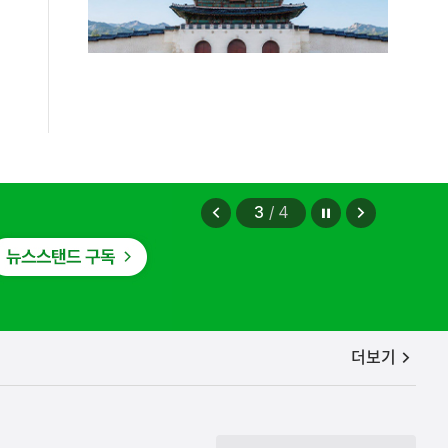
정지
이
다
3
/
4
전
음
보
보
기
기
공지사항
더보기