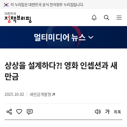
이 누리집은 대한민국 공식 전자정부 누리집입니다.
홈
알림설정 바로가기
검색 바로가기
메뉴 열기
멀티미디어 뉴스
콘
텐
상상을 설계하다?! 영화 인셉션과 새
츠
만금
영
역
2025.10.02
새만금개발청
목록