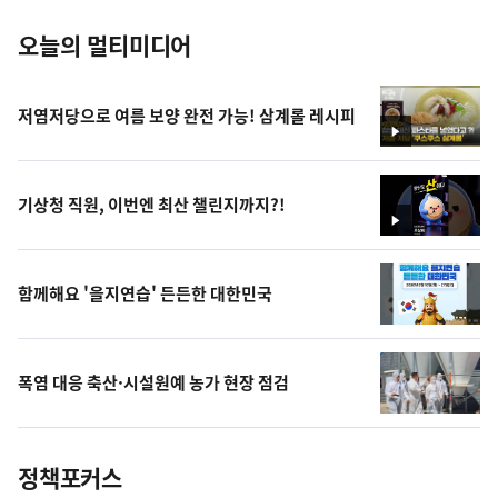
오늘의 멀티미디어
저염저당으로 여름 보양 완전 가능! 삼계롤 레시피
영
상
기상청 직원, 이번엔 최산 챌린지까지?!
영
상
함께해요 '을지연습' 든든한 대한민국
폭염 대응 축산·시설원예 농가 현장 점검
정책포커스