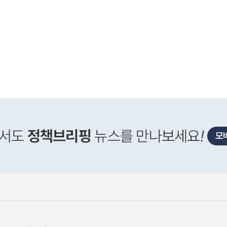
사
신매매방지법 걸린 '우즈벡 인력 송출'...성평등부,노동·
실
은
이
렇