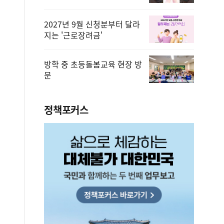
2027년 9월 신청분부터 달라
지는 '근로장려금'
방학 중 초등돌봄교육 현장 방
문
정책포커스
법무부에 개선 요청" 관련
2026.08.08