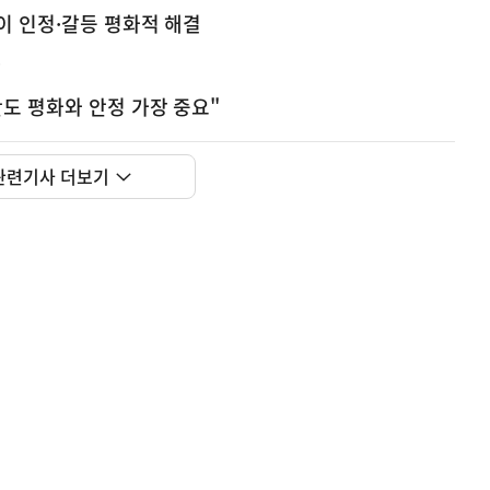
이 인정·갈등 평화적 해결
다
도 평화와 안정 가장 중요"
관련기사 더보기
사
신매매방지법 걸린 '우즈벡 인력 송출'...성평등부,노동·
실
은
이
렇
습
니
다