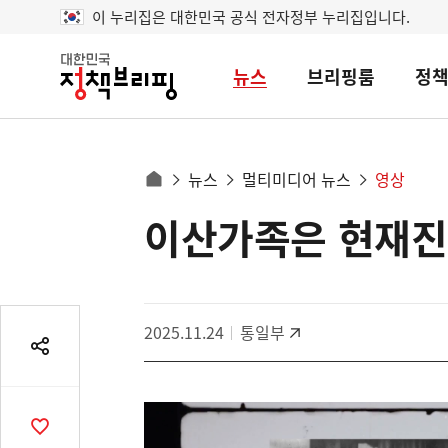
이 누리집은 대한민국 공식 전자정부 누리집입니다.
뉴스
브리핑룸
정
대
한
민
국
정
사
뉴스
멀티미디어 뉴스
영상
책
홈
브
이
으
이산가족은 현재
콘
리
트
로
핑
텐
이
츠
동
영
경
2025.11.24
통일부
역
로
공
유
열
기
공