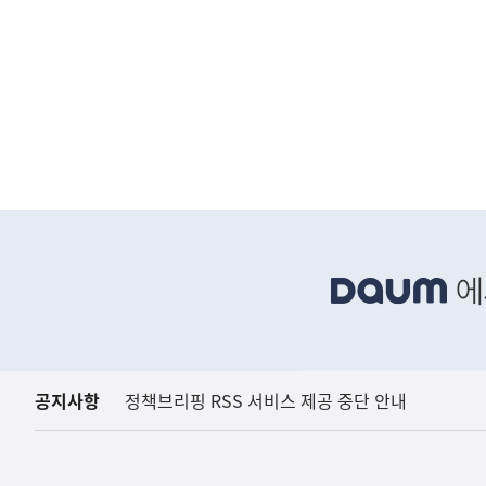
하
단
배
너
영
역
(설명) 프레시안, "인
공지사항
정책브리핑 RSS 서비스 제공 중단 안내
고용노동부