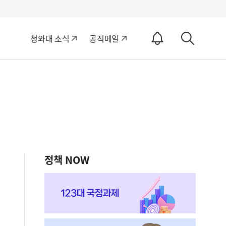
알
청와대 소식
공직메일
림
상
ON
세
검
색
정책 NOW