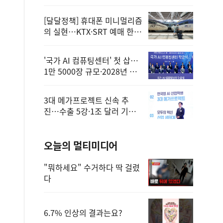
정
[달달정책] 휴대폰 미니멀리즘
의 실현…KTX·SRT 예매 한
번에 끝!
'국가 AI 컴퓨팅센터' 첫 삽…
1만 5000장 규모·2028년 완
공
3대 메가프로젝트 신속 추
진…수출 5강·1조 달러 기반
구축
오늘의 멀티미디어
"뭐하세요" 수거하다 딱 걸렸
다
6.7% 인상의 결과는요?