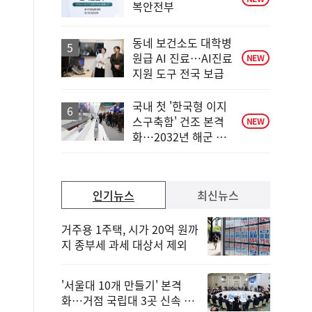
복안전부
동네 보건소도 대학병
원급 AI 진료…AI진료
NEW
지원 도구 전국 보급
국내 첫 '한국형 이지
스구축함' 건조 본격
NEW
화…2032년 해군 인
도
인기뉴스
최신뉴스
거주용 1주택, 시가 20억 원까
지 종부세 과세 대상서 제외
'서울대 10개 만들기' 본격
화…거점 국립대 3곳 신속 선