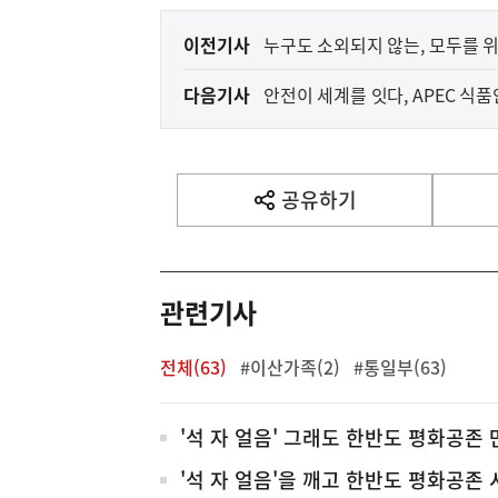
이
이전기사
누구도 소외되지 않는, 모두를 
전
다음기사
안전이 세계를 잇다, APEC 식
다
음
기
사
공유하기
열
기
영
역
관련기사
전체(63)
#이산가족(2)
#통일부(63)
전
'석 자 얼음' 그래도 한반도 평화공존
체
'석 자 얼음'을 깨고 한반도 평화공존