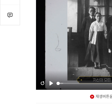
감
수
댓
글
수
(클
릭
시
댓
글
로
이
동)
재생버튼을