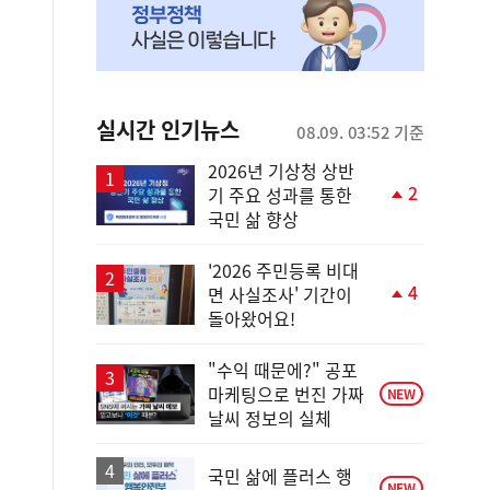
실시간 인기뉴스
08.09. 03:52 기준
2026년 기상청 상반
2
기 주요 성과를 통한
단
국민 삶 향상
계
상
승
'2026 주민등록 비대
4
면 사실조사' 기간이
단
돌아왔어요!
계
상
승
"수익 때문에?" 공포
마케팅으로 번진 가짜
NEW
날씨 정보의 실체
국민 삶에 플러스 행
NEW