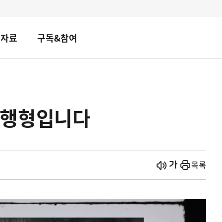
책자료
구독&참여
진행형입니다
시작
열기
목록