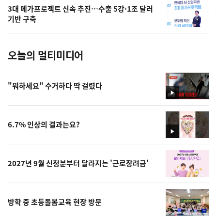
의
3대 메가프로젝트 신속 추진…수출 5강·1조 달러
사
기반 구축
진
오늘의 멀티미디어
"뭐하세요" 수거하다 딱 걸렸다
영
상
6.7% 인상의 결과는요?
영
상
2027년 9월 신청분부터 달라지는 '근로장려금'
방학 중 초등돌봄교육 현장 방문