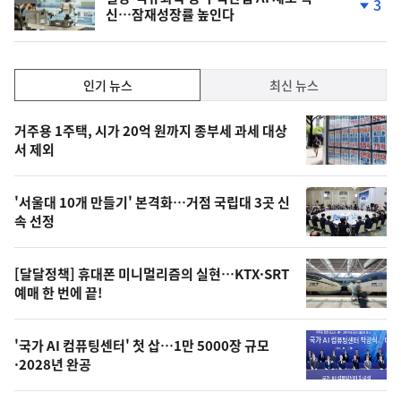
3
신…잠재성장률 높인다
단
계
하
락
인
인기 뉴스
최신 뉴스
기,
인
기
최
거주용 1주택, 시가 20억 원까지 종부세 과세 대상
뉴
서 제외
신,
스
오
'서울대 10개 만들기' 본격화…거점 국립대 3곳 신
늘
속 선정
의
영
[달달정책] 휴대폰 미니멀리즘의 실현…KTX·SRT
상
예매 한 번에 끝!
,
오
'국가 AI 컴퓨팅센터' 첫 삽…1만 5000장 규모
·2028년 완공
늘