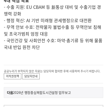
4대 핵심 목표
- 수출 지원: EU CBAM 등 新통상 대비 및 수출기업 경
쟁력 강화
- 행정 혁신: AI 기반 미래형 관세행정으로 대전환
- 무역 안보 수호: 전략물자 불법수출 등 무역안보 침해
및 초국가범죄 엄정 대응
- 국민건강 및 사회안전 수호: 마약·총기류 등 위해 물품
국내 반입 원천 차단
공공누리가 부착되지 않은 자료는 담당자와 협의한 후에 사용하여 주시기 바랍니다.
저작권정책
담당자안내
이
기
다음
2026년 행정중심복합도시건설청 업무보고
사
전
다