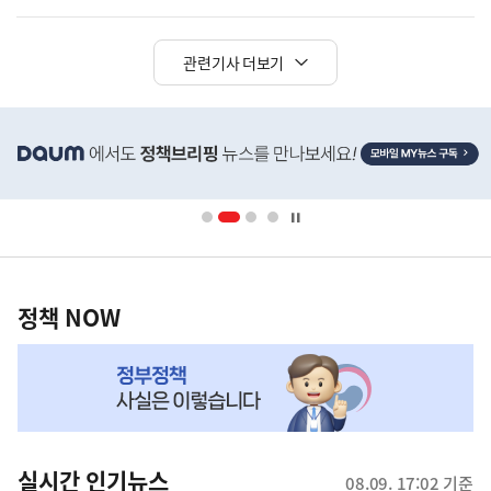
관련기사 더보기
히
단
배
너
영
정
역
책
정책 NOW
NOW,
MY
맞
춤
뉴
실시간 인기뉴스
08.09. 17:02 기준