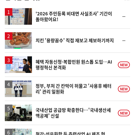
스
'2026 주민등록 비대면 사실조사' 기간이
순
돌아왔어요!
위
동
일
순
치킨 '용량꼼수' 직접 재보고 제보하기까지
위
동
일
혜택 자동신청·복합민원 원스톱 도입…AI
NEW
행정혁신 본격화
정부, 부처 간 칸막이 허물고 '사용후 배터
NEW
리' 관리 일원화
국내산업 공급망 확충한다…'국내생산세
NEW
액공제' 신설
철강·석유화학 등 주력산업 AI 제조 혁