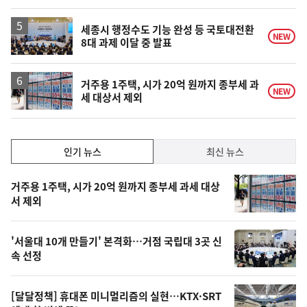
세종시 행정수도 기능 완성 등 국토대전환
NEW
8대 과제 이달 중 발표
거주용 1주택, 시가 20억 원까지 종부세 과
NEW
세 대상서 제외
인
인기 뉴스
최신 뉴스
기,
인
기
최
거주용 1주택, 시가 20억 원까지 종부세 과세 대상
뉴
서 제외
신,
스
오
'서울대 10개 만들기' 본격화…거점 국립대 3곳 신
늘
속 선정
의
영
[달달정책] 휴대폰 미니멀리즘의 실현…KTX·SRT