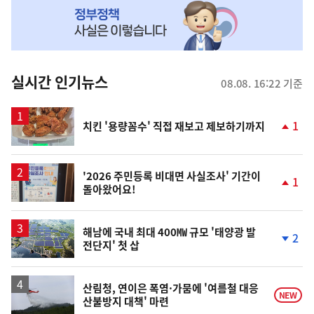
MY
맞
춤
뉴
실시간 인기뉴스
08.08. 16:22 기준
스
1
치킨 '용량꼼수' 직접 재보고 제보하기까지
단
계
상
승
'2026 주민등록 비대면 사실조사' 기간이
1
돌아왔어요!
단
계
상
승
해남에 국내 최대 400㎿ 규모 '태양광 발
2
전단지' 첫 삽
단
계
하
락
산림청, 연이은 폭염·가뭄에 '여름철 대응
NEW
산불방지 대책' 마련