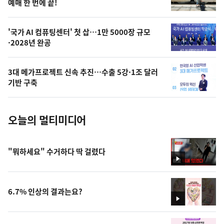
상
예매 한 번에 끝!
,
오
'국가 AI 컴퓨팅센터' 첫 삽…1만 5000장 규모
·2028년 완공
늘
의
3대 메가프로젝트 신속 추진…수출 5강·1조 달러
사
기반 구축
진
오늘의 멀티미디어
"뭐하세요" 수거하다 딱 걸렸다
영
상
6.7% 인상의 결과는요?
영
상