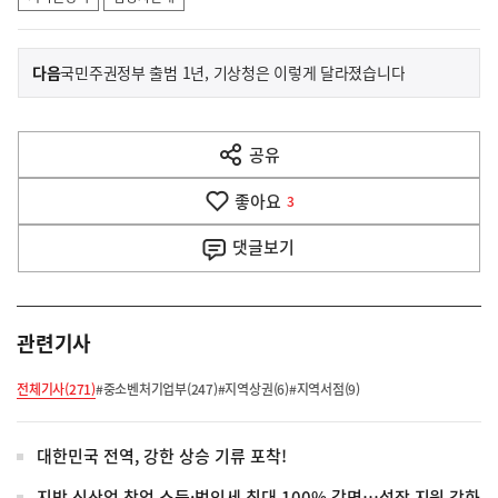
이
기
다음
국민주권정부 출범 1년, 기상청은 이렇게 달라졌습니다
사
전
다
공유
열
음
기
좋아요
기
3
사
댓글
보기
관련기사
전체기사(271)
#중소벤처기업부(247)
#지역상권(6)
#지역서점(9)
대한민국 전역, 강한 상승 기류 포착!
지방 신산업 창업 소득·법인세 최대 100% 감면…성장 지원 강화