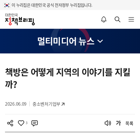
이 누리집은 대한민국 공식 전자정부 누리집입니다.
홈
알림설정 바로가기
검색 바로가기
메뉴 열기
멀티미디어 뉴스
콘
텐
책방은 어떻게 지역의 이야기를 지킬
츠
까?
영
역
2026.06.09
중소벤처기업부
3
목록