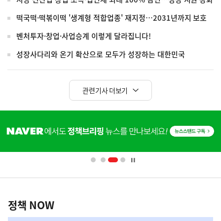
떡국떡·떡볶이떡 '생계형 적합업종' 재지정…2031년까지 보호
벤처투자·창업·사업승계 이렇게 달라집니다!
성장사다리와 온기 확산으로 모두가 성장하는 대한민국
관련기사 더보기
히
단
배
너
영
정
역
책
정책 NOW
NOW,