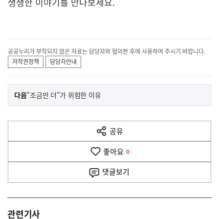
생생한 이야기를 만나보세요.
공공누리가 부착되지 않은 자료는 담당자와 협의한 후에 사용하여 주시기 바랍니다.
저작권정책
담당자안내
이
기
다음
"조금만 더"가 위험한 이유
사
전
다
공유
열
음
기
좋아요
기
9
사
댓글
보기
관련기사