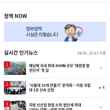
너
정
영
책
정책 NOW
역
NOW,
MY
맞
춤
뉴
실시간 인기뉴스
08.07. 23:17 기준
스
해남에 국내 최대 400㎿ 규모 '태양광 발
순
전단지' 첫 삽
위
동
일
'서울대 10개 만들기' 본격화…거점 국립
4
대 3곳 신속 선정
단
계
상
승
지방 신산업 창업 소득·법인세 최대
순
100% 감면…성장 지원 강화