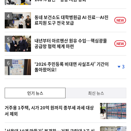
위
동
일
동네 보건소도 대학병원급 AI 진료…AI진
NEW
료지원 도구 전국 보급
내년부터 아르헨산 원유 수입…핵심광물
NEW
공급망 협력 체계 마련
'2026 주민등록 비대면 사실조사' 기간이
3
돌아왔어요!
단
계
하
락
인
인기 뉴스
최신 뉴스
기,
인
기
최
거주용 1주택, 시가 20억 원까지 종부세 과세 대상
뉴
서 제외
신,
스
오