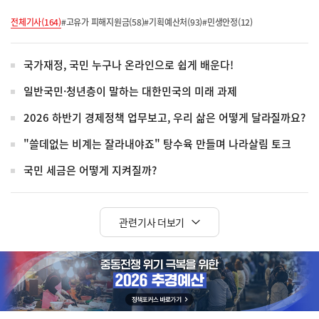
전체기사(164)
#고유가 피해지원금(58)
#기획예산처(93)
#민생안정(12)
국가재정, 국민 누구나 온라인으로 쉽게 배운다!
일반국민·청년층이 말하는 대한민국의 미래 과제
2026 하반기 경제정책 업무보고, 우리 삶은 어떻게 달라질까요?
"쓸데없는 비계는 잘라내야죠" 탕수육 만들며 나라살림 토크
국민 세금은 어떻게 지켜질까?
관련기사 더보기
히
단
배