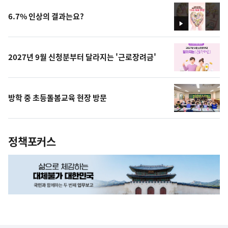
6.7% 인상의 결과는요?
영
상
2027년 9월 신청분부터 달라지는 '근로장려금'
방학 중 초등돌봄교육 현장 방문
정책포커스