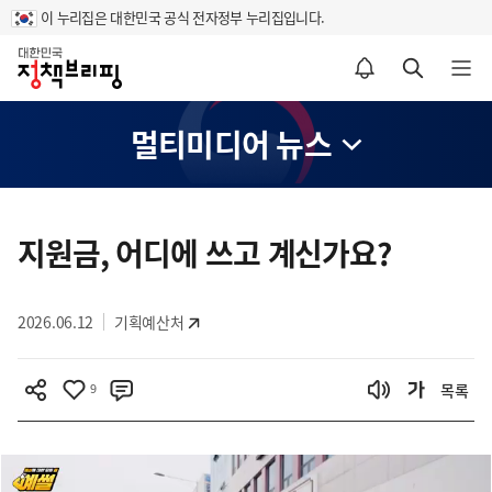
이 누리집은 대한민국 공식 전자정부 누리집입니다.
홈
알림설정 바로가기
검색 바로가기
메뉴 열기
멀티미디어 뉴스
콘
텐
지원금, 어디에 쓰고 계신가요?
츠
영
2026.06.12
기획예산처
역
9
목록