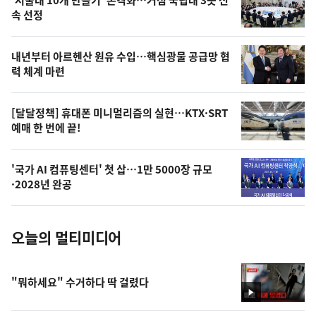
'서울대 10개 만들기' 본격화…거점 국립대 3곳 신
늘
속 선정
의
영
내년부터 아르헨산 원유 수입…핵심광물 공급망 협
상
력 체계 마련
,
오
[달달정책] 휴대폰 미니멀리즘의 실현…KTX·SRT
예매 한 번에 끝!
늘
의
'국가 AI 컴퓨팅센터' 첫 삽…1만 5000장 규모
사
·2028년 완공
진
오늘의 멀티미디어
"뭐하세요" 수거하다 딱 걸렸다
영
상