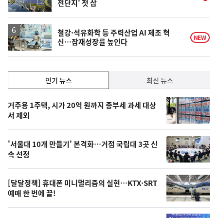
전단지' 첫 삽
단
계
상
승
철강·석유화학 등 주력산업 AI 제조 혁
NEW
신…잠재성장률 높인다
인
인기 뉴스
최신 뉴스
기,
인
기
최
거주용 1주택, 시가 20억 원까지 종부세 과세 대상
뉴
서 제외
신,
스
오
'서울대 10개 만들기' 본격화…거점 국립대 3곳 신
늘
속 선정
의
영
[달달정책] 휴대폰 미니멀리즘의 실현…KTX·SRT
상
예매 한 번에 끝!
,