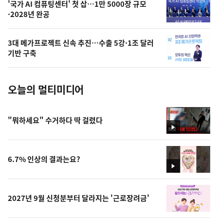
오
'국가 AI 컴퓨팅센터' 첫 삽…1만 5000장 규모
·2028년 완공
늘
의
3대 메가프로젝트 신속 추진…수출 5강·1조 달러
사
기반 구축
진
오늘의 멀티미디어
"뭐하세요" 수거하다 딱 걸렸다
영
상
6.7% 인상의 결과는요?
영
상
2027년 9월 신청분부터 달라지는 '근로장려금'