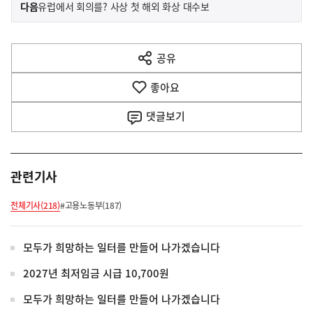
이
기
다음
유럽에서 회의를? 사상 첫 해외 화상 대수보
사
전
다
공유
열
음
기
좋아요
기
사
댓글
보기
관련기사
전체기사(218)
#고용노동부(187)
모두가 희망하는 일터를 만들어 나가겠습니다
2027년 최저임금 시급 10,700원
모두가 희망하는 일터를 만들어 나가겠습니다