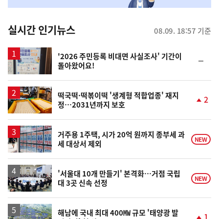
맞
춤
뉴
실시간 인기뉴스
08.09. 18:57 기준
스
'2026 주민등록 비대면 사실조사' 기간이
순
돌아왔어요!
위
동
일
떡국떡·떡볶이떡 '생계형 적합업종' 재지
2
정…2031년까지 보호
단
계
상
승
거주용 1주택, 시가 20억 원까지 종부세 과
NEW
세 대상서 제외
'서울대 10개 만들기' 본격화…거점 국립
NEW
대 3곳 신속 선정
해남에 국내 최대 400㎿ 규모 '태양광 발
1