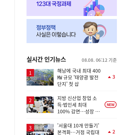
실시간 인기뉴스
08.08. 06:12 기준
해남에 국내 최대 400
3
㎿ 규모 '태양광 발전
단
단지' 첫 삽
계
상
승
지방 신산업 창업 소
득·법인세 최대
NEW
100% 감면…성장 지
원 강화
'서울대 10개 만들기'
2
본격화…거점 국립대