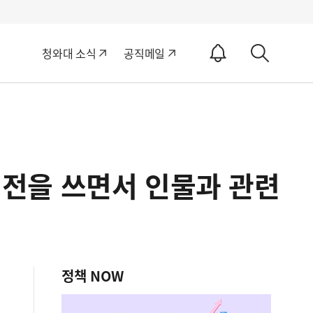
알
청와대 소식
공직메일
림
상
ON
세
검
색
 평전을 쓰면서 인물과 관련
정책 NOW