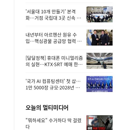
'서울대 10개 만들기' 본격
화…거점 국립대 3곳 신속 선
정
내년부터 아르헨산 원유 수
입…핵심광물 공급망 협력 체
계 마련
[달달정책] 휴대폰 미니멀리즘
의 실현…KTX·SRT 예매 한
번에 끝!
'국가 AI 컴퓨팅센터' 첫 삽…
1만 5000장 규모·2028년 완
공
오늘의 멀티미디어
"뭐하세요" 수거하다 딱 걸렸
다