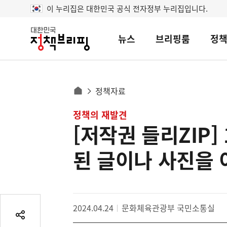
이 누리집은 대한민국 공식 전자정부 누리집입니다.
뉴스
브리핑룸
정
대
한
민
국
정
사
정책자료
책
홈
브
이
으
콘
정책의 재발견
리
트
로
핑
[저작권 들리ZIP
텐
이
츠
동
된 글이나 사진을 
영
경
역
로
2024.04.24
문화체육관광부 국민소통실
공