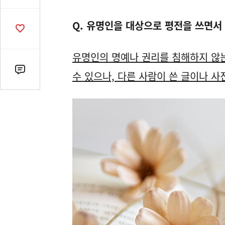
유
열
Q. 유명인을 대상으로 평전을 쓰면서
기
공
감
수
유명인의 명예나 권리를 침해하지 않는
댓
수 있으나, 다른 사람이 쓴 글이나 
글
수
(클
릭
시
댓
글
로
이
동)