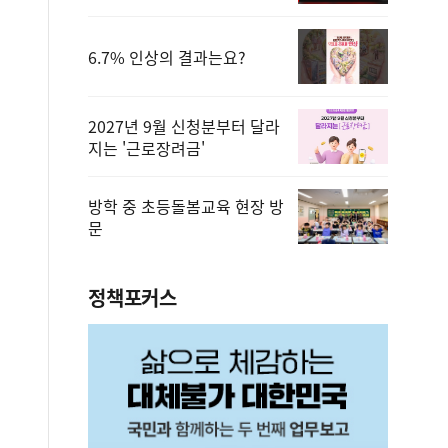
6.7% 인상의 결과는요?
2027년 9월 신청분부터 달라
지는 '근로장려금'
방학 중 초등돌봄교육 현장 방
문
정책포커스