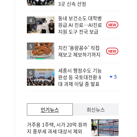
단
3곳 신속 선정
계
상
승
동네 보건소도 대학병
원급 AI 진료…AI진료
NEW
지원 도구 전국 보급
치킨 '용량꼼수' 직접
NEW
재보고 제보하기까지
세종시 행정수도 기능
5
완성 등 국토대전환 8
단
대 과제 이달 중 발표
계
하
락
인기뉴스
최신뉴스
거주용 1주택, 시가 20억 원까
지 종부세 과세 대상서 제외