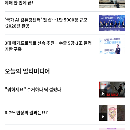
상
예매 한 번에 끝!
,
오
'국가 AI 컴퓨팅센터' 첫 삽…1만 5000장 규모
·2028년 완공
늘
의
3대 메가프로젝트 신속 추진…수출 5강·1조 달러
사
기반 구축
진
오늘의 멀티미디어
"뭐하세요" 수거하다 딱 걸렸다
영
상
6.7% 인상의 결과는요?
영
상