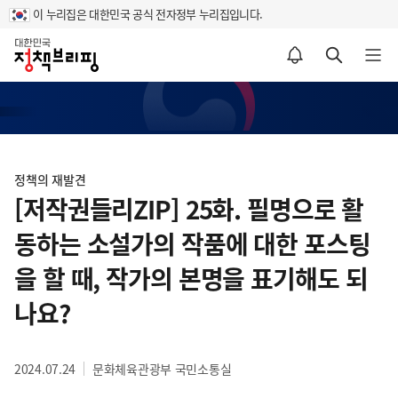
이 누리집은 대한민국 공식 전자정부 누리집입니다.
홈
알림설정 바로가기
검색 바로가기
메뉴 열기
콘
텐
정책의 재발견
츠
[저작권들리ZIP] 25화. 필명으로 활
영
동하는 소설가의 작품에 대한 포스팅
역
을 할 때, 작가의 본명을 표기해도 되
나요?
2024.07.24
문화체육관광부 국민소통실