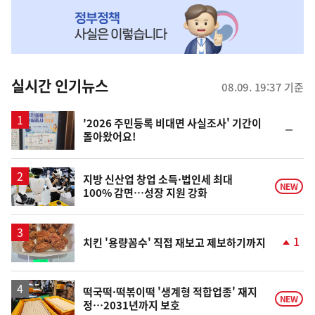
NOW,
MY
맞
춤
뉴
실시간 인기뉴스
08.09. 19:37 기준
스
'2026 주민등록 비대면 사실조사' 기간이
순
돌아왔어요!
위
동
일
지방 신산업 창업 소득·법인세 최대
NEW
100% 감면…성장 지원 강화
1
치킨 '용량꼼수' 직접 재보고 제보하기까지
단
계
상
승
떡국떡·떡볶이떡 '생계형 적합업종' 재지
NEW
정…2031년까지 보호