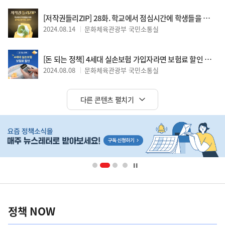
[저작권들리ZIP] 28화. 학교에서 점심시간에 학생들을 위해 음악을 틀어주려고 합니다. 저작권 침해에 해당할까요?
2024.08.14
문화체육관광부 국민소통실
[돈 되는 정책] 4세대 실손보험 가입자라면 보험료 할인 챙기세요!
2024.08.08
문화체육관광부 국민소통실
다른 콘텐츠 펼치기
히
단
배
너
영
정
역
책
정책 NOW