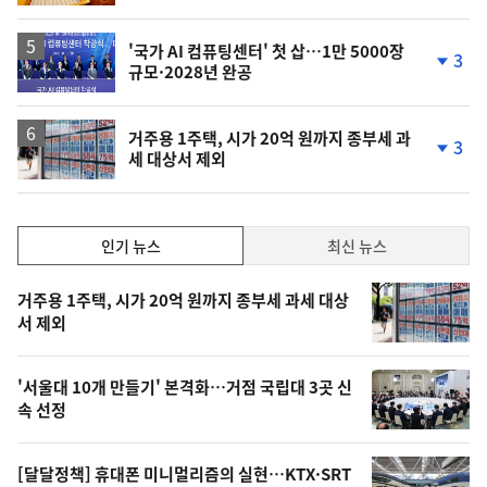
'국가 AI 컴퓨팅센터' 첫 삽…1만 5000장
3
규모·2028년 완공
단
계
하
락
거주용 1주택, 시가 20억 원까지 종부세 과
3
세 대상서 제외
단
계
하
락
인
인기 뉴스
최신 뉴스
기,
인
기
최
거주용 1주택, 시가 20억 원까지 종부세 과세 대상
뉴
서 제외
신,
스
오
'서울대 10개 만들기' 본격화…거점 국립대 3곳 신
늘
속 선정
의
영
[달달정책] 휴대폰 미니멀리즘의 실현…KTX·SRT