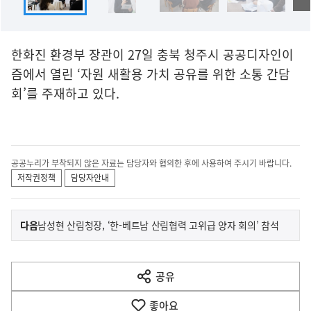
한화진 환경부 장관이 27일 충북 청주시 공공디자인이
즘에서 열린 ‘자원 새활용 가치 공유를 위한 소통 간담
회’를 주재하고 있다.
공공누리가 부착되지 않은 자료는 담당자와 협의한 후에 사용하여 주시기 바랍니다.
저작권정책
담당자안내
이
기
다음
남성현 산림청장, ‘한-베트남 산림협력 고위급 양자 회의’ 참석
사
전
다
공유
열
음
기
좋아요
기