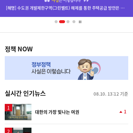
단
[해명] 수도권 개발제한구역(그린벨트) 해제를 통한 주택공급 방안은 확정된 바 없습니다.
배
너
영
정
역
책
정책 NOW
NOW,
MY
맞
춤
뉴
실시간 인기뉴스
08.10. 13:12 기준
스
영
1
대한의 가장 빛나는 여권
상
단
계
상
승
영