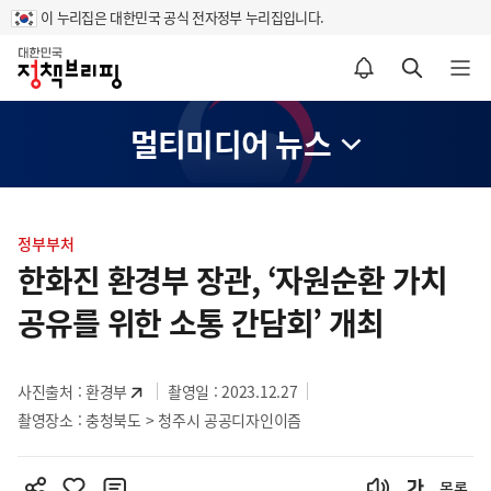
이 누리집은 대한민국 공식 전자정부 누리집입니다.
홈
알림설정 바로가기
검색 바로가기
메뉴 열기
멀티미디어 뉴스
콘
텐
정부부처
츠
한화진 환경부 장관, ‘자원순환 가치
영
공유를 위한 소통 간담회’ 개최
역
사진출처 :
환경부
촬영일 : 2023.12.27
촬영장소 : 충청북도 > 청주시 공공디자인이즘
목록