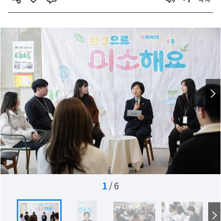
1
/
6