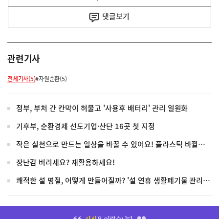
사
댓글
보기
관련기사
전체기사(5)
#자원순환(5)
정부, 부처 간 칸막이 허물고 '사용후 배터리' 관리 일원화
기후부, 순환경제 선도기업·산단 16곳 첫 지정
작은 실천으로 만드는 일상을 바꿀 수 있어요! 플라스틱 바뀔수록 좋은 일상
장난감 버리세요? 재활용하세요!
쾌적한 설 명절, 어떻게 만들어질까? '설 연휴 생활폐기물 관리대책' 5가지
히