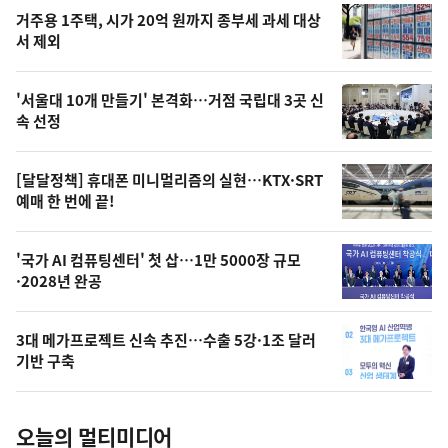
기
최
거주용 1주택, 시가 20억 원까지 종부세 과세 대상
뉴
서 제외
신,
스
오
'서울대 10개 만들기' 본격화…거점 국립대 3곳 신
늘
속 선정
의
영
[달달정책] 휴대폰 미니멀리즘의 실현…KTX·SRT
상
예매 한 번에 끝!
,
오
'국가 AI 컴퓨팅센터' 첫 삽…1만 5000장 규모
·2028년 완공
늘
의
3대 메가프로젝트 신속 추진…수출 5강·1조 달러
사
기반 구축
진
오늘의 멀티미디어