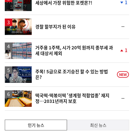
1
세상에서 가장 위험한 포켓몬?!
상
단
계
하
락
영
순
경찰 할부지가 된 이유
상
위
동
일
거주용 1주택, 시가 20억 원까지 종부세 과
1
세 대상서 제외
단
계
상
승
영
주목! 5급으로 조기승진 할 수 있는 방법
NEW
은?
상
떡국떡·떡볶이떡 '생계형 적합업종' 재지
순
정…2031년까지 보호
위
동
일
인
인기 뉴스
최신 뉴스
기,
인