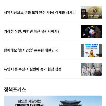
저염저당으로 여름 보양 완전 가능! 삼계롤 레시피
영
상
기상청 직원, 이번엔 최산 챌린지까지?!
영
상
함께해요 '을지연습' 든든한 대한민국
폭염 대응 축산·시설원예 농가 현장 점검
정책포커스