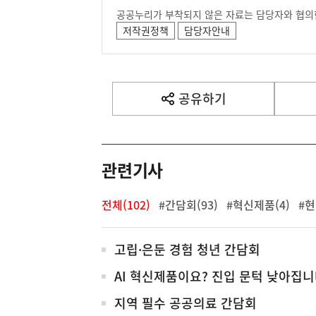
공공누리가 부착되지 않은 자료는 담당자와 협의
저작권정책
담당자안내
공유하기
열
기
관련기사
전체(102)
#간담회(93)
#혁신제품(4)
#현
전
고립·은둔 경험 청년 간담회
체
AI 혁신제품이요? 진입 문턱 낮아집니
지역 필수 공공의료 간담회