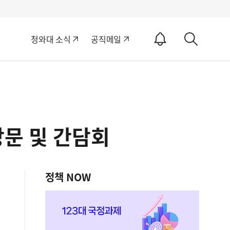
알
청와대 소식
공직메일
림
상
ON
세
검
색
방문 및 간담회
정책 NOW