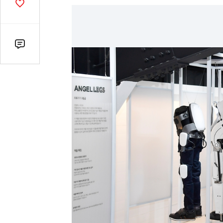
기
공
감
수
댓
글
수
(클
릭
시
댓
글
로
이
동)