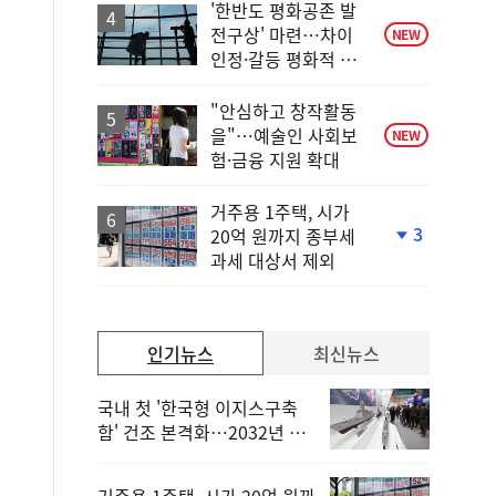
'한반도 평화공존 발
전구상' 마련…차이
NEW
인정·갈등 평화적 해
결
"안심하고 창작활동
을"…예술인 사회보
NEW
험·금융 지원 확대
거주용 1주택, 시가
3
20억 원까지 종부세
단
과세 대상서 제외
계
하
락
인기뉴스
최신뉴스
국내 첫 '한국형 이지스구축
함' 건조 본격화…2032년 해
군 인도
거주용 1주택, 시가 20억 원까