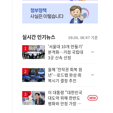
실시간 인기뉴스
08.06. 06:47 기준
'서울대 10개 만들기'
순
본격화…거점 국립대
위
3곳 신속 선정
동
일
올해 '전작권 회복 원
순
년'…로드맵 완성·회
위
복시기 결정 추진
동
일
이 대통령 "대한민국
대도약 위해 한반도
NEW
평화와 안정 가장 중
요"