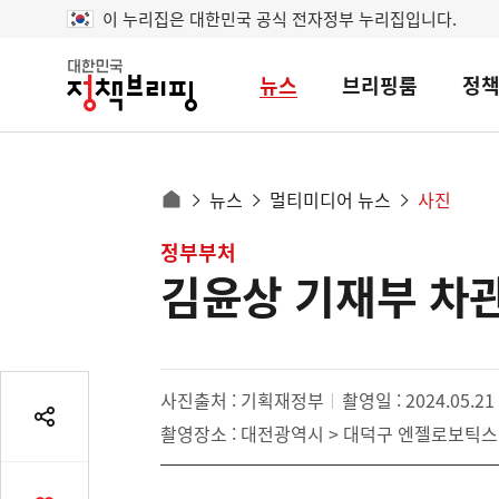
이 누리집은 대한민국 공식 전자정부 누리집입니다.
뉴스
브리핑룸
정
대
한
민
국
정
사
뉴스
멀티미디어 뉴스
사진
책
홈
브
이
으
콘
정부부처
리
트
로
핑
김윤상 기재부 차관
텐
이
츠
동
영
경
역
로
사진출처 : 기획재정부
촬영일 : 2024.05.21
공
촬영장소 : 대전광역시 > 대덕구 엔젤로보틱스
유
열