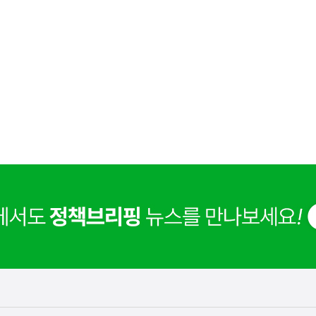
사
[8.5.수 서울신문] 태어나면 3560만원... '아동기본소
실
은
이
렇
습
니
다