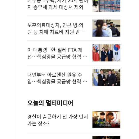
지 종부세 과세 대상서 제외
보훈의료대상자, 인근 병·의
원 등 치매 치료비 지원 받을
수 있어
이 대통령 "한-칠레 FTA 개
선…핵심광물 공급망 협력 더
욱 강화"
내년부터 아르헨산 원유 수
입…핵심광물 공급망 협력 체
계 마련
오늘의 멀티미디어
경찰이 출근하기 전 가장 먼저
가는 장소?