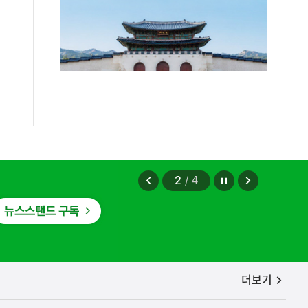
득' 추진 관련
2026.08.05
정지
이
다
2
/
4
전
음
보
보
기
기
공지사항
더보기