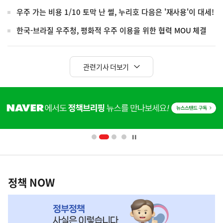
우주 가는 비용 1/10 토막 난 썰, 누리호 다음은 '재사용'이 대세!
한국-브라질 우주청, 평화적 우주 이용을 위한 협력 MOU 체결
관련기사 더보기
히
단
배
너
영
정
역
책
정책 NOW
NOW,
MY