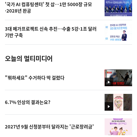
오
'국가 AI 컴퓨팅센터' 첫 삽…1만 5000장 규모
·2028년 완공
늘
의
3대 메가프로젝트 신속 추진…수출 5강·1조 달러
사
기반 구축
진
오늘의 멀티미디어
"뭐하세요" 수거하다 딱 걸렸다
영
상
6.7% 인상의 결과는요?
영
상
2027년 9월 신청분부터 달라지는 '근로장려금'