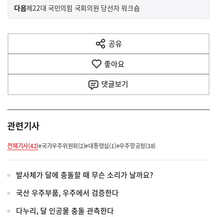
이
기
다음
제22대 국민의힘 국회의원 당선자 워크숍
사
전
다
공유
열
음
기
좋아요
기
사
댓글
보기
관련기사
전체기사(42)
#국가우주위원회(2)
#대통령실(1)
#우주항공청(38)
발사체가 달에 충돌할 때 무슨 소리가 날까요?
국산 우주부품, 우주에서 검증한다
다누리, 달 인공물 충돌 관측한다