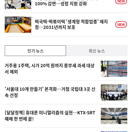
NEW
100% 감면…성장 지원 강화
떡국떡·떡볶이떡 '생계형 적합업종' 재지
NEW
정…2031년까지 보호
인
인기 뉴스
최신 뉴스
기,
인
기
최
거주용 1주택, 시가 20억 원까지 종부세 과세 대상
뉴
서 제외
신,
스
오
'서울대 10개 만들기' 본격화…거점 국립대 3곳 신
늘
속 선정
의
영
[달달정책] 휴대폰 미니멀리즘의 실현…KTX·SRT
상
예매 한 번에 끝!
,