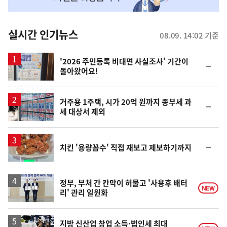
맞
춤
뉴
실시간 인기뉴스
08.09. 14:02 기준
스
'2026 주민등록 비대면 사실조사' 기간이
순
돌아왔어요!
위
동
일
거주용 1주택, 시가 20억 원까지 종부세 과
순
세 대상서 제외
위
동
일
순
치킨 '용량꼼수' 직접 재보고 제보하기까지
위
동
일
정부, 부처 간 칸막이 허물고 '사용후 배터
NEW
리' 관리 일원화
지방 신산업 창업 소득·법인세 최대