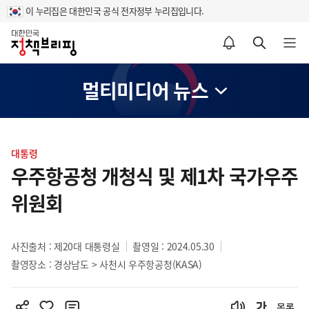
이 누리집은 대한민국 공식 전자정부 누리집입니다.
홈
알림설정 바로가기
검색 바로가기
메뉴 열기
멀티미디어 뉴스
콘
텐
대통령
츠
우주항공청 개청식 및 제1차 국가우주
영
위원회
역
사진출처 : 제20대 대통령실
촬영일 : 2024.05.30
촬영장소 : 경상남도 > 사천시 우주항공청(KASA)
목록