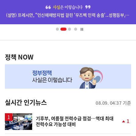
히
단
(설명) 프레시안, "인신매매방지법 걸린 '우즈벡 인력 송출'...성평등부,노동·법무부에 개선 요청" 관련
배
너
영
정
역
책
정책 NOW
NOW,
MY
맞
춤
뉴
실시간 인기뉴스
08.09. 04:37 기준
스
기후부, 여름철 전력수급 점검…역대 최대
1
전력수요 가능성 대비
단
계