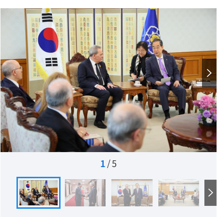
1
/
5