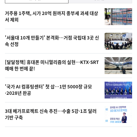
기,
인
기
최
거주용 1주택, 시가 20억 원까지 종부세 과세 대상
뉴
서 제외
신,
스
오
'서울대 10개 만들기' 본격화…거점 국립대 3곳 신
늘
속 선정
의
영
[달달정책] 휴대폰 미니멀리즘의 실현…KTX·SRT
상
예매 한 번에 끝!
,
오
'국가 AI 컴퓨팅센터' 첫 삽…1만 5000장 규모
·2028년 완공
늘
의
3대 메가프로젝트 신속 추진…수출 5강·1조 달러
사
기반 구축
진