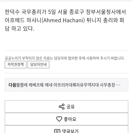
한덕수 국무총리가 5일 서울 종로구 정부서울청사에서
아흐메드 하샤니(Ahmed Hachani) 튀니지 총리와 회
담 하고 있다.
공공누리가 부착되지 않은 자료는 담당자와 협의한 후에 사용하여 주시기 바랍니다.
저작권정책
담당자안내
이
기
다음
웸켈레 케베츠웨 메네 아프리카대륙자유무역지대 사무총장 접견
사
전
다
공유
열
음
기
좋아요
기
사
댓글
보기