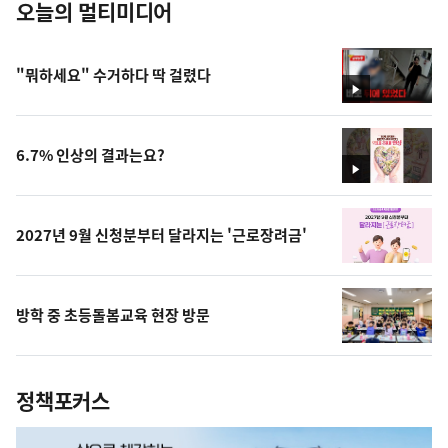
오늘의 멀티미디어
"뭐하세요" 수거하다 딱 걸렸다
영
상
6.7% 인상의 결과는요?
영
상
2027년 9월 신청분부터 달라지는 '근로장려금'
방학 중 초등돌봄교육 현장 방문
정책포커스