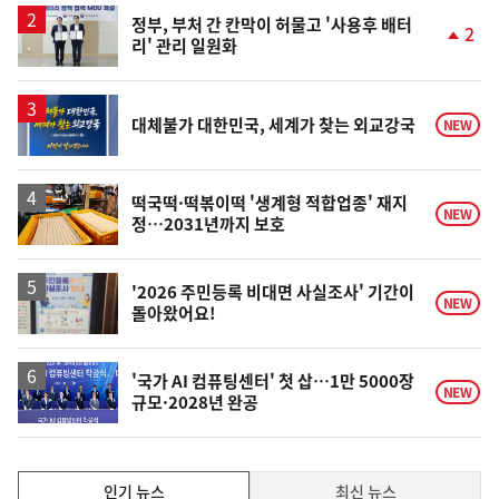
상
승
정부, 부처 간 칸막이 허물고 '사용후 배터
2
리' 관리 일원화
단
계
상
승
대체불가 대한민국, 세계가 찾는 외교강국
NEW
떡국떡·떡볶이떡 '생계형 적합업종' 재지
NEW
정…2031년까지 보호
'2026 주민등록 비대면 사실조사' 기간이
NEW
돌아왔어요!
'국가 AI 컴퓨팅센터' 첫 삽…1만 5000장
NEW
규모·2028년 완공
인
인기 뉴스
최신 뉴스