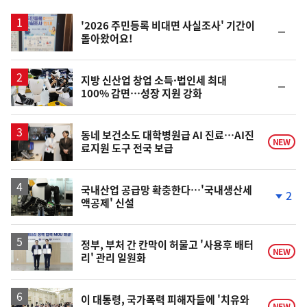
스
'2026 주민등록 비대면 사실조사' 기간이
순
돌아왔어요!
위
동
일
지방 신산업 창업 소득·법인세 최대
순
100% 감면…성장 지원 강화
위
동
일
동네 보건소도 대학병원급 AI 진료…AI진
NEW
료지원 도구 전국 보급
국내산업 공급망 확충한다…'국내생산세
2
액공제' 신설
단
계
하
락
정부, 부처 간 칸막이 허물고 '사용후 배터
NEW
리' 관리 일원화
이 대통령, 국가폭력 피해자들에 '치유와
NEW