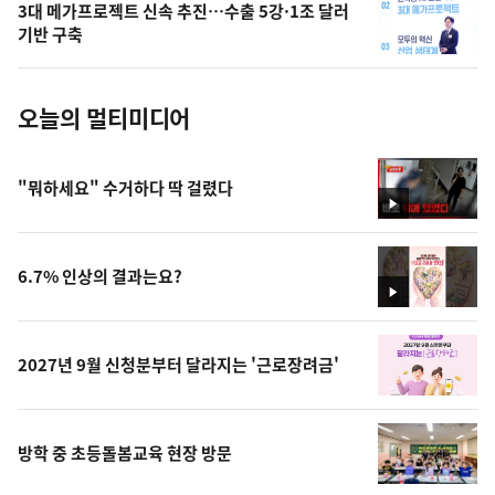
3대 메가프로젝트 신속 추진…수출 5강·1조 달러
사
기반 구축
진
오늘의 멀티미디어
"뭐하세요" 수거하다 딱 걸렸다
영
상
6.7% 인상의 결과는요?
영
상
2027년 9월 신청분부터 달라지는 '근로장려금'
방학 중 초등돌봄교육 현장 방문