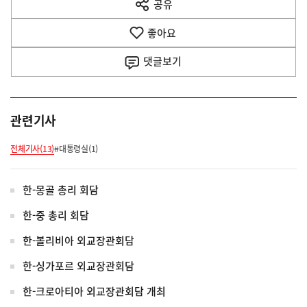
공유
열
음
기
좋아요
기
사
댓글
보기
관련기사
전체기사(13)
#대통령실(1)
한-몽골 총리 회담
한-중 총리 회담
한-볼리비아 외교장관회담
한-싱가포르 외교장관회담
한-크로아티아 외교장관회담 개최