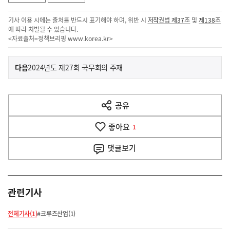
기사 이용 시에는 출처를 반드시 표기해야 하며, 위반 시
저작권법 제37조
및
제138조
에 따라 처벌될 수 있습니다.
<자료출처=정책브리핑
www.korea.kr
>
이
기
다음
2024년도 제27회 국무회의 주재
사
전
다
공유
열
음
기
좋아요
기
1
사
댓글
보기
관련기사
전체기사(1)
#크루즈산업(1)