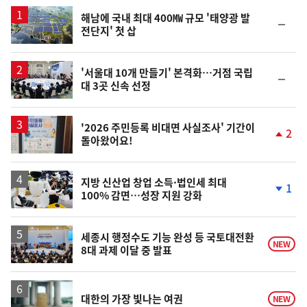
스
해남에 국내 최대 400㎿ 규모 '태양광 발
순
전단지' 첫 삽
위
동
일
'서울대 10개 만들기' 본격화…거점 국립
순
대 3곳 신속 선정
위
동
일
'2026 주민등록 비대면 사실조사' 기간이
2
돌아왔어요!
단
계
상
승
지방 신산업 창업 소득·법인세 최대
1
100% 감면…성장 지원 강화
단
계
하
락
세종시 행정수도 기능 완성 등 국토대전환
NEW
8대 과제 이달 중 발표
영
대한의 가장 빛나는 여권
NEW
상