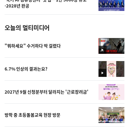
사
·2028년 완공
진
오늘의 멀티미디어
"뭐하세요" 수거하다 딱 걸렸다
영
상
6.7% 인상의 결과는요?
영
상
2027년 9월 신청분부터 달라지는 '근로장려금'
방학 중 초등돌봄교육 현장 방문