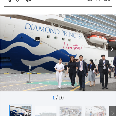
1
/
10