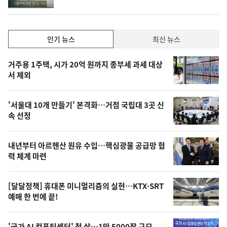
인
인기 뉴스
최신 뉴스
기,
인
기
최
거주용 1주택, 시가 20억 원까지 종부세 과세 대상
뉴
서 제외
신,
스
오
'서울대 10개 만들기' 본격화…거점 국립대 3곳 신
늘
속 선정
의
영
내년부터 아르헨산 원유 수입…핵심광물 공급망 협
상
력 체계 마련
,
오
[달달정책] 휴대폰 미니멀리즘의 실현…KTX·SRT
예매 한 번에 끝!
늘
의
'국가 AI 컴퓨팅센터' 첫 삽…1만 5000장 규모