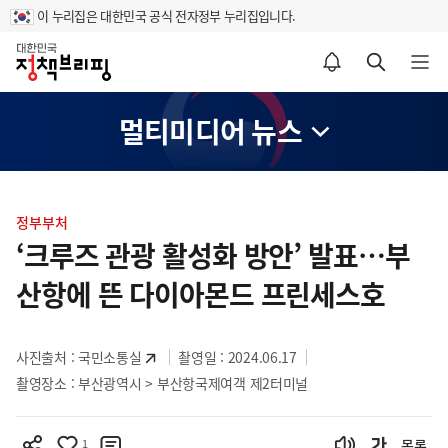
이 누리집은 대한민국 공식 전자정부 누리집입니다.
홈
알림설정 바로가기
검색 바로가기
메뉴 열기
멀티미디어 뉴스
콘
텐
정부부처
츠
‘크루즈 관광 활성화 방안’ 발표…부
영
산항에 뜬 다이아몬드 프린세스호
역
사진출처 :
국민소통실
촬영일 : 2024.06.17
촬영장소 : 부산광역시 > 부산항국제여객 제2터미널
1
목록