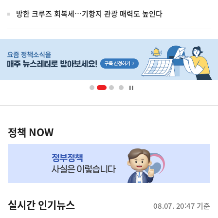
방한 크루즈 회복세…기항지 관광 매력도 높인다
히
단
배
너
영
정
역
책
정책 NOW
NOW,
MY
맞
춤
뉴
실시간 인기뉴스
08.07. 20:47 기준