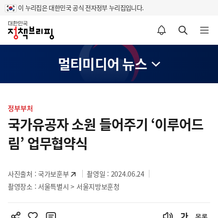
이 누리집은 대한민국 공식 전자정부 누리집입니다.
홈
알림설정 바로가기
검색 바로가기
메뉴 열기
멀티미디어 뉴스
콘
텐
정부부처
츠
국가유공자 소원 들어주기 ‘이루어드
영
림’ 업무협약식
역
사진출처 :
국가보훈부
촬영일 : 2024.06.24
촬영장소 : 서울특별시 > 서울지방보훈청
목록