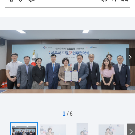
1
/
6