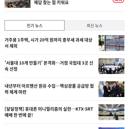
해답 찾는 힘 키워요
인
인기 뉴스
최신 뉴스
기,
인
기
최
거주용 1주택, 시가 20억 원까지 종부세 과세 대상
뉴
서 제외
신,
스
오
'서울대 10개 만들기' 본격화…거점 국립대 3곳 신
늘
속 선정
의
영
내년부터 아르헨산 원유 수입…핵심광물 공급망 협
상
력 체계 마련
,
오
[달달정책] 휴대폰 미니멀리즘의 실현…KTX·SRT
예매 한 번에 끝!
늘
의