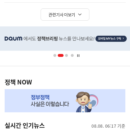
관련기사 더보기
히
단
배
너
영
정
역
책
정책 NOW
NOW,
MY
맞
춤
뉴
실시간 인기뉴스
08.08. 06:17 기준