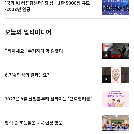
'국가 AI 컴퓨팅센터' 첫 삽…1만 5000장 규모
사
·2028년 완공
진
오늘의 멀티미디어
"뭐하세요" 수거하다 딱 걸렸다
영
상
6.7% 인상의 결과는요?
영
상
2027년 9월 신청분부터 달라지는 '근로장려금'
방학 중 초등돌봄교육 현장 방문