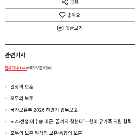
공유
열
음
기
좋아요
기
사
댓글
보기
관련기사
전체기사(144)
#국가보훈부(88)
일상의 보훈
모두의 보훈
국가보훈부 2026 하반기 업무보고
6·25전쟁 미수습 미군 '끝까지 찾는다'…한미 유가족 지원 협력
모두의 보훈·일상의 보훈·통합의 보훈