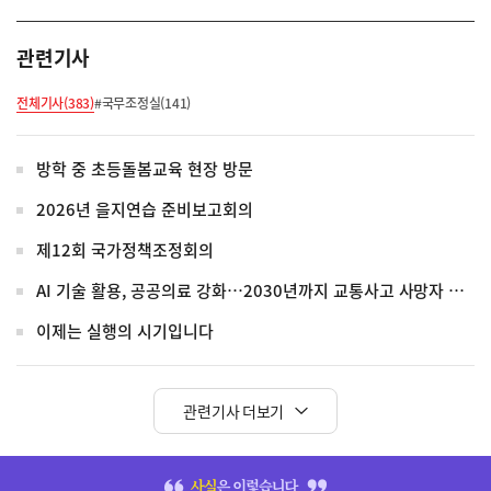
관련기사
전체기사(383)
#국무조정실(141)
방학 중 초등돌봄교육 현장 방문
2026년 을지연습 준비보고회의
제12회 국가정책조정회의
AI 기술 활용, 공공의료 강화…2030년까지 교통사고 사망자 30%↓
이제는 실행의 시기입니다
관련기사 더보기
히