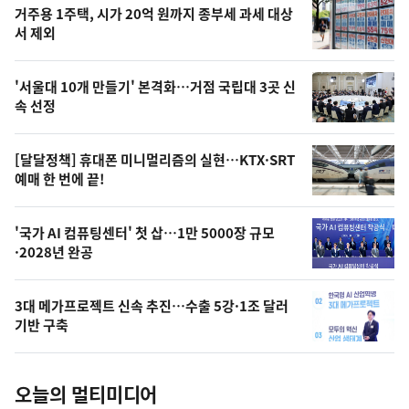
기
최
거주용 1주택, 시가 20억 원까지 종부세 과세 대상
뉴
서 제외
신,
스
오
'서울대 10개 만들기' 본격화…거점 국립대 3곳 신
늘
속 선정
의
영
[달달정책] 휴대폰 미니멀리즘의 실현…KTX·SRT
상
예매 한 번에 끝!
,
오
'국가 AI 컴퓨팅센터' 첫 삽…1만 5000장 규모
·2028년 완공
늘
의
3대 메가프로젝트 신속 추진…수출 5강·1조 달러
사
기반 구축
진
오늘의 멀티미디어