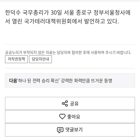
한덕수 국무총리가 30일 서울 종로구 정부서울청사에
서 열린 국가테러대책위원회에서 발언하고 있다.
공공누리가 부착되지 않은 자료는 담당자와 협의한 후에 사용하여 주시기 바랍니다.
저작권정책
담당자안내
이
기
다음
‘하나 된 전력 승리 확신’ 강력한 화력만큼 뜨거운 동맹
사
전
다
공유
열
음
기
좋아요
기
사
댓글
보기