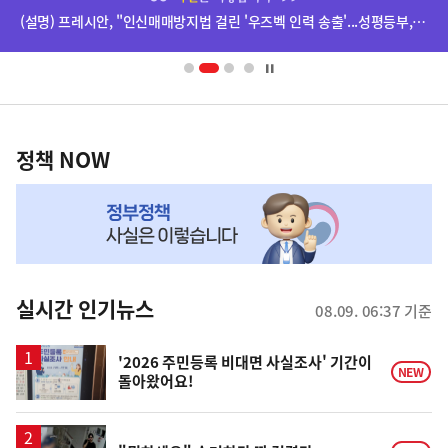
단
(설명) 프레시안, "인신매매방지법 걸린 '우즈벡 인력 송출'...성평등부,노동·법무부에 개선 요청" 관련
배
너
영
정
역
책
정책 NOW
NOW,
MY
맞
춤
뉴
실시간 인기뉴스
08.09. 06:37 기준
스
'2026 주민등록 비대면 사실조사' 기간이
NEW
돌아왔어요!
영