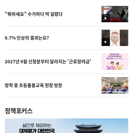
"뭐하세요" 수거하다 딱 걸렸다
영
상
6.7% 인상의 결과는요?
영
상
2027년 9월 신청분부터 달라지는 '근로장려금'
방학 중 초등돌봄교육 현장 방문
정책포커스