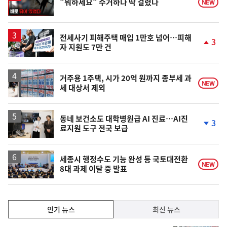
"뭐하세요" 수거하다 딱 걸렸다
NEW
상
전세사기 피해주택 매입 1만호 넘어…피해
3
자 지원도 7만 건
단
계
상
승
거주용 1주택, 시가 20억 원까지 종부세 과
NEW
세 대상서 제외
동네 보건소도 대학병원급 AI 진료…AI진
3
료지원 도구 전국 보급
단
계
하
락
세종시 행정수도 기능 완성 등 국토대전환
NEW
8대 과제 이달 중 발표
인
인기 뉴스
최신 뉴스
기,
인