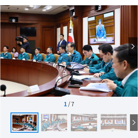
1
/
7