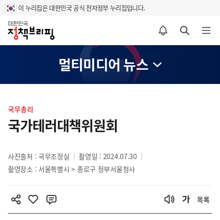
이 누리집은 대한민국 공식 전자정부 누리집입니다.
홈
알림설정 바로가기
검색 바로가기
메뉴 열기
멀티미디어 뉴스
콘
텐
국무총리
츠
국가테러대책위원회
영
역
사진출처 : 국무조정실
촬영일 : 2024.07.30
촬영장소 : 서울특별시 > 종로구 정부서울청사
목록