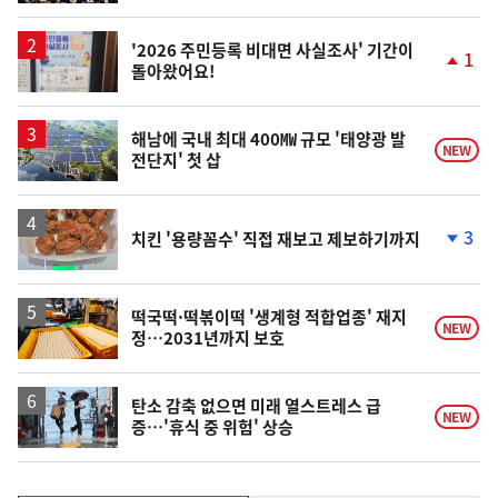
계
상
승
'2026 주민등록 비대면 사실조사' 기간이
1
돌아왔어요!
단
계
상
승
해남에 국내 최대 400㎿ 규모 '태양광 발
NEW
전단지' 첫 삽
3
치킨 '용량꼼수' 직접 재보고 제보하기까지
단
계
하
락
떡국떡·떡볶이떡 '생계형 적합업종' 재지
NEW
정…2031년까지 보호
탄소 감축 없으면 미래 열스트레스 급
NEW
증…'휴식 중 위험' 상승