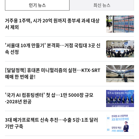
인
인기 뉴스
최신 뉴스
기,
인
기
최
거주용 1주택, 시가 20억 원까지 종부세 과세 대상
뉴
서 제외
신,
스
오
'서울대 10개 만들기' 본격화…거점 국립대 3곳 신
늘
속 선정
의
영
[달달정책] 휴대폰 미니멀리즘의 실현…KTX·SRT
상
예매 한 번에 끝!
,
오
'국가 AI 컴퓨팅센터' 첫 삽…1만 5000장 규모
·2028년 완공
늘
의
3대 메가프로젝트 신속 추진…수출 5강·1조 달러
사
기반 구축
진