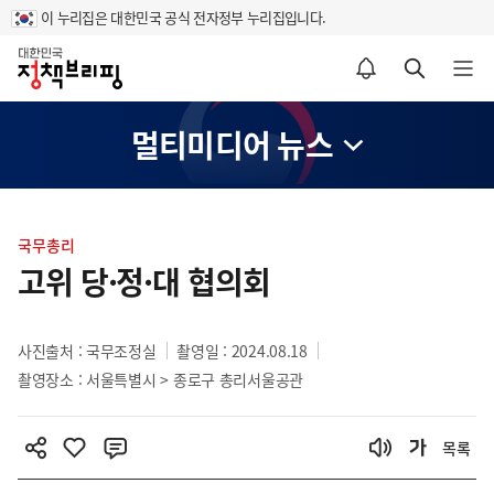
이 누리집은 대한민국 공식 전자정부 누리집입니다.
홈
알림설정 바로가기
검색 바로가기
메뉴 열기
멀티미디어 뉴스
콘
텐
국무총리
츠
고위 당·정·대 협의회
영
역
사진출처 : 국무조정실
촬영일 : 2024.08.18
촬영장소 : 서울특별시 > 종로구 총리서울공관
목록