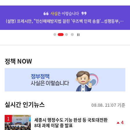
히
단
(설명) 프레시안, "인신매매방지법 걸린 '우즈벡 인력 송출'...성평등부,노동·법무부에 개선 요청" 관련
배
너
영
정
역
책
정책 NOW
NOW,
MY
맞
춤
뉴
실시간 인기뉴스
08.08. 21:07 기준
스
세종시 행정수도 기능 완성 등 국토대전환
4
8대 과제 이달 중 발표
단