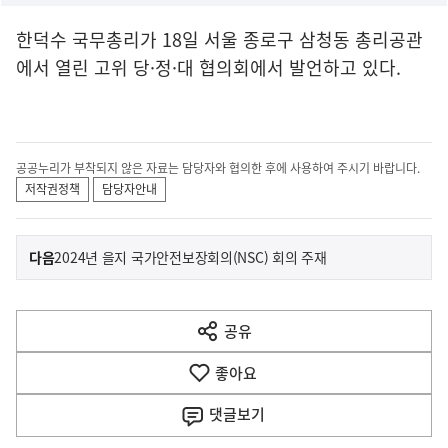
한덕수 국무총리가 18일 서울 종로구 삼청동 총리공관
에서 열린 고위 당·정·대 협의회에서 발언하고 있다.
공공누리가 부착되지 않은 자료는 담당자와 협의한 후에 사용하여 주시기 바랍니다.
저작권정책
담당자안내
이
기
다음
2024년 을지 국가안전보장회의(NSC) 회의 주재
사
전
다
공유
열
음
기
좋아요
기
사
댓글
보기