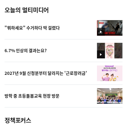
오늘의 멀티미디어
"뭐하세요" 수거하다 딱 걸렸다
영
상
6.7% 인상의 결과는요?
영
상
2027년 9월 신청분부터 달라지는 '근로장려금'
방학 중 초등돌봄교육 현장 방문
정책포커스