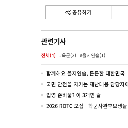
공유하기
열
기
관련기사
전체(4)
#육군(3)
#을지연습(1)
전
함께해요 을지연습, 든든한 대한민국
체
국민 안전을 지키는 재난대응 담당자에
입영 준비물? 이 3개면 끝
2026 ROTC 모집 - 학군사관후보생