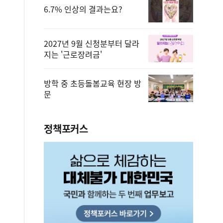
6.7% 인상의 결과는요?
2027년 9월 신청분부터 달라
지는 '근로장려금'
방학 중 초등돌봄교육 현장 방
문
정책포커스