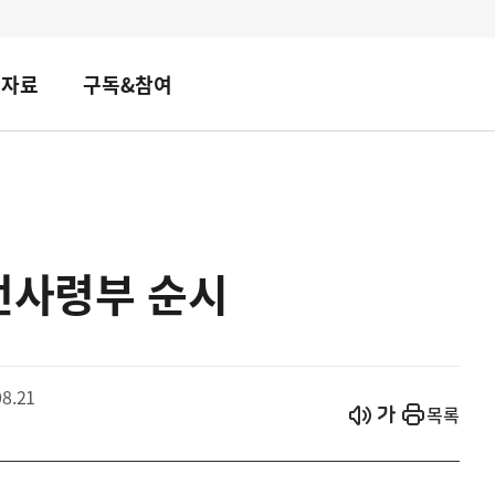
책자료
구독&참여
전사령부 순시
8.21
시작
열기
목록