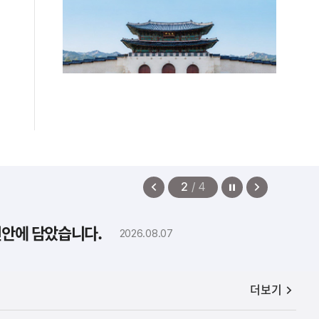
정지
이
다
2
/
4
전
음
보
보
편안에 담았습니다.
2026.08.07
기
기
공지사항
더보기