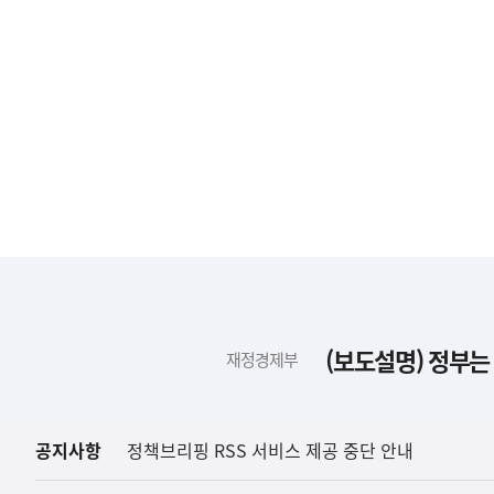
하
단
배
(보도설명) 정부는
재정경제부
너
영
역
공지사항
정책브리핑 RSS 서비스 제공 중단 안내