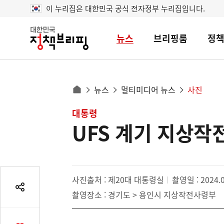
이 누리집은 대한민국 공식 전자정부 누리집입니다.
뉴스
브리핑룸
정
대
한
민
국
정
사
뉴스
멀티미디어 뉴스
사진
책
홈
브
이
으
콘
대통령
리
트
로
핑
UFS 계기 지상작
텐
이
츠
동
영
경
역
로
사진출처 : 제20대 대통령실
촬영일 : 2024.0
공
촬영장소 : 경기도 > 용인시 지상작전사령부
유
열