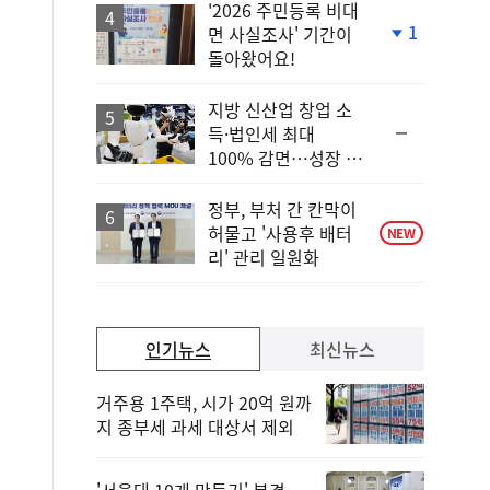
'2026 주민등록 비대
1
면 사실조사' 기간이
단
돌아왔어요!
계
하
락
지방 신산업 창업 소
순
득·법인세 최대
위
100% 감면…성장 지
동
원 강화
일
정부, 부처 간 칸막이
허물고 '사용후 배터
NEW
리' 관리 일원화
인기뉴스
최신뉴스
거주용 1주택, 시가 20억 원까
지 종부세 과세 대상서 제외
'서울대 10개 만들기' 본격