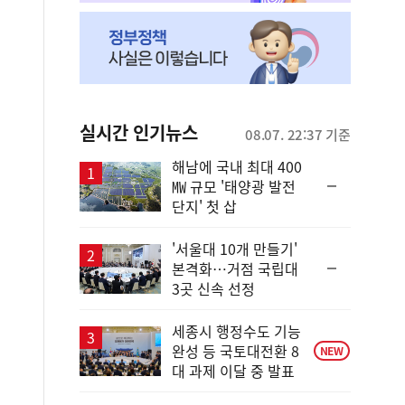
실시간 인기뉴스
08.07. 22:37 기준
해남에 국내 최대 400
순
㎿ 규모 '태양광 발전
위
단지' 첫 삽
동
일
'서울대 10개 만들기'
순
본격화…거점 국립대
위
3곳 신속 선정
동
일
세종시 행정수도 기능
완성 등 국토대전환 8
NEW
대 과제 이달 중 발표