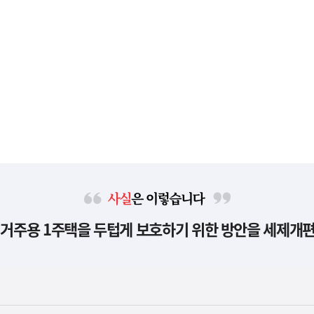
사
 거주용 1주택을 두텁게 보호하기 위한 방안을 세제개
실
은
이
렇
습
니