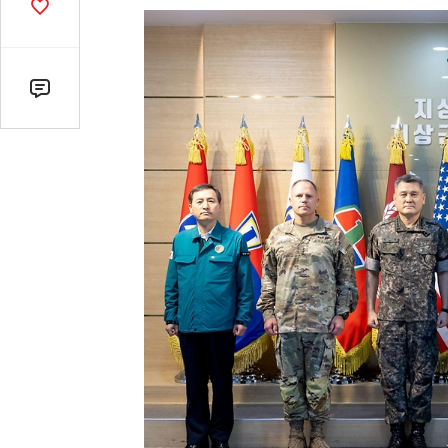
기
공
감
수
댓
글
수
(클
릭
시
댓
글
로
이
동)