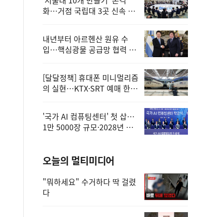
화…거점 국립대 3곳 신속 선
정
내년부터 아르헨산 원유 수
입…핵심광물 공급망 협력 체
계 마련
[달달정책] 휴대폰 미니멀리즘
의 실현…KTX·SRT 예매 한
번에 끝!
'국가 AI 컴퓨팅센터' 첫 삽…
1만 5000장 규모·2028년 완
공
오늘의 멀티미디어
"뭐하세요" 수거하다 딱 걸렸
다