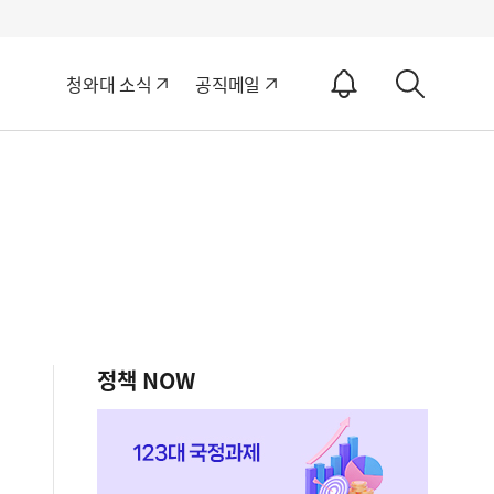
알
청와대 소식
공직메일
림
상
ON
세
검
색
정책 NOW