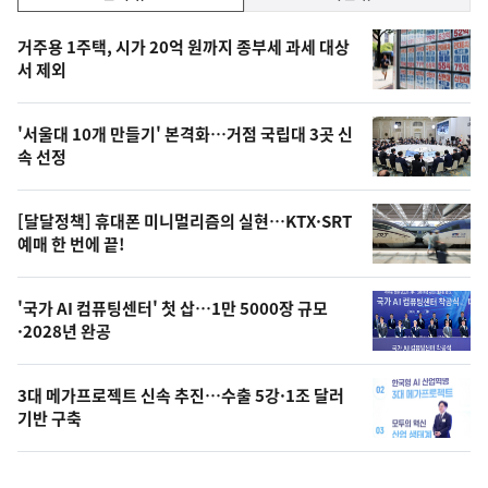
기,
인
기
최
거주용 1주택, 시가 20억 원까지 종부세 과세 대상
뉴
서 제외
신,
스
오
'서울대 10개 만들기' 본격화…거점 국립대 3곳 신
늘
속 선정
의
영
[달달정책] 휴대폰 미니멀리즘의 실현…KTX·SRT
상
예매 한 번에 끝!
,
오
'국가 AI 컴퓨팅센터' 첫 삽…1만 5000장 규모
·2028년 완공
늘
의
3대 메가프로젝트 신속 추진…수출 5강·1조 달러
사
기반 구축
진