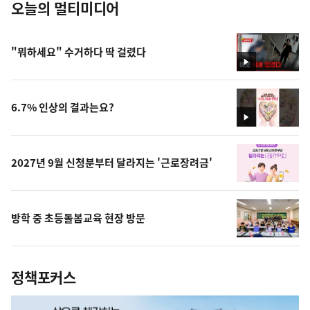
오늘의 멀티미디어
"뭐하세요" 수거하다 딱 걸렸다
영
상
6.7% 인상의 결과는요?
영
상
2027년 9월 신청분부터 달라지는 '근로장려금'
방학 중 초등돌봄교육 현장 방문
정책포커스