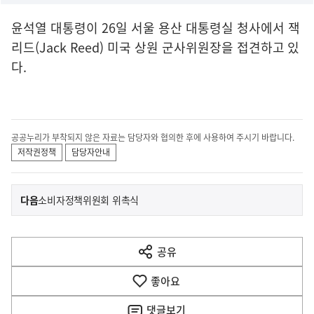
윤석열 대통령이 26일 서울 용산 대통령실 청사에서 잭
리드(Jack Reed) 미국 상원 군사위원장을 접견하고 있
다.
공공누리가 부착되지 않은 자료는 담당자와 협의한 후에 사용하여 주시기 바랍니다.
저작권정책
담당자안내
이
기
다음
소비자정책위원회 위촉식
사
전
다
공유
열
음
기
좋아요
기
사
댓글
보기