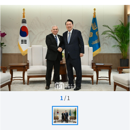
1
/
1