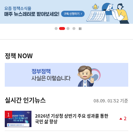
히
단
배
너
영
정
역
책
정책 NOW
NOW,
MY
맞
춤
뉴
실시간 인기뉴스
08.09. 01:52 기준
스
2026년 기상청 상반기 주요 성과를 통한
2
국민 삶 향상
단
계