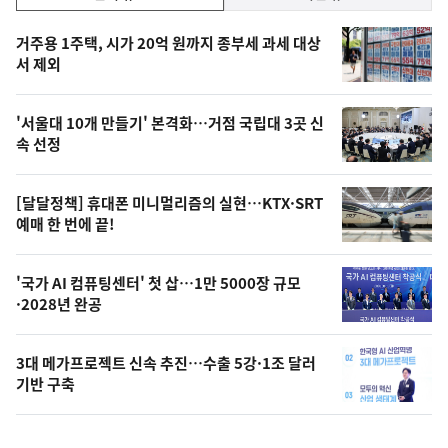
기,
인
기
최
거주용 1주택, 시가 20억 원까지 종부세 과세 대상
뉴
서 제외
신,
스
오
'서울대 10개 만들기' 본격화…거점 국립대 3곳 신
늘
속 선정
의
영
[달달정책] 휴대폰 미니멀리즘의 실현…KTX·SRT
상
예매 한 번에 끝!
,
오
'국가 AI 컴퓨팅센터' 첫 삽…1만 5000장 규모
·2028년 완공
늘
의
3대 메가프로젝트 신속 추진…수출 5강·1조 달러
사
기반 구축
진