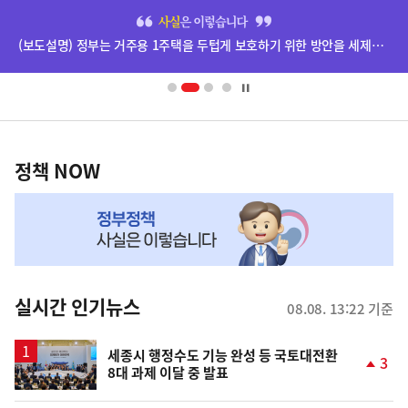
히
단
(보도설명) 정부는 거주용 1주택을 두텁게 보호하기 위한 방안을 세제개편안에 담았습니다.
배
너
영
정
역
책
정책 NOW
NOW,
MY
맞
춤
뉴
실시간 인기뉴스
08.08. 13:22 기준
스
세종시 행정수도 기능 완성 등 국토대전환
3
8대 과제 이달 중 발표
단
계