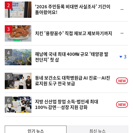
상
승
'2026 주민등록 비대면 사실조사' 기간이
순
돌아왔어요!
위
동
일
순
치킨 '용량꼼수' 직접 재보고 제보하기까지
위
동
일
해남에 국내 최대 400㎿ 규모 '태양광 발
3
전단지' 첫 삽
단
계
하
락
동네 보건소도 대학병원급 AI 진료…AI진
NEW
료지원 도구 전국 보급
지방 신산업 창업 소득·법인세 최대
NEW
100% 감면…성장 지원 강화
인
인기 뉴스
최신 뉴스