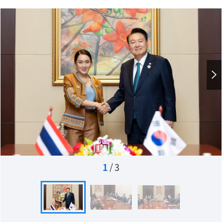
1
/
3