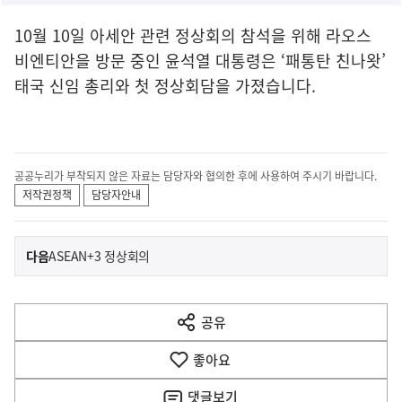
10월 10일 아세안 관련 정상회의 참석을 위해 라오스
비엔티안을 방문 중인 윤석열 대통령은 ‘패통탄 친나왓’
태국 신임 총리와 첫 정상회담을 가졌습니다.
공공누리가 부착되지 않은 자료는 담당자와 협의한 후에 사용하여 주시기 바랍니다.
저작권정책
담당자안내
이
기
다음
ASEAN+3 정상회의
사
전
다
공유
열
음
기
좋아요
기
사
댓글
보기