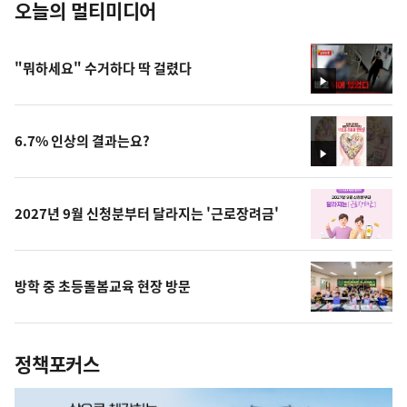
오늘의 멀티미디어
"뭐하세요" 수거하다 딱 걸렸다
영
상
6.7% 인상의 결과는요?
영
상
2027년 9월 신청분부터 달라지는 '근로장려금'
방학 중 초등돌봄교육 현장 방문
정책포커스