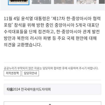
11월 4일 윤석열 대통령은 ‘제17차 한-중앙아시아 협력
포럼’ 참석을 위해 방한 중인 중앙아시아 5개국 대표단
수석대표들을 단체 접견하고, 한-중앙아시아 관계 발전
방안과 북한의 러시아 파병 등 주요 국제 현안에 대해
의견을 교환했습니다.
공공누리가 부착되지 않은 자료는 담당자와 협의한 후에 사용하여 주시기 바랍니다.
저작권정책
담당자안내
이
기
다음
2024 전국새마을지도자대회
사
전
다