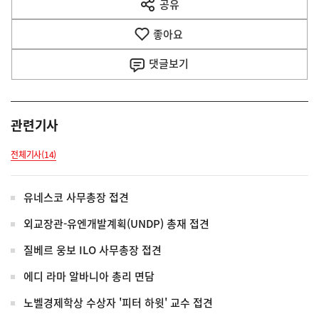
공유
열
음
기
좋아요
기
사
댓글
보기
관련기사
전체기사(14)
유네스코 사무총장 접견
외교장관-유엔개발계획(UNDP) 총재 접견
질베르 웅보 ILO 사무총장 접견
에디 라마 알바니아 총리 면담
노벨경제학상 수상자 '피터 하윗' 교수 접견