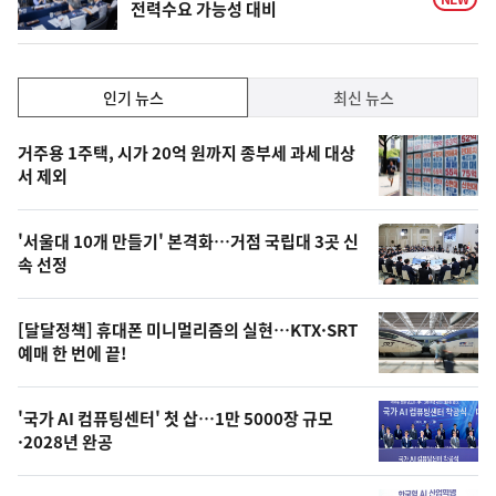
전력수요 가능성 대비
인
인기 뉴스
최신 뉴스
기,
인
기
최
거주용 1주택, 시가 20억 원까지 종부세 과세 대상
뉴
서 제외
신,
스
오
'서울대 10개 만들기' 본격화…거점 국립대 3곳 신
늘
속 선정
의
영
[달달정책] 휴대폰 미니멀리즘의 실현…KTX·SRT
상
예매 한 번에 끝!
,
오
'국가 AI 컴퓨팅센터' 첫 삽…1만 5000장 규모
·2028년 완공
늘
의