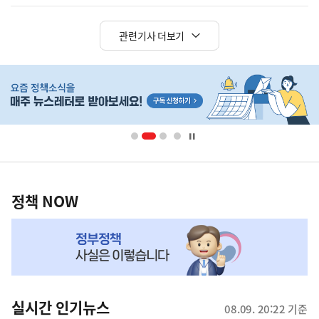
관련기사 더보기
히
단
배
너
영
정
역
책
정책 NOW
NOW,
MY
맞
춤
뉴
실시간 인기뉴스
08.09. 20:22 기준