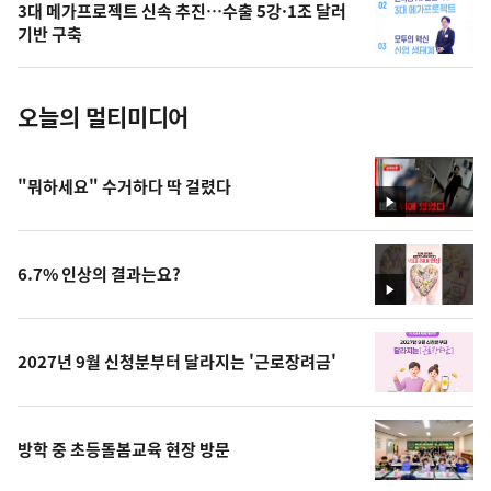
3대 메가프로젝트 신속 추진…수출 5강·1조 달러
사
기반 구축
진
오늘의 멀티미디어
"뭐하세요" 수거하다 딱 걸렸다
영
상
6.7% 인상의 결과는요?
영
상
2027년 9월 신청분부터 달라지는 '근로장려금'
방학 중 초등돌봄교육 현장 방문