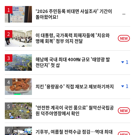
스
'2026 주민등록 비대면 사실조사' 기간이
순
돌아왔어요!
위
동
일
이 대통령, 국가폭력 피해자들에 '치유와
NEW
명예 회복' 정부 의지 전달
해남에 국내 최대 400㎿ 규모 '태양광 발
1
전단지' 첫 삽
단
계
하
락
1
치킨 '용량꼼수' 직접 재보고 제보하기까지
단
계
하
락
'안전한 계곡이 국민 품으로' 월악산국립공
NEW
원 덕주야영장에서 확인
기후부, 여름철 전력수급 점검…역대 최대
NEW