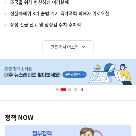
조국을 위해 헌신하신 여러분께
진실화해위 3기 출범 계기 국가폭력 피해자 위로오찬
장성 진급 신고 및 삼정검 수치 수여식
관련기사 더보기
히
단
배
너
영
정
역
책
정책 NOW
NOW,
MY