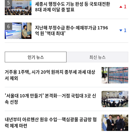
락
세종시 행정수도 기능 완성 등 국토대전환
1
8대 과제 이달 중 발표
단
계
상
승
지난해 부정수급 환수·제재부가금 1796
1
억 원 '역대 최대'
단
계
하
락
인
인기 뉴스
최신 뉴스
기,
인
기
최
거주용 1주택, 시가 20억 원까지 종부세 과세 대상
뉴
서 제외
신,
스
오
'서울대 10개 만들기' 본격화…거점 국립대 3곳 신
늘
속 선정
의
영
내년부터 아르헨산 원유 수입…핵심광물 공급망 협
상
력 체계 마련