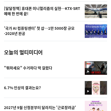
,
오
[달달정책] 휴대폰 미니멀리즘의 실현…KTX·SRT
예매 한 번에 끝!
늘
의
'국가 AI 컴퓨팅센터' 첫 삽…1만 5000장 규모
사
·2028년 완공
진
오늘의 멀티미디어
"뭐하세요" 수거하다 딱 걸렸다
영
상
6.7% 인상의 결과는요?
영
상
2027년 9월 신청분부터 달라지는 '근로장려금'