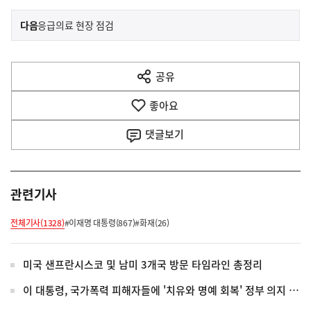
이
기
다음
응급의료 현장 점검
사
전
다
공유
열
음
기
좋아요
기
사
댓글
보기
관련기사
전체기사(1328)
#이재명 대통령(867)
#화재(26)
미국 샌프란시스코 및 남미 3개국 방문 타임라인 총정리
이 대통령, 국가폭력 피해자들에 '치유와 명예 회복' 정부 의지 전달