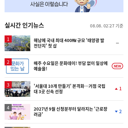
맞
춤
뉴
실시간 인기뉴스
08.08. 02:27 기준
스
해남에 국내 최대 400㎿ 규모 '태양광 발
순
전단지' 첫 삽
위
동
일
매주 수요일은 문화데이! 부담 없이 일상에
NEW
예술을!
'서울대 10개 만들기' 본격화…거점 국립
1
대 3곳 신속 선정
단
계
상
승
2027년 9월 신청분부터 달라지는 '근로장
2
려금'
단
계
하