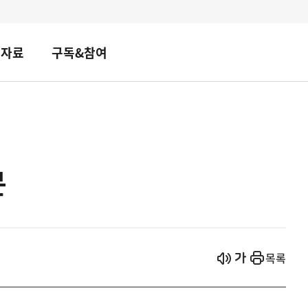
책자료
구독&참여
문
시작
열기
목록