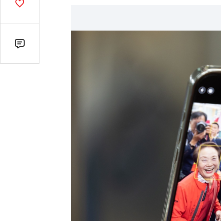
기
공
감
수
댓
글
수
(클
릭
시
댓
글
로
이
동)