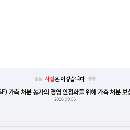
사
F) 가축 처분 농가의 경영 안정화를 위해 가축 처분 
실
은
2026.08.06
이
렇
습
니
다