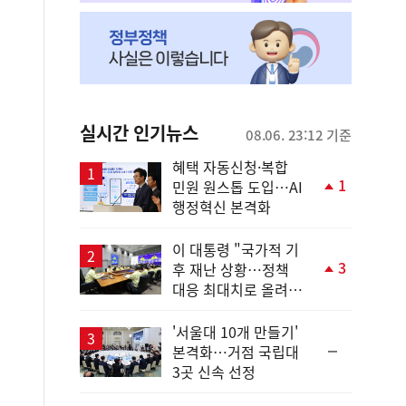
실시간 인기뉴스
08.06. 23:12 기준
혜택 자동신청·복합
1
민원 원스톱 도입…AI
단
행정혁신 본격화
계
상
승
이 대통령 "국가적 기
3
후 재난 상황…정책
단
대응 최대치로 올려
계
야"
상
승
'서울대 10개 만들기'
순
본격화…거점 국립대
위
3곳 신속 선정
동
일