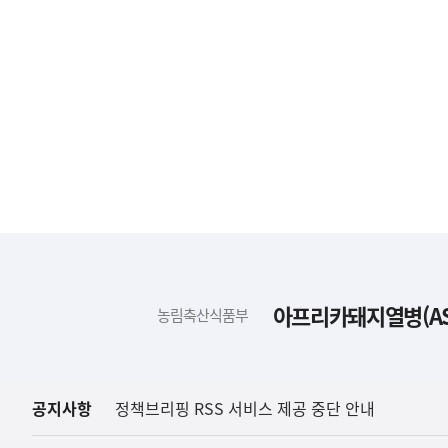
하
단
배
아프리카돼지열병(AS
농림축산식품부
너
영
역
공지사항
정책브리핑 RSS 서비스 제공 중단 안내