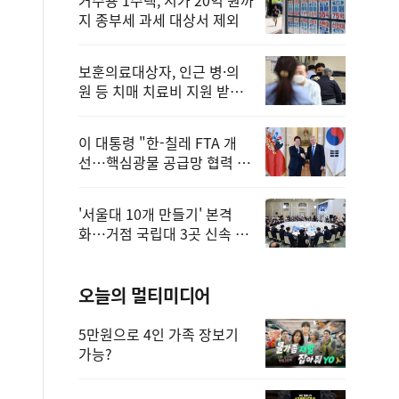
지 종부세 과세 대상서 제외
보훈의료대상자, 인근 병·의
원 등 치매 치료비 지원 받을
수 있어
이 대통령 "한-칠레 FTA 개
선…핵심광물 공급망 협력 더
욱 강화"
'서울대 10개 만들기' 본격
화…거점 국립대 3곳 신속 선
정
오늘의 멀티미디어
5만원으로 4인 가족 장보기
가능?