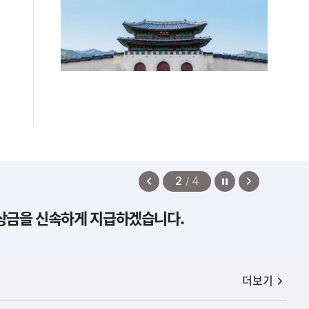
정지
이
다
2
/
4
전
음
보상금을 신속하게 지급하겠습니다.
보
보
기
기
공지사항
더보기