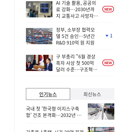
AI 기술 활용, 공공의
료 강화…2030년까
NEW
지 교통사고 사망자
30%↓
정부, 소부장 협력모
1
델 5건 승인…5년간
단
R&D 910억 원 지원
계
하
락
구 부총리 "6월 경상
흑자 사상 첫 500억
NEW
달러 수준…구조혁신
총력"
인기뉴스
최신뉴스
국내 첫 '한국형 이지스구축
함' 건조 본격화…2032년 해
군 인도
거주용 1주택, 시가 20억 원까