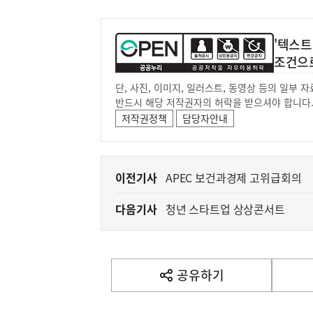
'텍스트
조건으
단, 사진, 이미지, 일러스트, 동영상 등의 일부
반드시 해당 저작권자의 허락을 받으셔야 합니다
저작권정책
담당자안내
이
이전기사
APEC 보건과경제 고위급회의
전
다음기사
청년 스타트업 상상콘서트
다
음
기
사
공유하기
열
기
영