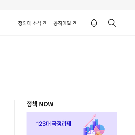
알
청와대 소식
공직메일
림
상
ON
세
검
색
정책 NOW