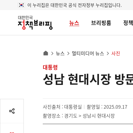
이 누리집은 대한민국 공식 전자정부 누리집입니다.
뉴스
브리핑룸
정
대
한
민
국
정
사
뉴스
멀티미디어 뉴스
사진
책
홈
브
이
으
콘
대통령
리
트
로
핑
성남 현대시장 방
텐
이
츠
동
영
경
역
로
사진출처 : 대통령실
촬영일 : 2025.09.17
공
촬영장소 : 경기도 > 성남시 현대시장
유
열