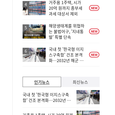
승
거주용 1주택, 시가
20억 원까지 종부세
NEW
과세 대상서 제외
해양생태계를 위협하
는 불법어구, '지네통
NEW
발' 특별 단속
국내 첫 '한국형 이지
스구축함' 건조 본격
NEW
화…2032년 해군 인
도
인기뉴스
최신뉴스
국내 첫 '한국형 이지스구축
함' 건조 본격화…2032년 해
군 인도
거주용 1주택, 시가 20억 원까