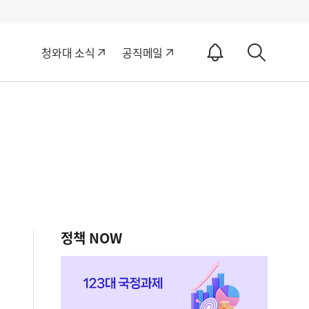
알
청와대 소식
공직메일
림
상
ON
세
검
색
정책 NOW