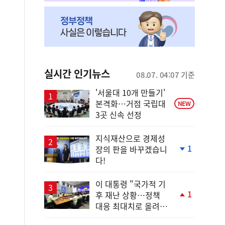
실시간 인기뉴스
08.07. 04:07 기준
'서울대 10개 만들기'
본격화…거점 국립대
NEW
3곳 신속 선정
지식재산으로 경제성
1
장의 판을 바꾸겠습니
단
다!
계
하
락
이 대통령 "국가적 기
1
후 재난 상황…정책
단
대응 최대치로 올려
계
야"
상