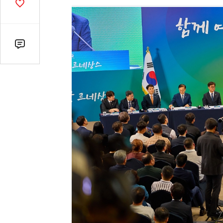
기
공
감
수
댓
글
수
(클
릭
시
댓
글
로
이
동)