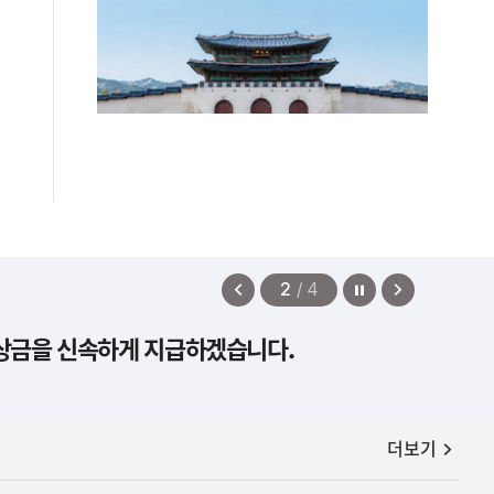
정지
이
다
2
/
4
전
음
보상금을 신속하게 지급하겠습니다.
보
보
기
기
공지사항
더보기