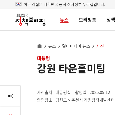
이 누리집은 대한민국 공식 전자정부 누리집입니다.
뉴스
브리핑룸
정
대
한
민
국
정
사
뉴스
멀티미디어 뉴스
사진
책
홈
브
이
으
콘
대통령
리
트
로
핑
강원 타운홀미팅
텐
이
츠
동
영
경
역
로
사진출처 : 대통령실
촬영일 : 2025.09.12
공
촬영장소 : 강원도 > 춘천시 강원창작개발센터
유
열