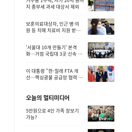
지 종부세 과세 대상서 제외
보훈의료대상자, 인근 병·의
원 등 치매 치료비 지원 받을
수 있어
'서울대 10개 만들기' 본격
화…거점 국립대 3곳 신속 선
정
이 대통령 "한-칠레 FTA 개
선…핵심광물 공급망 협력 더
욱 강화"
오늘의 멀티미디어
5만원으로 4인 가족 장보기
가능?