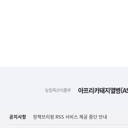
하
단
배
아프리카돼지열병(AS
농림축산식품부
너
영
역
공지사항
정책브리핑 RSS 서비스 제공 중단 안내