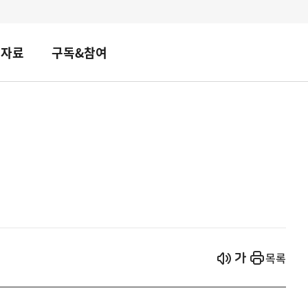
책자료
구독&참여
시작
열기
목록