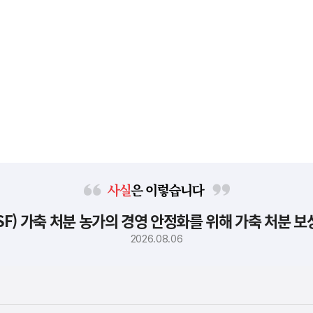
사
F) 가축 처분 농가의 경영 안정화를 위해 가축 처분 
실
은
2026.08.06
이
렇
습
니
다