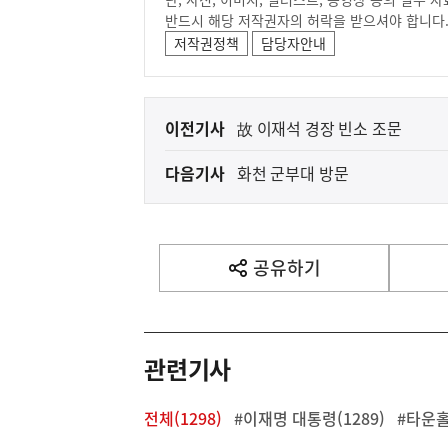
반드시 해당 저작권자의 허락을 받으셔야 합니다
저작권정책
담당자안내
이
이전기사
故 이재석 경장 빈소 조문
전
다음기사
화천 군부대 방문
다
음
기
사
공유하기
열
기
영
역
관련기사
전체(1298)
#이재명 대통령(1289)
#타운홀