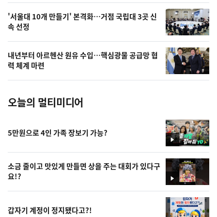
,
오
'서울대 10개 만들기' 본격화…거점 국립대 3곳 신
속 선정
늘
의
내년부터 아르헨산 원유 수입…핵심광물 공급망 협
사
력 체계 마련
진
오늘의 멀티미디어
5만원으로 4인 가족 장보기 가능?
영
상
소금 줄이고 맛있게 만들면 상을 주는 대회가 있다구
요!?
영
상
갑자기 계정이 정지됐다고?!