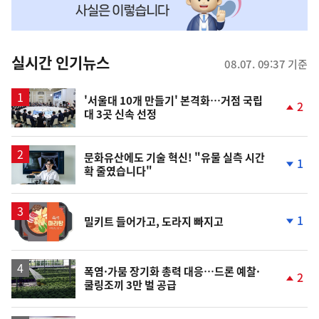
맞
춤
뉴
실시간 인기뉴스
08.07. 09:37 기준
스
'서울대 10개 만들기' 본격화…거점 국립
2
대 3곳 신속 선정
단
계
상
승
문화유산에도 기술 혁신! "유물 실측 시간
1
확 줄였습니다"
단
계
하
락
1
밀키트 들어가고, 도라지 빠지고
단
계
하
락
폭염·가뭄 장기화 총력 대응…드론 예찰·
2
쿨링조끼 3만 벌 공급
단
계
상