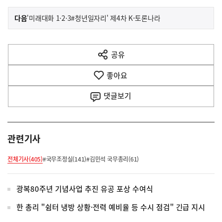
이
기
다음
'미래대화 1·2·3#청년일자리' 제4차 K-토론나라
사
전
다
공유
열
음
기
좋아요
기
사
댓글
보기
관련기사
전체기사(405)
#국무조정실(141)
#김민석 국무총리(61)
광복80주년 기념사업 추진 유공 포상 수여식
한 총리 "쉼터 냉방 상황·전력 예비율 등 수시 점검" 긴급 지시