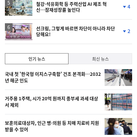
락
철강·석유화학 등 주력산업 AI 제조 혁
4
신…잠재성장률 높인다
단
계
하
락
영
선크림, 그렇게 바르면 차단이 아니라 차단
2
당해요!
상
단
계
하
락
인
인기 뉴스
최신 뉴스
기,
인
기
최
국내 첫 '한국형 이지스구축함' 건조 본격화…2032
뉴
년 해군 인도
신,
스
오
거주용 1주택, 시가 20억 원까지 종부세 과세 대상
늘
서 제외
의
영
보훈의료대상자, 인근 병·의원 등 치매 치료비 지원
상
받을 수 있어