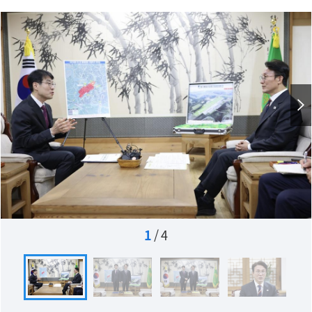
1
/
4