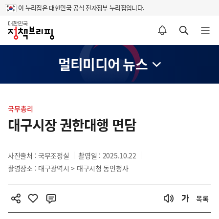
이 누리집은 대한민국 공식 전자정부 누리집입니다.
홈
알림설정 바로가기
검색 바로가기
메뉴 열기
멀티미디어 뉴스
콘
텐
국무총리
츠
대구시장 권한대행 면담
영
역
사진출처 : 국무조정실
촬영일 : 2025.10.22
촬영장소 : 대구광역시 > 대구시청 동인청사
목록