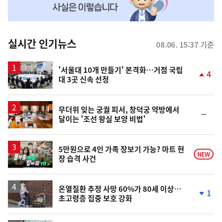
맞
춤
뉴
실시간 인기뉴스
08.06. 15:37 기준
스
'서울대 10개 만들기' 본격화…거점 국립
4
대 3곳 신속 선정
단
계
상
승
무더위 잊는 궁궐 피서, 창덕궁 약방에서
순
달이는 '조선 왕실 보양 비법'
위
동
일
영
5만원으로 4인 가족 장보기 가능? 마트 현
NEW
장 습격 사건
상
온열질환 추정 사망 60%가 80세 이상…
1
초고령층 집중 보호 강화
단
계
하