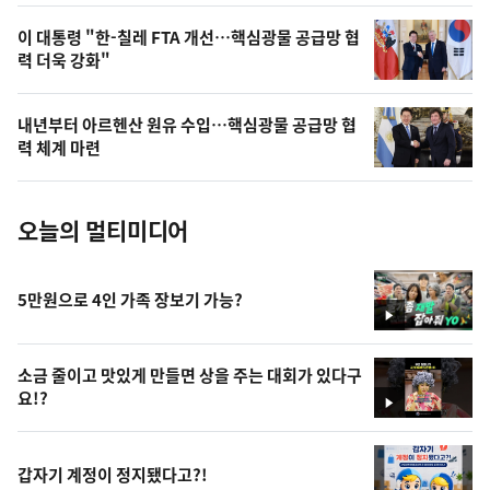
,
오
이 대통령 "한-칠레 FTA 개선…핵심광물 공급망 협
력 더욱 강화"
늘
의
내년부터 아르헨산 원유 수입…핵심광물 공급망 협
사
력 체계 마련
진
오늘의 멀티미디어
5만원으로 4인 가족 장보기 가능?
영
상
소금 줄이고 맛있게 만들면 상을 주는 대회가 있다구
요!?
영
상
갑자기 계정이 정지됐다고?!