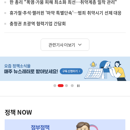
한 총리 "폭염·가뭄 피해 최소화 최선…취약계층 밀착 관리"
휴가철·추석·핼러윈 '마약 특별단속'…범죄 취약시기 선제 대응
충청권 초광역 협력기업 간담회
관련기사 더보기
히
단
배
너
영
정
역
책
정책 NOW
NOW,
MY