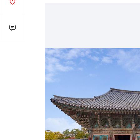
기
공
감
수
댓
글
수
(클
릭
시
댓
글
로
이
동)