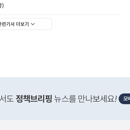
)
관련기사 더보기
사
신매매방지법 걸린 '우즈벡 인력 송출'...성평등부,노동·
실
은
이
렇
습
니
다