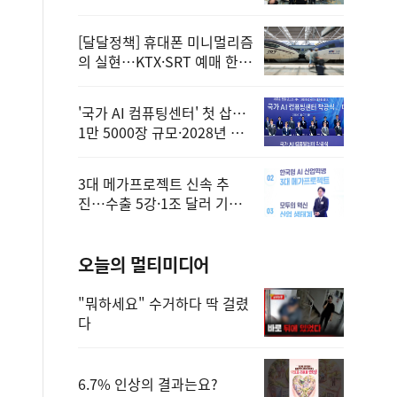
정
[달달정책] 휴대폰 미니멀리즘
의 실현…KTX·SRT 예매 한
번에 끝!
'국가 AI 컴퓨팅센터' 첫 삽…
1만 5000장 규모·2028년 완
공
3대 메가프로젝트 신속 추
진…수출 5강·1조 달러 기반
구축
오늘의 멀티미디어
"뭐하세요" 수거하다 딱 걸렸
다
6.7% 인상의 결과는요?