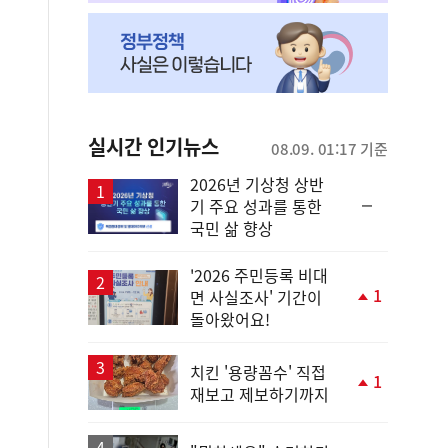
실시간 인기뉴스
08.09. 01:17 기준
2026년 기상청 상반
순
기 주요 성과를 통한
위
국민 삶 향상
동
일
'2026 주민등록 비대
1
면 사실조사' 기간이
단
돌아왔어요!
계
상
승
치킨 '용량꼼수' 직접
1
재보고 제보하기까지
단
계
상
승