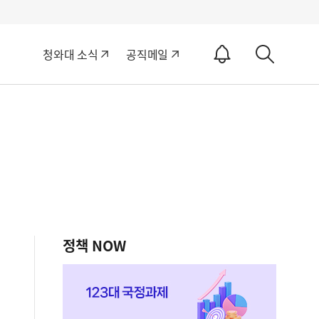
알
청와대 소식
공직메일
림
상
ON
세
검
색
정책 NOW