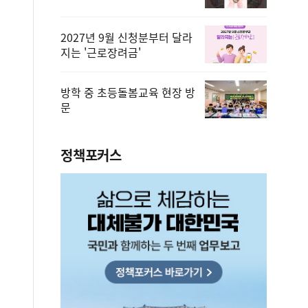
2027년 9월 신청분부터 달라
지는 '근로장려금'
방학 중 초등돌봄교육 현장 방
문
정책포커스