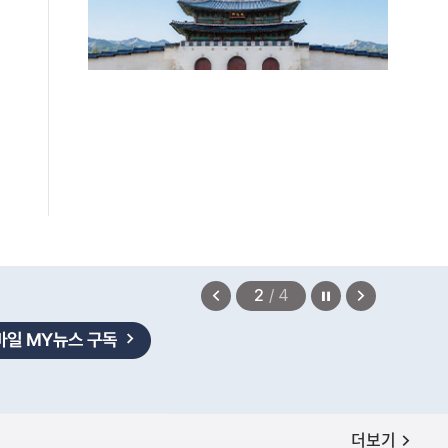
법무부에 개선 요청" 관련
2026.08.08
정지
이
다
2
/
4
전
음
보
보
기
기
공지사항
더보기