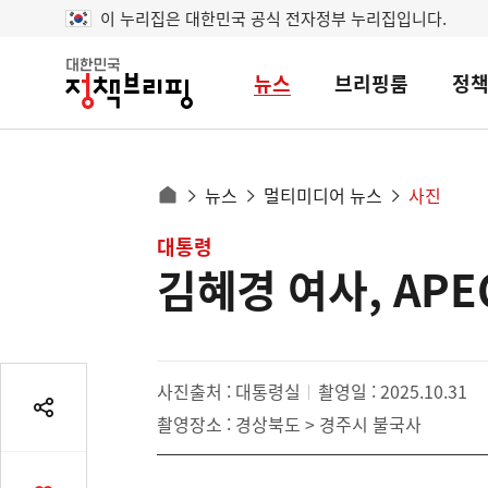
이 누리집은 대한민국 공식 전자정부 누리집입니다.
뉴스
브리핑룸
정
대
한
민
국
정
사
뉴스
멀티미디어 뉴스
사진
책
홈
브
이
으
콘
대통령
리
트
로
핑
김혜경 여사, AP
텐
이
츠
동
영
경
역
로
사진출처 : 대통령실
촬영일 : 2025.10.31
공
촬영장소 : 경상북도 > 경주시 불국사
유
열