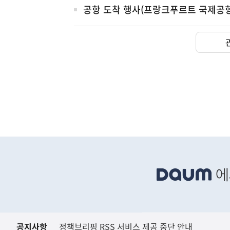
공항 도착 행사(프랑크푸르트 국제공항
(설명) 프레시안, "인
고용노동부
하
단
배
너
영
역
공지사항
정책브리핑 RSS 서비스 제공 중단 안내