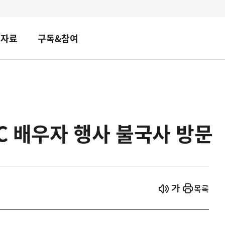
책자료
구독&참여
EC 배우자 행사 불국사 방문
시작
열기
목록