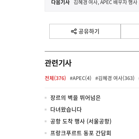
다음기사
김혜경 여사, APEC 배우자 행사
다
음
기
사
공유하기
열
기
영
역
관련기사
전체(376)
#APEC(4)
#김혜경 여사(363)
전
장르의 벽을 뛰어넘은
체
다녀왔습니다
공항 도착 행사 (서울공항)
프랑크푸르트 동포 간담회