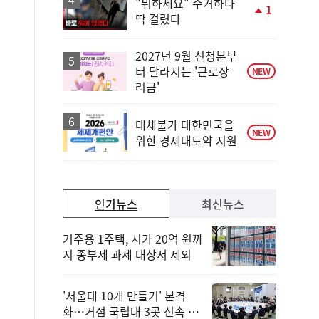
"뭐하세요" 수거하다
1
딱 걸렸다
단
계
상
2027년 9월 신청분부
승
터 달라지는 '근로장
NEW
려금'
대체불가 대한민국을
NEW
위한 경제대도약 지원
인기뉴스
최신뉴스
거주용 1주택, 시가 20억 원까
지 종부세 과세 대상서 제외
'서울대 10개 만들기' 본격
화…거점 국립대 3곳 신속 선