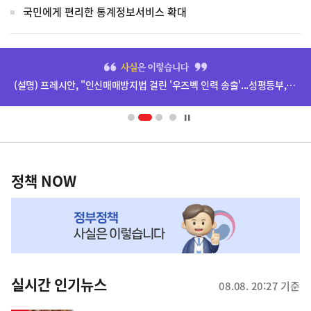
국민에게 편리한 통계정보서비스 확대
히
단
(설명) 프레시안, "인신매매방지법 걸린 '우즈벡 인력 송출'...성평등부,노동·법무부에 개선 요청" 관련
배
너
영
정
역
책
정책 NOW
NOW,
MY
맞
춤
뉴
실시간 인기뉴스
08.08. 20:27 기준
스