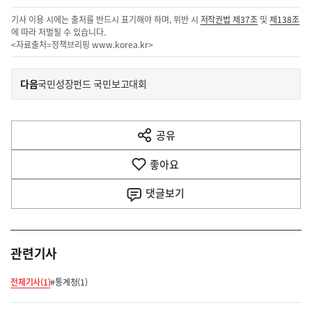
기사 이용 시에는 출처를 반드시 표기해야 하며, 위반 시
저작권법 제37조
및
제138조
에 따라 처벌될 수 있습니다.
<자료출처=정책브리핑
www.korea.kr
>
이
기
다음
국민성장펀드 국민보고대회
사
전
다
공유
열
음
기
좋아요
기
사
댓글
보기
관련기사
전체기사(1)
#통계청(1)