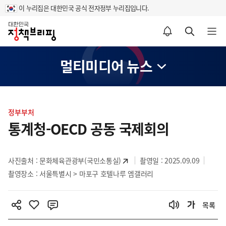
이 누리집은 대한민국 공식 전자정부 누리집입니다.
홈
알림설정 바로가기
검색 바로가기
메뉴 열기
멀티미디어 뉴스
콘
텐
정부부처
츠
통계청-OECD 공동 국제회의
영
역
사진출처 :
문화체육관광부(국민소통실)
촬영일 : 2025.09.09
촬영장소 : 서울특별시 > 마포구 호텔나루 엠갤러리
목록