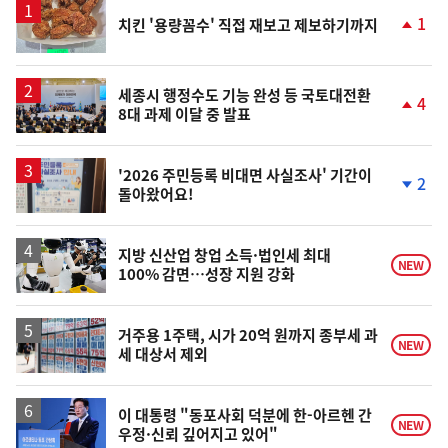
1
치킨 '용량꼼수' 직접 재보고 제보하기까지
단
계
상
승
세종시 행정수도 기능 완성 등 국토대전환
4
8대 과제 이달 중 발표
단
계
상
승
'2026 주민등록 비대면 사실조사' 기간이
2
돌아왔어요!
단
계
하
락
지방 신산업 창업 소득·법인세 최대
NEW
100% 감면…성장 지원 강화
거주용 1주택, 시가 20억 원까지 종부세 과
NEW
세 대상서 제외
이 대통령 "동포사회 덕분에 한-아르헨 간
NEW
우정·신뢰 깊어지고 있어"