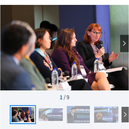
1
/
9