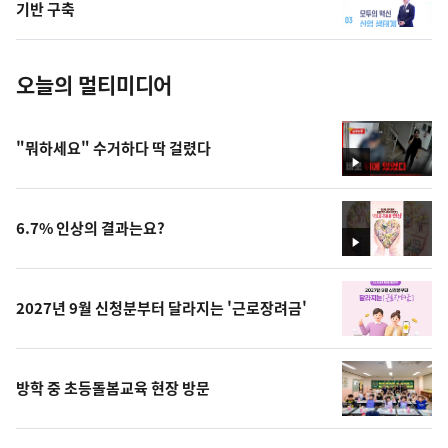
사
기반 구축
진
오늘의 멀티미디어
"뭐하세요" 수거하다 딱 걸렸다
영
상
6.7% 인상의 결과는요?
영
상
2027년 9월 신청분부터 달라지는 '근로장려금'
방학 중 초등돌봄교육 현장 방문