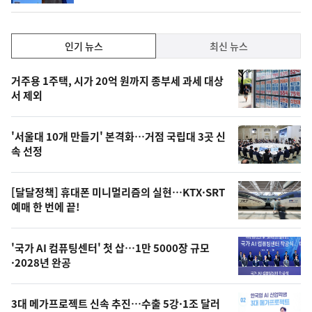
인
인기 뉴스
최신 뉴스
기,
인
기
최
거주용 1주택, 시가 20억 원까지 종부세 과세 대상
뉴
서 제외
신,
스
오
'서울대 10개 만들기' 본격화…거점 국립대 3곳 신
늘
속 선정
의
영
[달달정책] 휴대폰 미니멀리즘의 실현…KTX·SRT
상
예매 한 번에 끝!
,
오
'국가 AI 컴퓨팅센터' 첫 삽…1만 5000장 규모
·2028년 완공
늘
의
3대 메가프로젝트 신속 추진…수출 5강·1조 달러