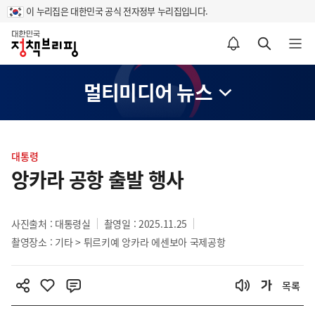
이 누리집은 대한민국 공식 전자정부 누리집입니다.
홈
알림설정 바로가기
검색 바로가기
메뉴 열기
멀티미디어 뉴스
콘
텐
대통령
츠
앙카라 공항 출발 행사
영
역
사진출처 : 대통령실
촬영일 : 2025.11.25
촬영장소 : 기타 > 튀르키예 앙카라 에센보아 국제공항
목록