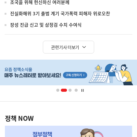
조국을 위해 헌신하신 여러분께
진실화해위 3기 출범 계기 국가폭력 피해자 위로오찬
장성 진급 신고 및 삼정검 수치 수여식
관련기사 더보기
히
단
배
너
영
정
역
책
정책 NOW
NOW,
MY