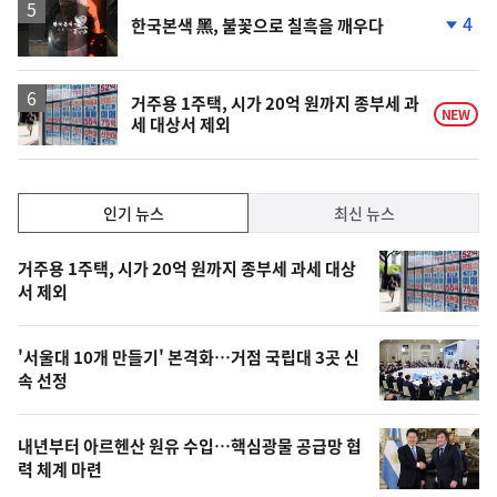
승
영
4
한국본색 黑, 불꽃으로 칠흑을 깨우다
상
단
계
하
락
거주용 1주택, 시가 20억 원까지 종부세 과
NEW
세 대상서 제외
인
인기 뉴스
최신 뉴스
기,
인
기
최
거주용 1주택, 시가 20억 원까지 종부세 과세 대상
뉴
서 제외
신,
스
오
'서울대 10개 만들기' 본격화…거점 국립대 3곳 신
늘
속 선정
의
영
내년부터 아르헨산 원유 수입…핵심광물 공급망 협
상
력 체계 마련