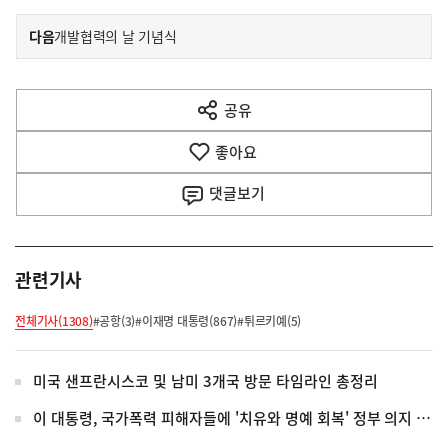
이
기
다음
개발협력의 날 기념식
사
전
다
공유
열
음
기
좋아요
기
사
댓글
보기
관련기사
전체기사(1308)
#공항(3)
#이재명 대통령(867)
#튀르키예(5)
미국 샌프란시스코 및 남미 3개국 방문 타임라인 총정리
이 대통령, 국가폭력 피해자들에 '치유와 명예 회복' 정부 의지 전달