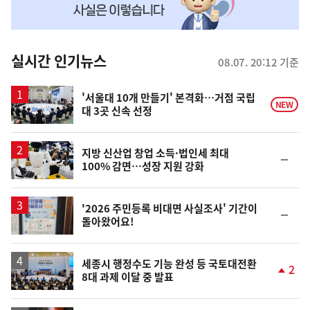
맞
춤
뉴
실시간 인기뉴스
08.07. 20:12 기준
스
'서울대 10개 만들기' 본격화…거점 국립
NEW
대 3곳 신속 선정
지방 신산업 창업 소득·법인세 최대
순
100% 감면…성장 지원 강화
위
동
일
'2026 주민등록 비대면 사실조사' 기간이
순
돌아왔어요!
위
동
일
세종시 행정수도 기능 완성 등 국토대전환
2
8대 과제 이달 중 발표
단
계
상