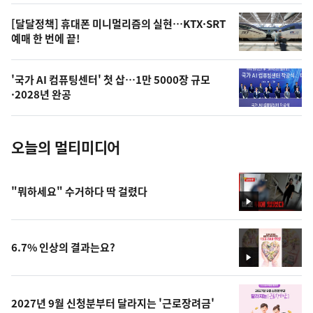
,
오
[달달정책] 휴대폰 미니멀리즘의 실현…KTX·SRT
예매 한 번에 끝!
늘
의
'국가 AI 컴퓨팅센터' 첫 삽…1만 5000장 규모
사
·2028년 완공
진
오늘의 멀티미디어
"뭐하세요" 수거하다 딱 걸렸다
영
상
6.7% 인상의 결과는요?
영
상
2027년 9월 신청분부터 달라지는 '근로장려금'