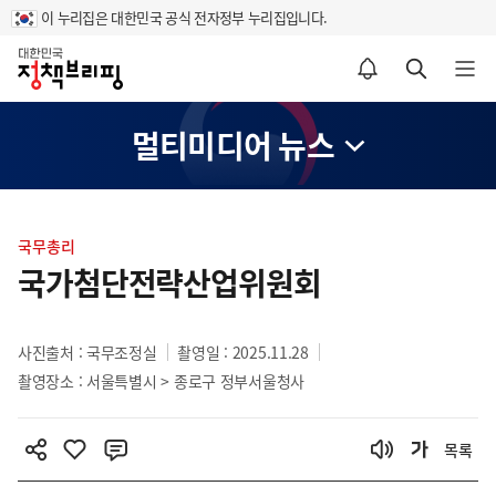
이 누리집은 대한민국 공식 전자정부 누리집입니다.
홈
알림설정 바로가기
검색 바로가기
메뉴 열기
멀티미디어 뉴스
콘
텐
국무총리
츠
국가첨단전략산업위원회
영
역
사진출처 : 국무조정실
촬영일 : 2025.11.28
촬영장소 : 서울특별시 > 종로구 정부서울청사
목록