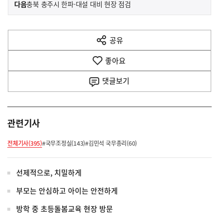
이
기
다음
충북 충주시 한파·대설 대비 현장 점검
사
전
다
공유
열
음
기
좋아요
기
사
댓글
보기
관련기사
전체기사(395)
#국무조정실(143)
#김민석 국무총리(60)
선제적으로, 치밀하게
부모는 안심하고 아이는 안전하게
방학 중 초등돌봄교육 현장 방문