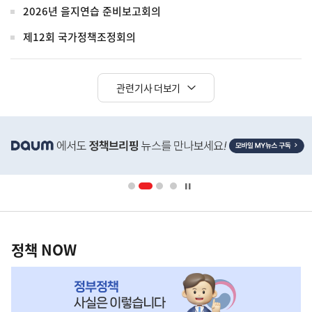
2026년 을지연습 준비보고회의
제12회 국가정책조정회의
관련기사 더보기
히
단
배
너
영
정
역
책
정책 NOW
NOW,
MY
맞