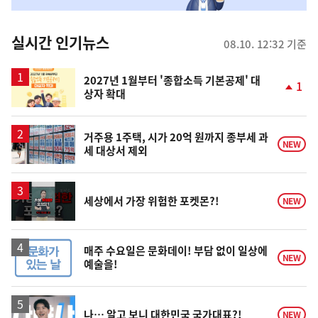
춤
뉴
실시간 인기뉴스
08.10. 12:32 기준
스
2027년 1월부터 '종합소득 기본공제' 대
1
상자 확대
단
계
상
승
거주용 1주택, 시가 20억 원까지 종부세 과
NEW
세 대상서 제외
영
세상에서 가장 위험한 포켓몬?!
NEW
상
매주 수요일은 문화데이! 부담 없이 일상에
NEW
예술을!
영
나… 알고 보니 대한민국 국가대표?!
NEW