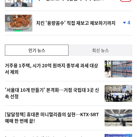
상
4
치킨 '용량꼼수' 직접 재보고 제보하기까지
단
계
하
락
인
인기 뉴스
최신 뉴스
기,
인
기
최
거주용 1주택, 시가 20억 원까지 종부세 과세 대상
뉴
서 제외
신,
스
오
'서울대 10개 만들기' 본격화…거점 국립대 3곳 신
늘
속 선정
의
영
[달달정책] 휴대폰 미니멀리즘의 실현…KTX·SRT
상
예매 한 번에 끝!
,