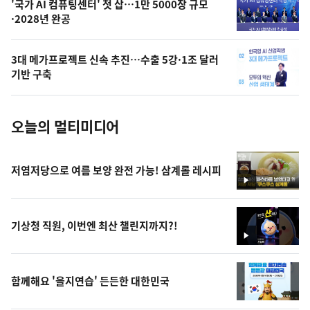
오
'국가 AI 컴퓨팅센터' 첫 삽…1만 5000장 규모
·2028년 완공
늘
의
3대 메가프로젝트 신속 추진…수출 5강·1조 달러
사
기반 구축
진
오늘의 멀티미디어
저염저당으로 여름 보양 완전 가능! 삼계롤 레시피
영
상
기상청 직원, 이번엔 최산 챌린지까지?!
영
상
함께해요 '을지연습' 든든한 대한민국