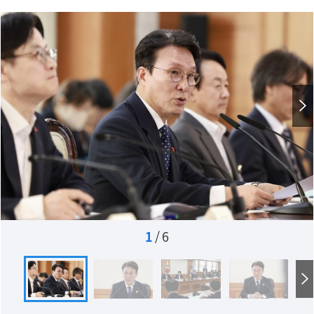
1
/
6