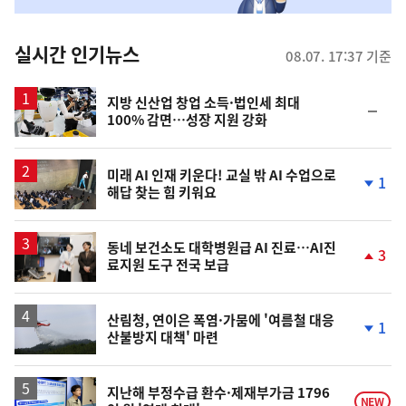
춤
뉴
실시간 인기뉴스
08.07. 17:37 기준
스
지방 신산업 창업 소득·법인세 최대
순
100% 감면…성장 지원 강화
위
동
일
미래 AI 인재 키운다! 교실 밖 AI 수업으로
1
해답 찾는 힘 키워요
단
계
하
락
동네 보건소도 대학병원급 AI 진료…AI진
3
료지원 도구 전국 보급
단
계
상
승
산림청, 연이은 폭염·가뭄에 '여름철 대응
1
산불방지 대책' 마련
단
계
하
락
지난해 부정수급 환수·제재부가금 1796
NEW