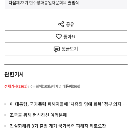
이
기
다음
제22기 민주평화통일자문회의 출범식
사
전
다
공유
열
음
기
좋아요
기
사
댓글
보기
관련기사
전체기사(1361)
#국무회의(108)
#이재명 대통령(866)
이 대통령, 국가폭력 피해자들에 '치유와 명예 회복' 정부 의지 전달
조국을 위해 헌신하신 여러분께
진실화해위 3기 출범 계기 국가폭력 피해자 위로오찬