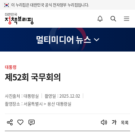
이 누리집은 대한민국 공식 전자정부 누리집입니다.
홈
알림설정 바로가기
검색 바로가기
메뉴 열기
멀티미디어 뉴스
콘
텐
대통령
츠
제52회 국무회의
영
역
사진출처 : 대통령실
촬영일 : 2025.12.02
촬영장소 : 서울특별시 > 용산 대통령실
목록