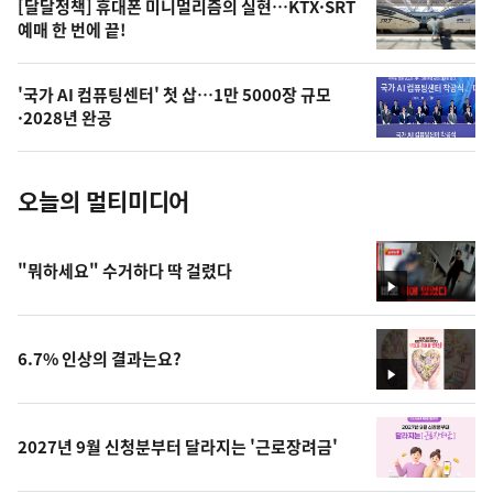
오
[달달정책] 휴대폰 미니멀리즘의 실현…KTX·SRT
예매 한 번에 끝!
늘
의
'국가 AI 컴퓨팅센터' 첫 삽…1만 5000장 규모
사
·2028년 완공
진
오늘의 멀티미디어
"뭐하세요" 수거하다 딱 걸렸다
영
상
6.7% 인상의 결과는요?
영
상
2027년 9월 신청분부터 달라지는 '근로장려금'