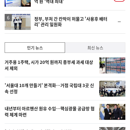
억 원 '역대 최대'
정부, 부처 간 칸막이 허물고 '사용후 배터
순
리' 관리 일원화
위
동
일
인
인기 뉴스
최신 뉴스
기,
인
기
최
거주용 1주택, 시가 20억 원까지 종부세 과세 대상
뉴
서 제외
신,
스
오
'서울대 10개 만들기' 본격화…거점 국립대 3곳 신
늘
속 선정
의
영
내년부터 아르헨산 원유 수입…핵심광물 공급망 협
상
력 체계 마련
,