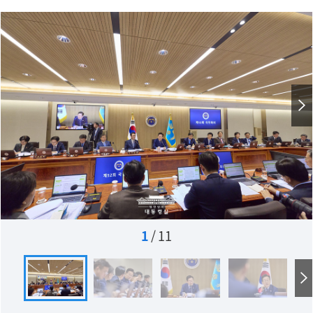
1
/
11