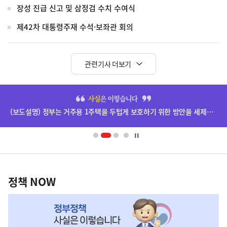
장성 진급 신고 및 삼정검 수치 수여식
제42차 대통령주재 수석·보좌관 회의
관련기사 더보기
히
단
(보도설명) 정부는 거주용 1주택을 두텁게 보호하기 위한 방안을 세제개편안에 담았습니다.
배
너
영
정
역
책
정책 NOW
NOW,
MY
맞