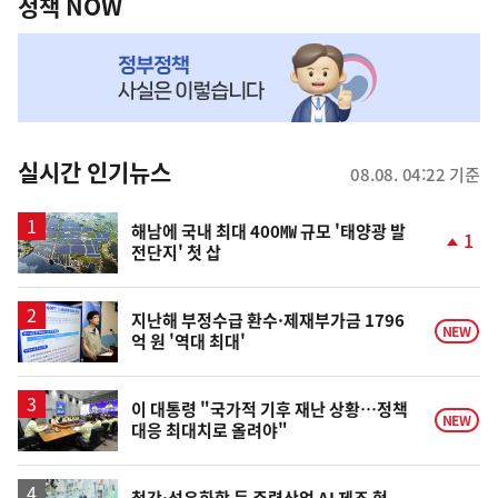
책
정책 NOW
NOW,
MY
맞
춤
뉴
실시간 인기뉴스
08.08. 04:22 기준
스
해남에 국내 최대 400㎿ 규모 '태양광 발
1
전단지' 첫 삽
단
계
상
승
지난해 부정수급 환수·제재부가금 1796
NEW
억 원 '역대 최대'
이 대통령 "국가적 기후 재난 상황…정책
NEW
대응 최대치로 올려야"