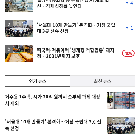
철강·석유화학 등 주력산업 AI 제조 혁
4
신…잠재성장률 높인다
단
계
하
락
'서울대 10개 만들기' 본격화…거점 국립
1
대 3곳 신속 선정
단
계
하
락
떡국떡·떡볶이떡 '생계형 적합업종' 재지
NEW
정…2031년까지 보호
인
인기 뉴스
최신 뉴스
기,
인
기
최
거주용 1주택, 시가 20억 원까지 종부세 과세 대상
뉴
서 제외
신,
스
오
'서울대 10개 만들기' 본격화…거점 국립대 3곳 신
늘
속 선정
의