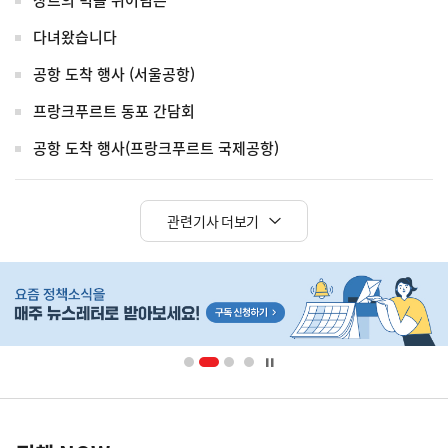
장르의 벽을 뛰어넘은
다녀왔습니다
공항 도착 행사 (서울공항)
프랑크푸르트 동포 간담회
공항 도착 행사(프랑크푸르트 국제공항)
관련기사 더보기
히
단
배
너
영
정
역