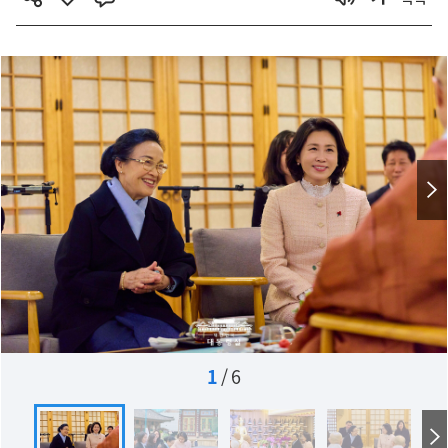
1
/
6