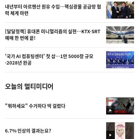
영
내년부터 아르헨산 원유 수입…핵심광물 공급망 협
상
력 체계 마련
,
오
[달달정책] 휴대폰 미니멀리즘의 실현…KTX·SRT
예매 한 번에 끝!
늘
의
'국가 AI 컴퓨팅센터' 첫 삽…1만 5000장 규모
사
·2028년 완공
진
오늘의 멀티미디어
"뭐하세요" 수거하다 딱 걸렸다
영
상
6.7% 인상의 결과는요?
영