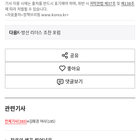
기사 이용 시에는 출처를 반드시 표기해야 하며, 위반 시
저작권법 제37조
및
제138조
에 따라 처벌될 수 있습니다.
<자료출처=정책브리핑
www.korea.kr
>
이
기
다음
K-방산 리더스 조찬 포럼
사
전
다
공유
열
음
기
좋아요
기
사
댓글
보기
관련기사
전체기사(383)
#김혜경 여사(185)