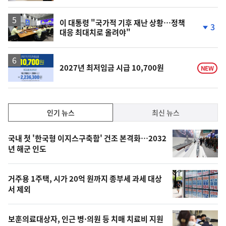
계
하
락
이 대통령 "국가적 기후 재난 상황…정책
3
대응 최대치로 올려야"
단
계
하
락
2027년 최저임금 시급 10,700원
NEW
인
인기 뉴스
최신 뉴스
기,
인
기
최
국내 첫 '한국형 이지스구축함' 건조 본격화…2032
뉴
년 해군 인도
신,
스
오
거주용 1주택, 시가 20억 원까지 종부세 과세 대상
늘
서 제외
의
영
보훈의료대상자, 인근 병·의원 등 치매 치료비 지원