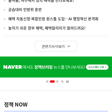
올여름, 여수에서 섬의 매력을 만나보세요!
공습대비 민방위 훈련
혜택 자동신청·복합민원 원스톱 도입…AI 행정혁신 본격화
놓치기 쉬운 정부 혜택, 혜택알리미가 알려드려요!
관련기사 더보기
히
단
배
너
영
정
역
책
정책 NOW
NOW,