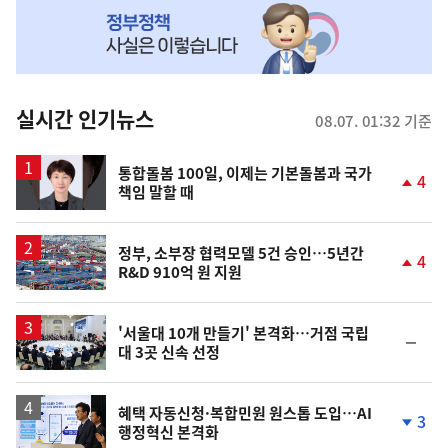
MY
맞
춤
뉴
실시간 인기뉴스
08.07. 01:32 기준
스
통합돌봄 100일, 이제는 기본돌봄과 국가
4
책임 말할 때
단
계
상
승
정부, 소부장 협력모델 5건 승인…5년간
4
R&D 910억 원 지원
단
계
상
승
'서울대 10개 만들기' 본격화…거점 국립
순
대 3곳 신속 선정
위
동
일
혜택 자동신청·복합민원 원스톱 도입…AI
3
행정혁신 본격화
단