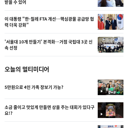
상
받을 수 있어
,
오
이 대통령 "한-칠레 FTA 개선…핵심광물 공급망 협
력 더욱 강화"
늘
의
'서울대 10개 만들기' 본격화…거점 국립대 3곳 신
사
속 선정
진
오늘의 멀티미디어
5만원으로 4인 가족 장보기 가능?
영
상
소금 줄이고 맛있게 만들면 상을 주는 대회가 있다구
요!?
영
상