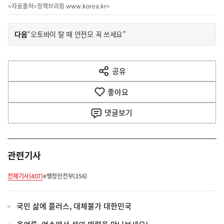
<자료출처=정책브리핑
www.korea.kr
>
이
기
다음
“오토바이 탈 때 안전모 꼭 쓰세요”
사
전
다
공유
열
음
기
좋아요
기
사
댓글
보기
관련기사
전체기사(407)
#행정안전부(356)
국민 삶에 플러스, 대체불가 대한민국