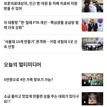
영
보훈의료대상자, 인근 병·의원 등 치매 치료비 지원
상
받을 수 있어
,
오
이 대통령 "한-칠레 FTA 개선…핵심광물 공급망 협
력 더욱 강화"
늘
의
'서울대 10개 만들기' 본격화…거점 국립대 3곳 신
사
속 선정
진
오늘의 멀티미디어
5만원으로 4인 가족 장보기 가능?
영
상
소금 줄이고 맛있게 만들면 상을 주는 대회가 있다구
요!?
영