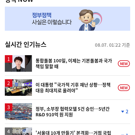
NOW,
MY
맞
춤
뉴
실시간 인기뉴스
08.07. 01:22 기준
스
통합돌봄 100일, 이제는 기본돌봄과 국가
NEW
책임 말할 때
이 대통령 "국가적 기후 재난 상황…정책
NEW
대응 최대치로 올려야"
정부, 소부장 협력모델 5건 승인…5년간
2
R&D 910억 원 지원
단
계
하
락
'서울대 10개 만들기' 본격화…거점 국립