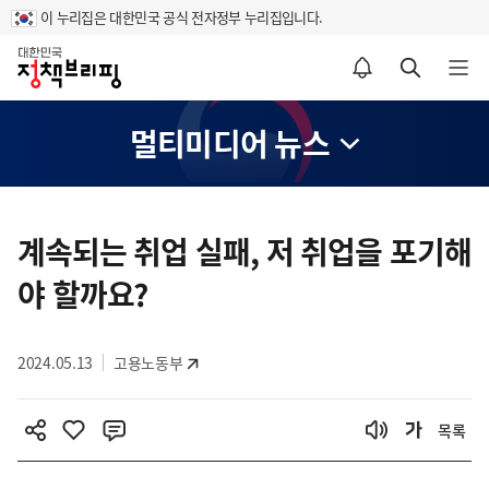
이 누리집은 대한민국 공식 전자정부 누리집입니다.
홈
알림설정 바로가기
검색 바로가기
메뉴 열기
멀티미디어 뉴스
콘
텐
계속되는 취업 실패, 저 취업을 포기해
츠
야 할까요?
영
역
2024.05.13
고용노동부
목록