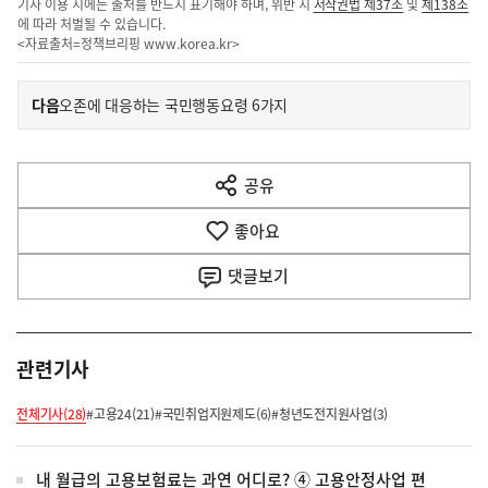
기사 이용 시에는 출처를 반드시 표기해야 하며, 위반 시
저작권법 제37조
및
제138조
에 따라 처벌될 수 있습니다.
<자료출처=정책브리핑
www.korea.kr
>
이
기
다음
오존에 대응하는 국민행동요령 6가지
사
전
다
공유
열
음
기
좋아요
기
사
댓글
보기
관련기사
전체기사(28)
#고용24(21)
#국민취업지원제도(6)
#청년도전지원사업(3)
내 월급의 고용보험료는 과연 어디로? ④ 고용안정사업 편