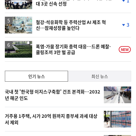
1
대 3곳 신속 선정
단
계
하
락
철강·석유화학 등 주력산업 AI 제조 혁
3
신…잠재성장률 높인다
단
계
하
락
폭염·가뭄 장기화 총력 대응…드론 예찰·
NEW
쿨링조끼 3만 벌 공급
인
인기 뉴스
최신 뉴스
기,
인
기
최
국내 첫 '한국형 이지스구축함' 건조 본격화…2032
뉴
년 해군 인도
신,
스
오
거주용 1주택, 시가 20억 원까지 종부세 과세 대상
늘
서 제외
의