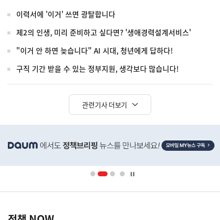
이력서에 '이거' 쓰면 광탈합니다
제2의 인생, 미리 준비하고 싶다면? '생애경력설계서비스'
"이거 안 하면 늦습니다" AI 시대, 청년에게 답하다!
구직 기간 받을 수 있는 정부지원, 생각보다 많습니다!
관련기사 더보기
히
단
배
너
영
정
역
책
정책 NOW