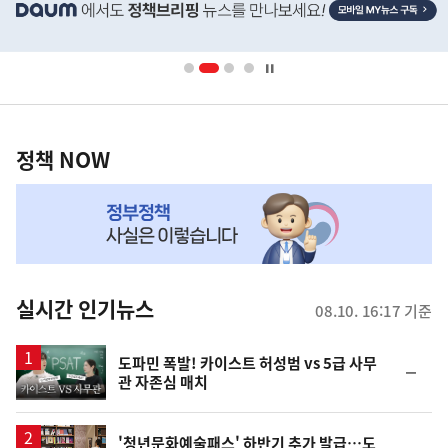
단
배
너
영
정
역
책
정책 NOW
NOW,
MY
맞
춤
뉴
실시간 인기뉴스
08.10. 16:17 기준
스
영
도파민 폭발! 카이스트 허성범 vs 5급 사무
순
관 자존심 매치
상
위
동
일
'청년문화예술패스' 하반기 추가 발급…도