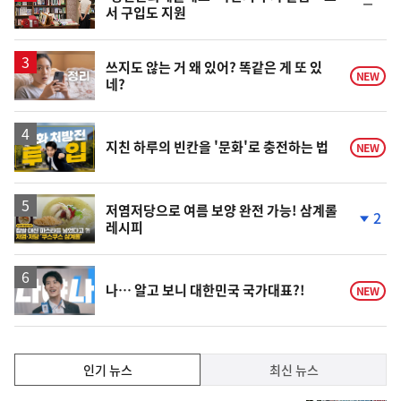
순
서 구입도 지원
위
동
일
영
쓰지도 않는 거 왜 있어? 똑같은 게 또 있
NEW
네?
상
영
지친 하루의 빈칸을 '문화'로 충전하는 법
NEW
상
영
저염저당으로 여름 보양 완전 가능! 삼계롤
2
레시피
상
단
계
하
락
영
나… 알고 보니 대한민국 국가대표?!
NEW
상
인
인기 뉴스
최신 뉴스
기,
인