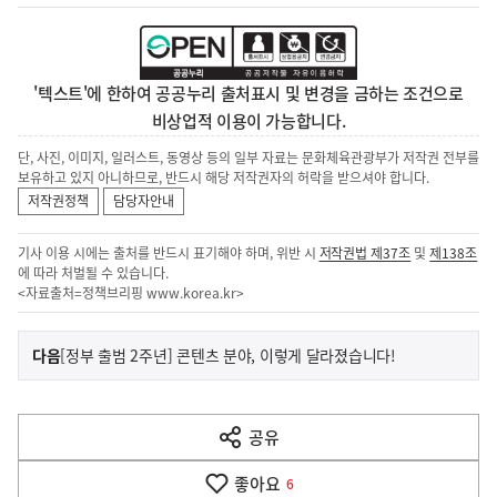
'텍스트'에 한하여 공공누리 출처표시 및 변경을 금하는 조건으로
비상업적 이용이 가능합니다.
단, 사진, 이미지, 일러스트, 동영상 등의 일부 자료는 문화체육관광부가 저작권 전부를
보유하고 있지 아니하므로, 반드시 해당 저작권자의 허락을 받으셔야 합니다.
저작권정책
담당자안내
기사 이용 시에는 출처를 반드시 표기해야 하며, 위반 시
저작권법 제37조
및
제138조
에 따라 처벌될 수 있습니다.
<자료출처=정책브리핑
www.korea.kr
>
이
기
다음
[정부 출범 2주년] 콘텐츠 분야, 이렇게 달라졌습니다!
사
전
다
공유
열
음
기
좋아요
기
6