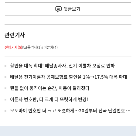
사
댓글
보기
관련기사
전체기사(5)
#교통약자(1)
#이륜차(4)
할인율 대폭 확대! 배달종사자, 전기 이륜차 보험료 인하
배달용 전기이륜차 공제보험료 할인율 1%→17.5% 대폭 확대
핸들 없이 움직이는 순간, 이동이 달라졌다
이륜차 번호판, 더 크게 더 또렷하게 변경!
오토바이 번호판 더 크고 또렷하게…20일부터 전국 단일번호 도입
히