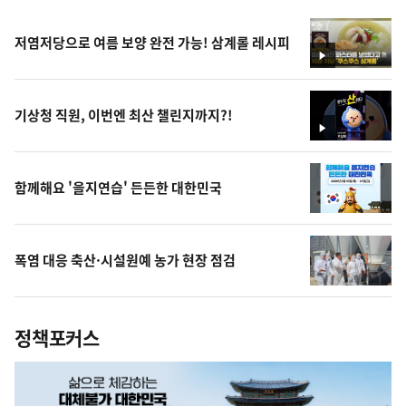
저염저당으로 여름 보양 완전 가능! 삼계롤 레시피
영
상
기상청 직원, 이번엔 최산 챌린지까지?!
영
상
함께해요 '을지연습' 든든한 대한민국
폭염 대응 축산·시설원예 농가 현장 점검
정책포커스