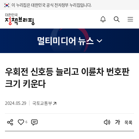
이 누리집은 대한민국 공식 전자정부 누리집입니다.
홈
알림설정 바로가기
검색 바로가기
메뉴 열기
멀티미디어 뉴스
콘
텐
우회전 신호등 늘리고 이륜차 번호판
츠
크기 키운다
영
역
2024.05.29
국토교통부
6
목록