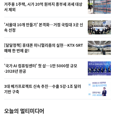
기
최
거주용 1주택, 시가 20억 원까지 종부세 과세 대상
뉴
서 제외
신,
스
오
'서울대 10개 만들기' 본격화…거점 국립대 3곳 신
늘
속 선정
의
영
[달달정책] 휴대폰 미니멀리즘의 실현…KTX·SRT
상
예매 한 번에 끝!
,
오
'국가 AI 컴퓨팅센터' 첫 삽…1만 5000장 규모
·2028년 완공
늘
의
3대 메가프로젝트 신속 추진…수출 5강·1조 달러
사
기반 구축
진
오늘의 멀티미디어