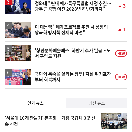
승
청와대 "연내 메가특구특별법 제정 추진…
3
광주 군공항 이전 2028년 하반기까지"
단
계
상
승
이 대통령 "메가프로젝트 추진 시 성장의
1
양극화 방지책 선제적 마련"
단
계
상
승
'청년문화예술패스' 하반기 추가 발급…도
NEW
서 구입도 지원
국민의 목숨을 살리는 정부! 자살 위기포착
NEW
부터 회복까지
인
인기 뉴스
최신 뉴스
기,
인
기
최
'서울대 10개 만들기' 본격화…거점 국립대 3곳 신
뉴
속 선정
신,
스