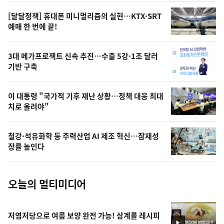
오
[달달정책] 휴대폰 미니멀리즘의 실현…KTX·SRT
늘
예매 한 번에 끝!
의
영
3대 메가프로젝트 신속 추진…수출 5강·1조 달러
상
기반 구축
,
오
이 대통령 "국가적 기후 재난 상황…정책 대응 최대
치로 올려야"
늘
의
철강·석유화학 등 주력산업 AI 제조 혁신…잠재성
사
장률 높인다
진
오늘의 멀티미디어
저염저당으로 여름 보양 완전 가능! 삼계롤 레시피