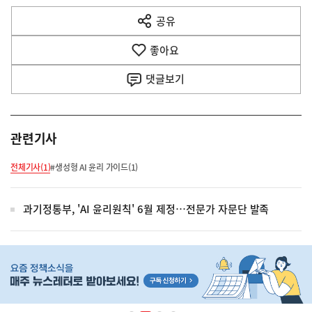
다
공유
열
음
기
좋아요
기
사
댓글
보기
관련기사
전체기사(1)
#생성형 AI 윤리 가이드(1)
과기정통부, 'AI 윤리원칙' 6월 제정…전문가 자문단 발족
히
단
배