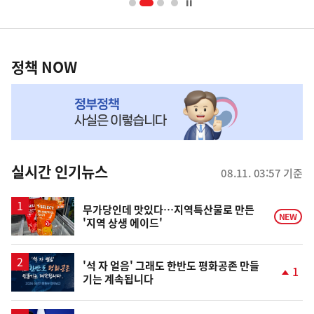
너
영
정
역
책
정책 NOW
NOW,
MY
맞
춤
뉴
실시간 인기뉴스
08.11. 03:57 기준
스
무가당인데 맛있다…지역특산물로 만든
NEW
'지역 상생 에이드'
'석 자 얼음' 그래도 한반도 평화공존 만들
1
기는 계속됩니다
단
계
상