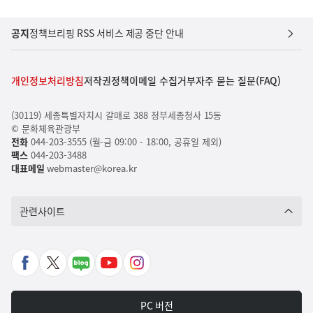
공지
정책브리핑 RSS 서비스 제공 중단 안내
개인정보처리방침
저작권정책
이메일 수집거부
자주 묻는 질문(FAQ)
(30119) 세종특별자치시 갈매로 388 정부세종청사 15동
© 문화체육관광부
전화
044-203-3555 (월-금 09:00 - 18:00, 공휴일 제외)
팩스
044-203-3488
대표메일
webmaster@korea.kr
관련사이트
페
X
네
유
인
이
바
이
튜
스
스
로
버
브
타
PC 버전